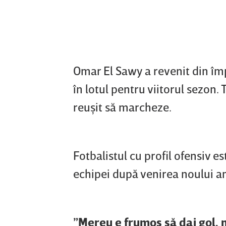
Omar El Sawy a revenit din împ
în lotul pentru viitorul sezon.
reuşit să marcheze.
Fotbalistul cu profil ofensiv e
echipei după venirea noului a
”Mereu e frumos să dai gol, 