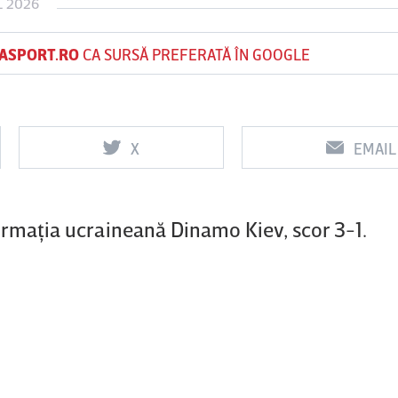
L 2026
ASPORT.RO
CA SURSĂ PREFERATĂ ÎN GOOGLE
Vs
Vs
Oţelul Galaţi
Universitatea
FC Argeş
Craiova
X
EMAIL
ormaţia ucraineană Dinamo Kiev, scor 3-1.