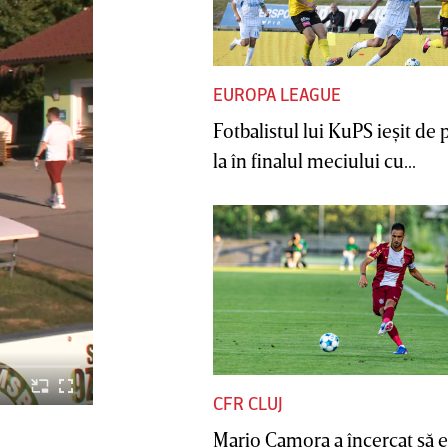
EUROPA LEAGUE
Fotbalistul lui KuPS ieşit de 
la în finalul meciului cu...
CFR CLUJ
Mario Camora a încercat să e