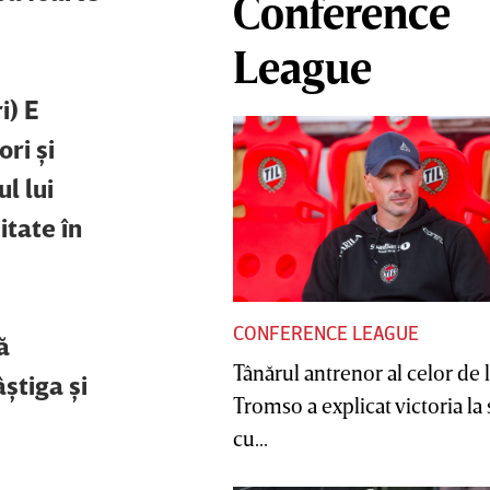
Conference
League
i) E
ri şi
l lui
itate în
CONFERENCE LEAGUE
ă
Tânărul antrenor al celor de 
ştiga şi
Tromso a explicat victoria la
cu...