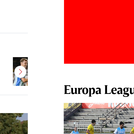
Belgienii au tras concluziile, după
ce Darius Olaru a marcat primul
gol pentru Union Saint-Gilloise
Europa Leag