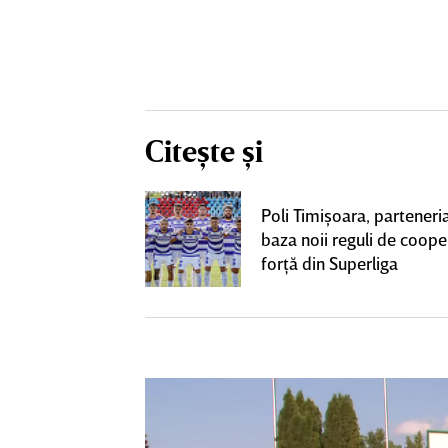
Citește și
 două
Poli Timişoara, parteneria
e de derby-ul cu
baza noii reguli de coope
CLUSIV
forţă din Superliga