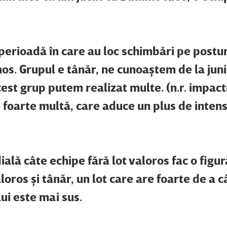
 perioadă în care au loc schimbări pe postur
mos. Grupul e tânăr, ne cunoaştem de la junio
st grup putem realizat multe. (n.r. impactu
 foarte multă, care aduce un plus de intens
lă câte echipe fără lot valoros fac o figur
oros şi tânăr, un lot care are foarte de a câ
ui este mai sus.