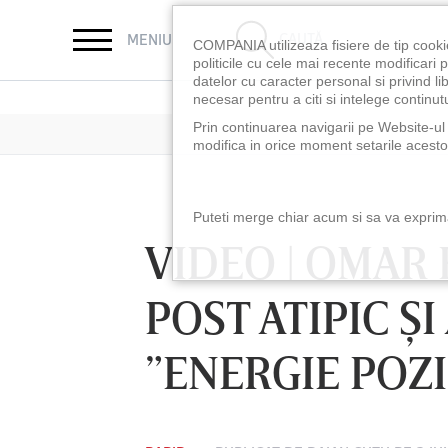
CAUTĂ
MENIU
COMPANIA utilizeaza fisiere de tip cooki
politicile cu cele mai recente modificar
datelor cu caracter personal si privind l
necesar pentru a citi si intelege continutu
Prin continuarea navigarii pe Website-ul n
modifica in orice moment setarile acestor
Puteti merge chiar acum si sa va exprimat
VIDEO | OMAR 
POST ATIPIC Ş
”ENERGIE POZI
SÂMBĂTĂ 08 AUG, 21:30
DUMINICĂ 09 AUG