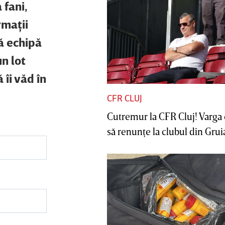
 fani,
rmaţii
ă echipă
un lot
 îi văd în
CFR CLUJ
Cutremur la CFR Cluj! Varga 
să renunţe la clubul din Gruia 