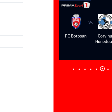
Vs
Vs
FC Botoşani
Corvinul
Sepsi OSK Sf
FCSB
Hunedoara
Gheorghe