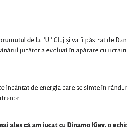
rumutul de la ”U” Cluj şi va fi păstrat de Da
 Tânărul jucător a evoluat în apărare cu ucraine
ste încântat de energia care se simte în rândur
ntrenor.
mai ales că am jucat cu Dinamo Kiev, o echi