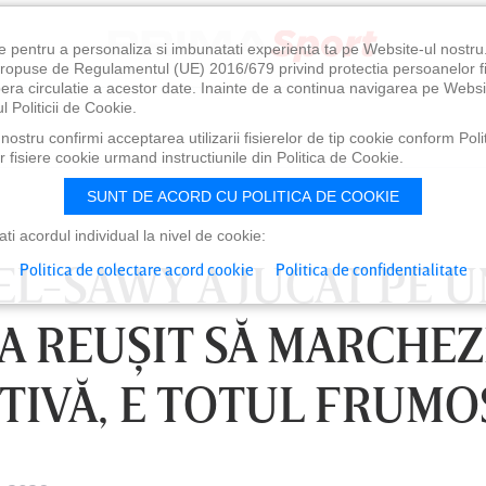
e pentru a personaliza si imbunatati experienta ta pe Website-ul nostr
i propuse de Regulamentul (UE) 2016/679 privind protectia persoanelor f
ibera circulatie a acestor date. Inainte de a continua navigarea pe Websi
l Politicii de Cookie.
ostru confirmi acceptarea utilizarii fisierelor de tip cookie conform Polit
 fisiere cookie urmand instructiunile din Politica de Cookie.
SUNT DE ACORD CU POLITICA DE COOKIE
i acordul individual la nivel de cookie:
EL-SAWY A JUCAT PE 
Politica de colectare acord cookie
Politica de confidentialitate
I A REUŞIT SĂ MARCHEZ
TIVĂ, E TOTUL FRUMO
, 18:30
DUMINICĂ 09 AUG, 21:30
LU