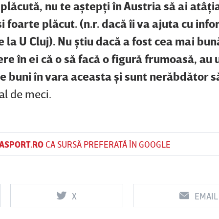
plăcută, nu te aştepţi în Austria să ai atâţia
 foarte plăcut. (n.r. dacă îi va ajuta cu info
la U Cluj). Nu ştiu dacă a fost cea mai bun
re în ei că o să facă o figură frumoasă, au 
e buni în vara aceasta şi sunt nerăbdător să
nal de meci.
ASPORT.RO
CA SURSĂ PREFERATĂ ÎN GOOGLE
X
EMAIL