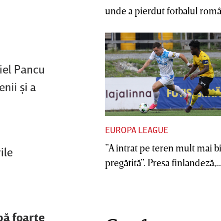
unde a pierdut fotbalul român
niel Pancu
nii şi a
EUROPA LEAGUE
”A intrat pe teren mult mai b
ile
pregătită”. Presa finlandeză,..
pă foarte