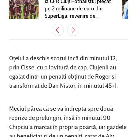
la CFR Cluj! Fotbalistul plecat
pe 2 milioane de euro din
SuperLiga, revenire de
senzaţie în Gruia
Oţelul a deschis scorul încă din minutul 12,
prin Cisse, cu o lovitură de cap. Clujenii au
egalat dintr-un penalti obţinut de Roger şi
transformat de Dan Nistor, în minutul 45+1.
Meciul părea că se va îndrepta spre două
reprize de prelungiri, însă în minutul 90
Chipciu a marcat în propria poartă, iar gazdele
au beneficiat şi de un penalti, ratat de Aly