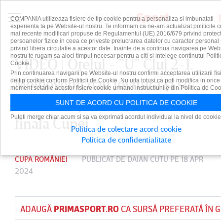
COMPANIA utilizeaza fisiere de tip cookie pentru a personaliza si imbunatati
experienta ta pe Website-ul nostru. Te informam ca ne-am actualizat politicile c
mai recente modificari propuse de Regulamentul (UE) 2016/679 privind protect
persoanelor fizice in ceea ce priveste prelucrarea datelor cu caracter personal 
privind libera circulatie a acestor date. Inainte de a continua navigarea pe Web
nostru te rugam sa aloci timpul necesar pentru a citi si intelege continutul Politi
VIDEO | Oţelul - ”U” Cluj 2-1.
Cookie.
Prin continuarea navigarii pe Website-ul nostru confirmi acceptarea utilizarii fis
Moldovenii dau lovitura şi se
de tip cookie conform Politicii de Cookie. Nu uita totusi ca poti modifica in orice
moment setarile acestor fisiere cookie urmand instructiunile din Politica de Coo
califică după două decenii în
SUNT DE ACORD CU POLITICA DE COOKIE
Puteti merge chiar acum si sa va exprimati acordul individual la nivel de cookie
finala Cupei
Politica de colectare acord cookie
Politica de confidentialitate
CUPA ROMÂNIEI
PUBLICAT DE
DAIAN CUTU
PE 18 APR
2024
ADAUGĂ
PRIMASPORT.RO
CA SURSĂ PREFERATĂ ÎN 