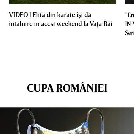
VIDEO | Elita din karate îşi dă
”Er
întâlnire în acest weekend la Vaţa Băi
IN
Ser
CUPA ROMÂNIEI