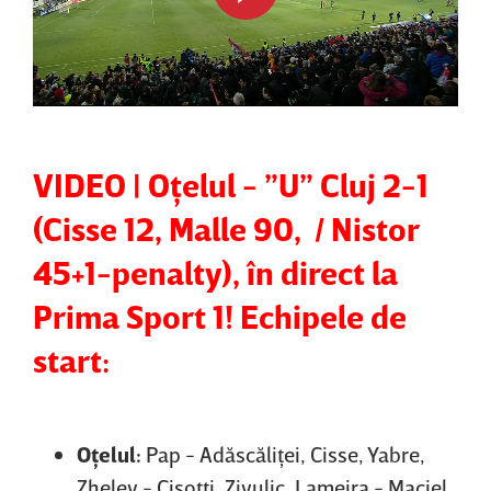
VIDEO | Oţelul - ”U” Cluj 2-1
(Cisse 12, Malle 90, / Nistor
45+1-penalty), în direct la
Prima Sport 1! Echipele de
start:
Oţelul:
Pap - Adăscăliţei, Cisse, Yabre,
Zhelev - Cisotti, Zivulic, Lameira - Maciel,