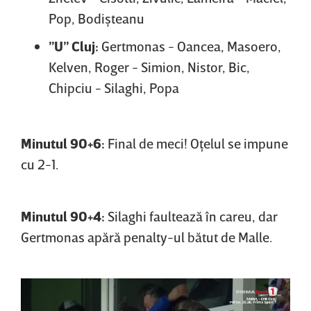
Pop, Bodişteanu
”U” Cluj:
Gertmonas - Oancea, Masoero,
Kelven, Roger - Simion, Nistor, Bic,
Chipciu - Silaghi, Popa
Minutul 90+6:
Final de meci! Oţelul se impune
cu 2-1.
Minutul 90+4:
Silaghi faultează în careu, dar
Gertmonas apără penalty-ul bătut de Malle.