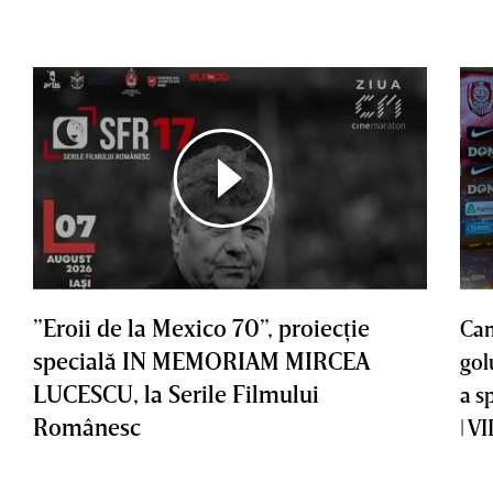
”Eroii de la Mexico 70”, proiecţie
Cam
specială IN MEMORIAM MIRCEA
gol
LUCESCU, la Serile Filmului
a s
Românesc
| V