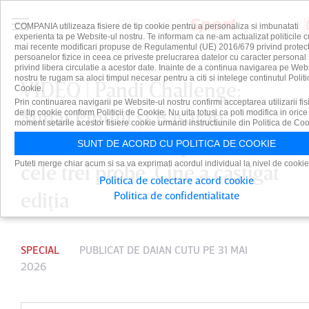
COMPANIA utilizeaza fisiere de tip cookie pentru a personaliza si imbunatati
experienta ta pe Website-ul nostru. Te informam ca ne-am actualizat politicile c
mai recente modificari propuse de Regulamentul (UE) 2016/679 privind protect
persoanelor fizice in ceea ce priveste prelucrarea datelor cu caracter personal 
privind libera circulatie a acestor date. Inainte de a continua navigarea pe Web
nostru te rugam sa aloci timpul necesar pentru a citi si intelege continutul Politi
VIDEO | Pandi Challenge:
Cookie.
Prin continuarea navigarii pe Website-ul nostru confirmi acceptarea utilizarii fis
Mihai Pintilii şi Basarab
de tip cookie conform Politicii de Cookie. Nu uita totusi ca poti modifica in orice
moment setarile acestor fisiere cookie urmand instructiunile din Politica de Coo
Panduru au făcut spectacol în
SUNT DE ACORD CU POLITICA DE COOKIE
Puteti merge chiar acum si sa va exprimati acordul individual la nivel de cookie
cele trei probe. Cine a câştigat
Politica de colectare acord cookie
ediţia
Politica de confidentialitate
SPECIAL
PUBLICAT DE
DAIAN CUTU
PE 31 MAI
2026