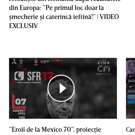
din Europa: ”Pe primul loc doar la
şmecherie şi caterincă ieftină!” | VIDEO
EXCLUSIV
”Eroii de la Mexico 70”, proiecţie
Cam