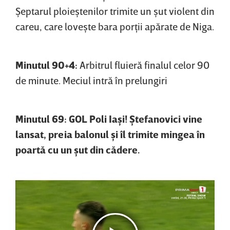
Şeptarul ploieştenilor trimite un şut violent din
careu, care loveşte bara porţii apărate de Niga.
Minutul 90+4:
Arbitrul fluieră finalul celor 90
de minute. Meciul intră în prelungiri
Minutul 69: GOL Poli Iaşi! Ştefanovici vine
lansat, preia balonul şi îl trimite mingea în
poartă cu un şut din cădere.