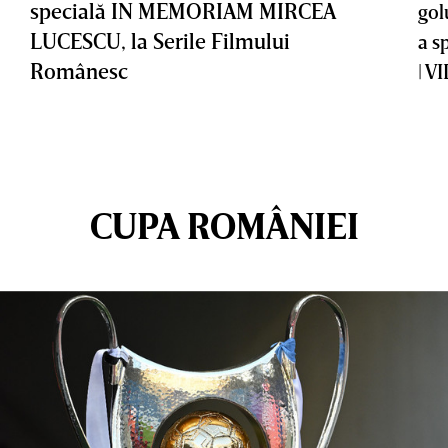
specială IN MEMORIAM MIRCEA
gol
LUCESCU, la Serile Filmului
a s
Românesc
| V
CUPA ROMÂNIEI