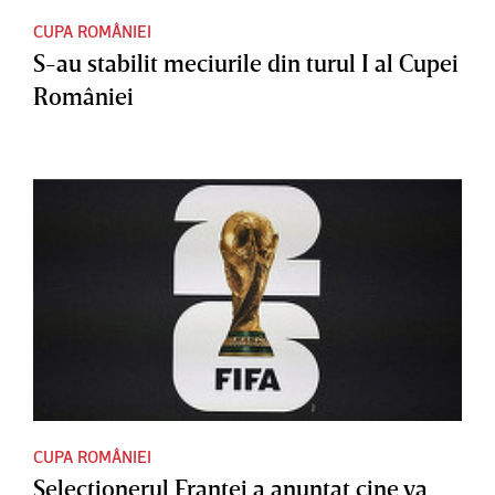
CUPA ROMÂNIEI
S-au stabilit meciurile din turul I al Cupei
României
CUPA ROMÂNIEI
Selecţionerul Franţei a anunţat cine va