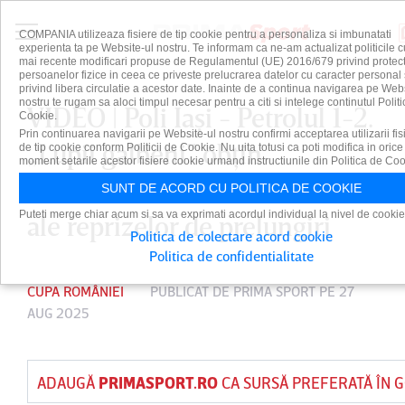
COMPANIA utilizeaza fisiere de tip cookie pentru a personaliza si imbunatati
experienta ta pe Website-ul nostru. Te informam ca ne-am actualizat politicile c
mai recente modificari propuse de Regulamentul (UE) 2016/679 privind protect
persoanelor fizice in ceea ce priveste prelucrarea datelor cu caracter personal 
privind libera circulatie a acestor date. Inainte de a continua navigarea pe Web
nostru te rugam sa aloci timpul necesar pentru a citi si intelege continutul Politi
VIDEO | Poli Iaşi - Petrolul 1-2.
Cookie.
Prin continuarea navigarii pe Website-ul nostru confirmi acceptarea utilizarii fis
„Lupii galbeni” obţin
de tip cookie conform Politicii de Cookie. Nu uita totusi ca poti modifica in orice
moment setarile acestor fisiere cookie urmand instructiunile din Politica de Coo
calificarea în ultimele minute
SUNT DE ACORD CU POLITICA DE COOKIE
Puteti merge chiar acum si sa va exprimati acordul individual la nivel de cookie
ale reprizelor de prelungiri
Politica de colectare acord cookie
Politica de confidentialitate
CUPA ROMÂNIEI
PUBLICAT DE
PRIMA SPORT
PE 27
AUG 2025
ADAUGĂ
PRIMASPORT.RO
CA SURSĂ PREFERATĂ ÎN 