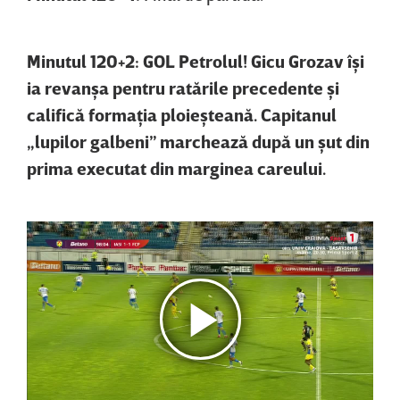
Minutul 120+2: GOL Petrolul! Gicu Grozav îşi
ia revanşa pentru ratările precedente şi
califică formaţia ploieşteană. Capitanul
„lupilor galbeni” marchează după un şut din
prima executat din marginea careului.