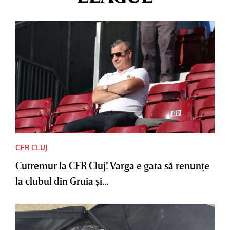
CFR CLUJ
Cutremur la CFR Cluj! Varga e gata să renunţe
la clubul din Gruia şi...