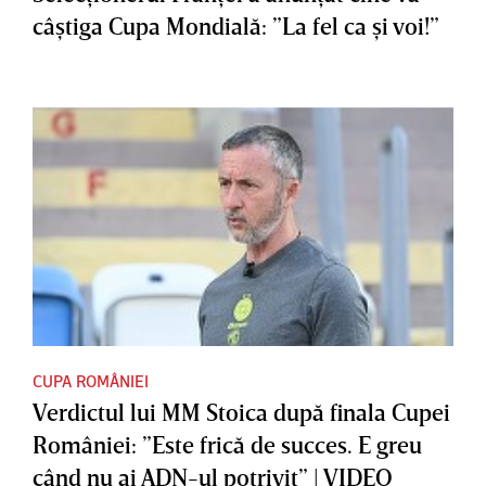
câştiga Cupa Mondială: ”La fel ca şi voi!”
CUPA ROMÂNIEI
Verdictul lui MM Stoica după finala Cupei
României: ”Este frică de succes. E greu
când nu ai ADN-ul potrivit” | VIDEO