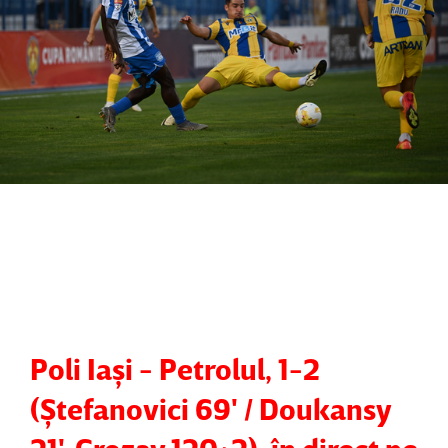
Poli Iaşi - Petrolul, 1-2
(Ştefanovici 69' / Doukansy