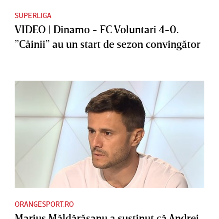
SUPERLIGA
VIDEO | Dinamo - FC Voluntari 4-0.
”Câinii” au un start de sezon convingător
ORANGESPORT.RO
Marius Măldărăşanu a susţinut că Andrei