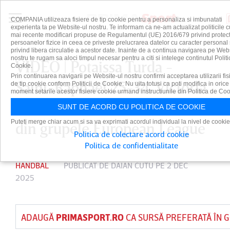
COMPANIA utilizeaza fisiere de tip cookie pentru a personaliza si imbunatati
experienta ta pe Website-ul nostru. Te informam ca ne-am actualizat politicile c
mai recente modificari propuse de Regulamentul (UE) 2016/679 privind protect
persoanelor fizice in ceea ce priveste prelucrarea datelor cu caracter personal 
privind libera circulatie a acestor date. Inainte de a continua navigarea pe Web
nostru te rugam sa aloci timpul necesar pentru a citi si intelege continutul Politi
VIDEO | Potaissa Turda -
Cookie.
Prin continuarea navigarii pe Website-ul nostru confirmi acceptarea utilizarii fis
Saint-Raphael 25-34. Victoria
de tip cookie conform Politicii de Cookie. Nu uita totusi ca poti modifica in orice
moment setarile acestor fisiere cookie urmand instructiunile din Politica de Coo
nu a venit nici în ultimul meci
SUNT DE ACORD CU POLITICA DE COOKIE
Puteti merge chiar acum si sa va exprimati acordul individual la nivel de cookie
din grupele European League
Politica de colectare acord cookie
Politica de confidentialitate
HANDBAL
PUBLICAT DE
DAIAN CUTU
PE 2 DEC
2025
ADAUGĂ
PRIMASPORT.RO
CA SURSĂ PREFERATĂ ÎN 