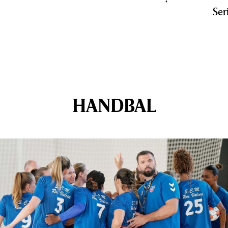
Ser
HANDBAL