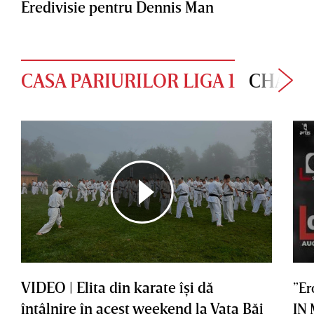
Eredivisie pentru Dennis Man
CASA PARIURILOR LIGA 1
CHAMP
VIDEO | Elita din karate îşi dă
”Er
întâlnire în acest weekend la Vaţa Băi
IN