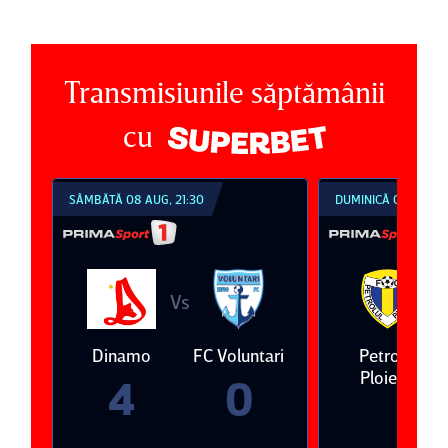
Transmisiunile săptămânii
cu
SÂMBĂTĂ 08 AUG, 21:30
DUMINICĂ 09 AUG, 1
Vs
V
eda
Dinamo
FC Voluntari
Petrolul
Ploieşti
4
0