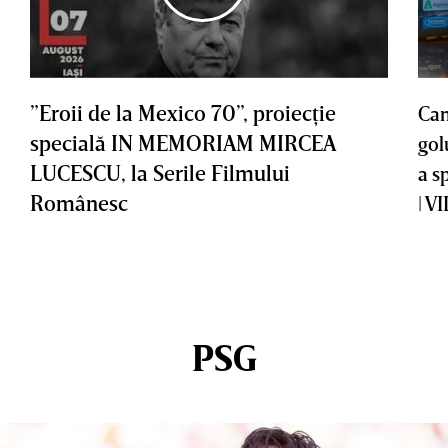
”Eroii de la Mexico 70”, proiecţie
Cam
specială IN MEMORIAM MIRCEA
gol
LUCESCU, la Serile Filmului
a s
Românesc
| V
PSG