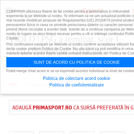
COMPANIA utilizeaza fisiere de tip cookie pentru a personaliza si imbunatati
experienta ta pe Website-ul nostru. Te informam ca ne-am actualizat politicile c
mai recente modificari propuse de Regulamentul (UE) 2016/679 privind protect
persoanelor fizice in ceea ce priveste prelucrarea datelor cu caracter personal 
privind libera circulatie a acestor date. Inainte de a continua navigarea pe Web
nostru te rugam sa aloci timpul necesar pentru a citi si intelege continutul Politi
VIDEO ǀ PSG a remizat, scor 1-
Cookie.
Prin continuarea navigarii pe Website-ul nostru confirmi acceptarea utilizarii fis
1, cu Olympique Lyon, în
de tip cookie conform Politicii de Cookie. Nu uita totusi ca poti modifica in orice
moment setarile acestor fisiere cookie urmand instructiunile din Politica de Coo
campionatul Franţei
SUNT DE ACORD CU POLITICA DE COOKIE
Puteti merge chiar acum si sa va exprimati acordul individual la nivel de cookie
Politica de colectare acord cookie
PSG
PUBLICAT PE 9 IAN 2022
Politica de confidentialitate
ADAUGĂ
PRIMASPORT.RO
CA SURSĂ PREFERATĂ ÎN 