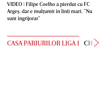
VIDEO | Filipe Coelho a pierdut cu FC
Argeş, dar e mulţumit în linii mari. ”Nu
sunt îngrijorat”
CASA PARIURILOR LIGA 1
CHAMP
V
”
C
I
E
a
D
r
m
E
o
o
O
i
r
|
i
a