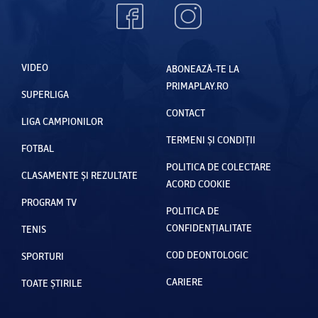
d
e
e
O
p
e
l
o
i
F
a
f
o
o
M
e
VIDEO
ABONEAZĂ-TE LA
n
r
PRIMAPLAY.RO
u
r
SUPERLIGA
a
m
g
t
CONTACT
t
LIGA CAMPIONILOR
u
e
a
u
TERMENI ȘI CONDIȚII
FOTBAL
l
l
"
l
POLITICA DE COLECTARE
a
l
CLASAMENTE ȘI REZULTATE
I
ACORD COOKIE
4
o
PROGRAM TV
t
POLITICA DE
d
a
CONFIDENȚIALITATE
TENIS
i
l
COD DEONTOLOGIC
SPORTURI
n
i
C
CARIERE
TOATE ȘTIRILE
a
a
n