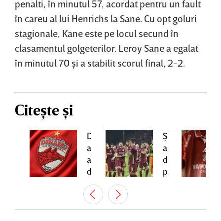
penalti, în minutul 57, acordat pentru un fault
în careu al lui Henrichs la Sane. Cu opt goluri
stagionale, Kane este pe locul secund în
clasamentul golgeterilor. Leroy Sane a egalat
în minutul 70 şi a stabilit scorul final, 2-2.
Citește și
Daniel
Dinamo
Şumudică
Pancu
a
a
a
anunţat
dat
pus
două
primul
ochii
transferuri
ordin
pe
înainte
la
un
de
CFR
jucător
derby-
Cluj!