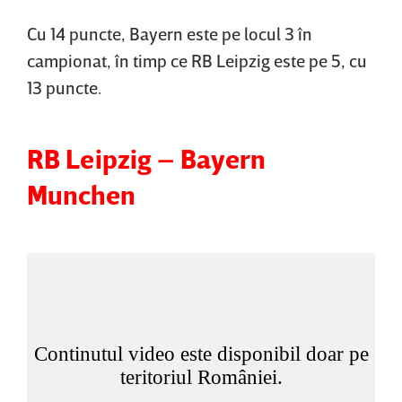
de
ul
Fotbalistul
Cu 14 puncte, Bayern este pe locul 3 în
la
cu
plecat
campionat, în timp ce RB Leipzig este pe 5, cu
Dinamo:
Rapid
pe
"E
|
2
13 puncte.
bun
VIDEO
milioane
de
EXCLUSIV
de
tot!"
euro
RB Leipzig – Bayern
din
Munchen
SuperLiga,
revenire
de
senzaţie
în
Gruia