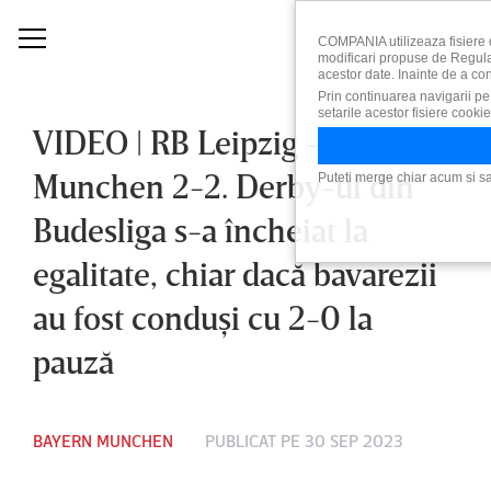
COMPANIA utilizeaza fisiere d
modificari propuse de Regulam
acestor date. Inainte de a con
Prin continuarea navigarii pe 
setarile acestor fisiere cooki
VIDEO | RB Leipzig – Bayern
Munchen 2-2. Derby-ul din
Puteti merge chiar acum si sa
Budesliga s-a încheiat la
egalitate, chiar dacă bavarezii
au fost conduşi cu 2-0 la
pauză
BAYERN MUNCHEN
PUBLICAT PE 30 SEP 2023