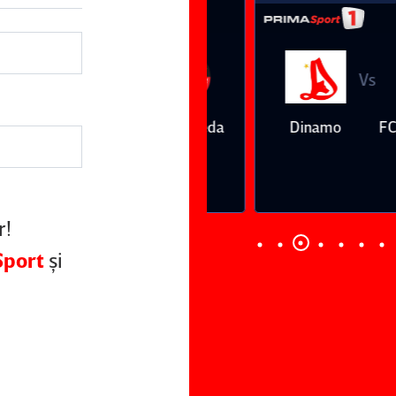
Vs
Vs
Farul
Csikszereda
Dinamo
FC Volunt
Constanţa
r!
Sport
şi