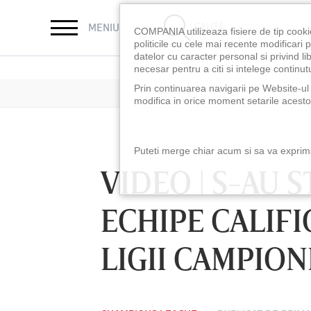
CAUTĂ
MENIU
COMPANIA utilizeaza fisiere de tip cooki
politicile cu cele mai recente modificar
datelor cu caracter personal si privind l
necesar pentru a citi si intelege continutu
Prin continuarea navigarii pe Website-ul n
modifica in orice moment setarile acestor
Puteti merge chiar acum si sa va exprimat
VIDEO | S-AU 
ECHIPE CALIFI
LIGII CAMPION
LUNI 10 AUG, 18:30
LUNI 10 AUG, 21:3