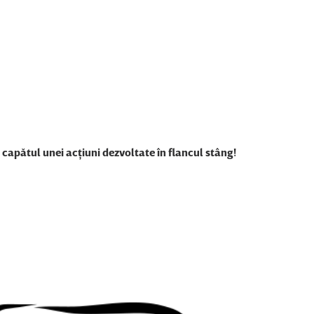
Content restricted in your location.
apătul unei acţiuni dezvoltate în flancul stâng!