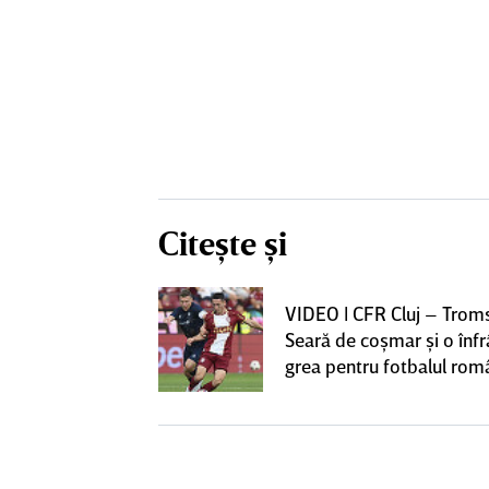
Citește și
iversitatea
VIDEO | CFR Cluj – Trom
pioana României
Seară de coşmar şi o înf
 iniţiativa în
grea pentru fotbalul ro