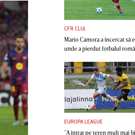
CFR CLUJ
Mario Camora a încercat să e
unde a pierdut fotbalul român
EUROPA LEAGUE
”A intrat pe teren mult mai b