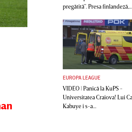
pregătită”. Presa finlandeză,..
EUROPA LEAGUE
VIDEO | Panică la KuPS -
Universitatea Craiova! Lui C
man
Kabuye i s-a...