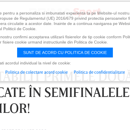
e pentru a personaliza si imbunatati experienta ta pe Website-ul nostr
i propuse de Regulamentul (UE) 2016/679 privind protectia persoanelor f
ibera circulatie a acestor date. Inainte de a continua navigarea pe Websi
l Politicii de Cookie.
ostru confirmi acceptarea utilizarii fisierelor de tip cookie conform Polit
 fisiere cookie urmand instructiunile din Politica de Cookie.
SUNT DE ACORD CU POLITICA DE COOKIE
i acordul individual la nivel de cookie:
STABILIT PRIMELE DOU
Politica de colectare acord cookie
Politica de confidentialitate
CATE ÎN SEMIFINALELE
ILOR!
0
VINERI 07 AUG, 21:00
SÂ