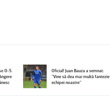
so 0-5.
Oficial! Juan Bauza a semnat:
rângere
”Vine să dea mai multă fantezie
mânesc
echipei noastre”