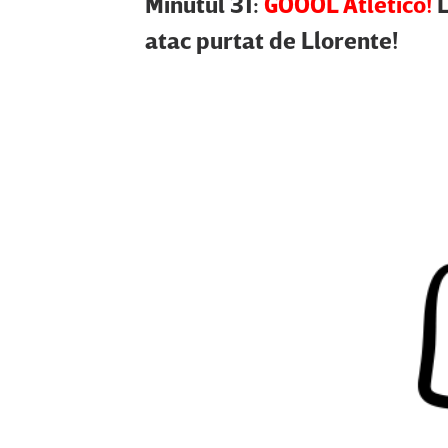
Minutul 31:
GOOOL Atletico!
L
atac purtat de Llorente!