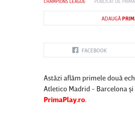
CHAMPIONS LEAGUE
PUBLICAT DE
PRIMA
ADAUGĂ
PRIM
Vs
FC Botoşani
Corvinul
Sepsi OSK S
Hunedoara
Gheorghe
FACEBOOK
Astăzi aflăm primele două echi
Atletico Madrid - Barcelona şi
PrimaPlay.ro
.