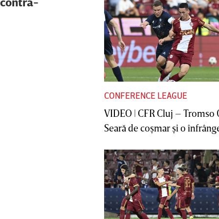
 contra-
CONFERENCE LEAGUE
VIDEO | CFR Cluj – Tromso 
Seară de coşmar şi o înfrânge