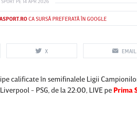
 SPORT
PE 14 APR 2026
ASPORT.RO
CA SURSĂ PREFERATĂ ÎN GOOGLE
Vs
Vs
f
FCSB
UTA Arad
Rapid
X
EMAIL
pe calificate în semifinalele Ligii Campionilo
 Liverpool - PSG, de la 22:00, LIVE pe
Prima 