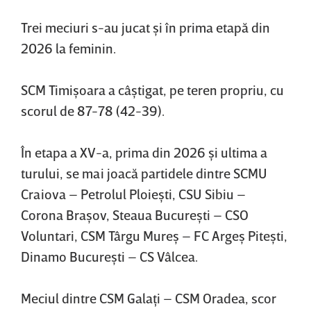
Trei meciuri s-au jucat şi în prima etapă din
2026 la feminin.
SCM Timişoara a câştigat, pe teren propriu, cu
scorul de 87-78 (42-39).
În etapa a XV-a, prima din 2026 şi ultima a
turului, se mai joacă partidele dintre SCMU
Craiova – Petrolul Ploieşti, CSU Sibiu –
Corona Braşov, Steaua Bucureşti – CSO
Voluntari, CSM Târgu Mureş – FC Argeş Piteşti,
Dinamo Bucureşti – CS Vâlcea.
Meciul dintre CSM Galaţi – CSM Oradea, scor