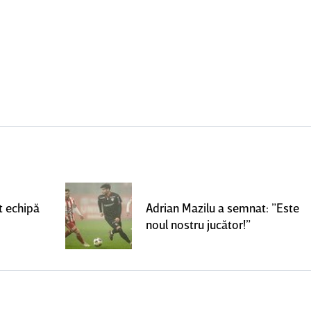
t echipă
Adrian Mazilu a semnat: ”Este
noul nostru jucător!”