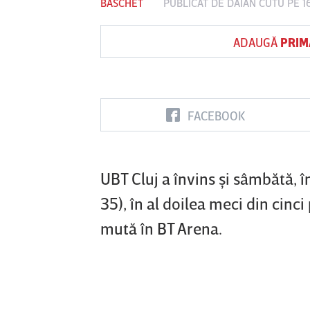
BASCHET
PUBLICAT DE
DAIAN CUTU
PE 1
ADAUGĂ
PRIM
Vs
FC Botoşani
Corvinul
Sepsi OSK S
Hunedoara
Gheorghe
FACEBOOK
UBT Cluj a învins şi sâmbătă, 
35), în al doilea meci din cinc
mută în BT Arena.