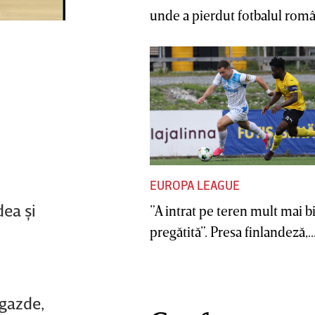
unde a pierdut fotbalul român
EUROPA LEAGUE
dea şi
”A intrat pe teren mult mai b
pregătită”. Presa finlandeză,..
 gazde,