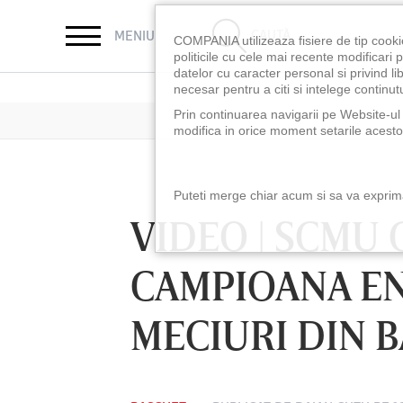
CAUTĂ
MENIU
COMPANIA utilizeaza fisiere de tip cooki
politicile cu cele mai recente modificar
datelor cu caracter personal si privind l
necesar pentru a citi si intelege continutu
Prin continuarea navigarii pe Website-ul n
modifica in orice moment setarile acestor
Puteti merge chiar acum si sa va exprimat
VIDEO | SCMU 
CAMPIOANA EN
MECIURI DIN B
LUNI 10 AUG, 18:30
LUNI 10 AUG, 21:3