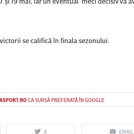
17 şi 19 mai, iar un eventual meci decisiv va a
ictorii se califică în finala sezonului.
ASPORT.RO
CA SURSĂ PREFERATĂ ÎN GOOGLE
X
EMAIL