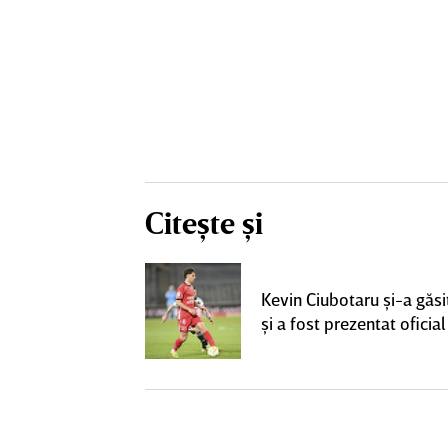
Citește și
ta pentru banca
strul cu
Kevin Ciubotaru şi-a găsi
l a decolat
şi a fost prezentat oficial
gocierile finale