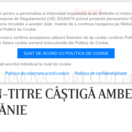
e pentru a personaliza si imbunatati experienta ta pe Website-ul nostr
i propuse de Regulamentul (UE) 2016/679 privind protectia persoanelor f
ibera circulatie a acestor date. Inainte de a continua navigarea pe Websi
l Politicii de Cookie.
ostru confirmi acceptarea utilizarii fisierelor de tip cookie conform Polit
 fisiere cookie urmand instructiunile din Politica de Cookie.
SUNT DE ACORD CU POLITICA DE COOKIE
i acordul individual la nivel de cookie:
CRAIOVA – UBT CLUJ 74
Politica de colectare acord cookie
Politica de confidentialitate
-TITRE CÂŞTIGĂ AMB
ĂNIE
0
VINERI 07 AUG, 21:00
SÂ