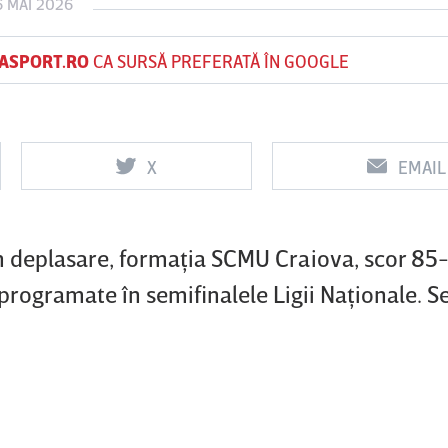
6 MAI 2026
ASPORT.RO
CA SURSĂ PREFERATĂ ÎN GOOGLE
Vs
Vs
f
FCSB
UTA Arad
Rapid
X
EMAIL
0
0
în deplasare, formaţia SCMU Craiova, scor 85-
i programate în semifinalele Ligii Naţionale. Se