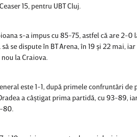
 Ceaser 15, pentru UBT Cluj.
pioana s-a impus cu 85-75, astfel că are 2-0 l
să se dispute în BT Arena, în 19 şi 22 mai, iar
 nou la Craiova.
general este 1-1, după primele confruntări de 
radea a câştigat prima partidă, cu 93-89, ia
1-80.