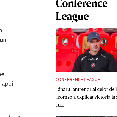
Conference
League
a
 un
pe
CONFERENCE LEAGUE
r apoi
Tânărul antrenor al celor de 
Tromso a explicat victoria la
cu...