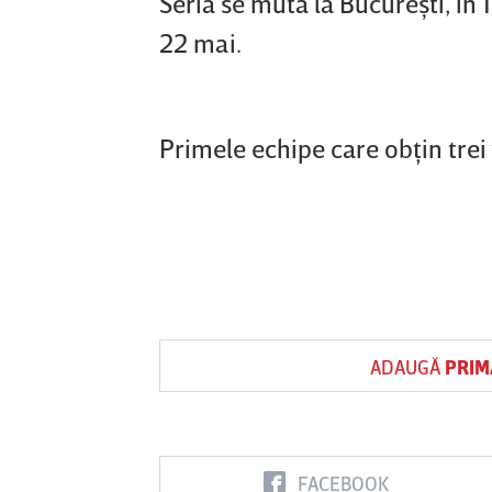
Seria se mută la Bucureşti, în 
22 mai.
Primele echipe care obţin trei v
ADAUGĂ
PRIM
FACEBOOK