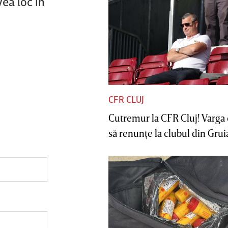
vea loc în
CFR CLUJ
Cutremur la CFR Cluj! Varga 
să renunţe la clubul din Gruia 