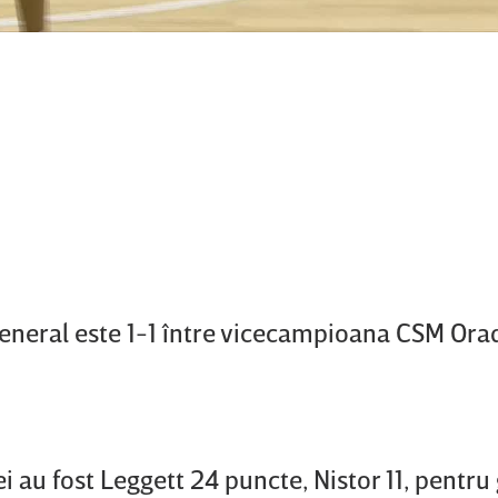
 general este 1-1 între vicecampioana CSM Ora
ei au fost Leggett 24 puncte, Nistor 11, pentru