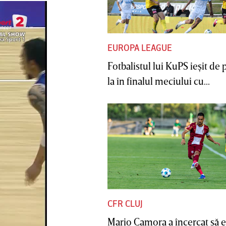
EUROPA LEAGUE
Fotbalistul lui KuPS ieşit de 
la în finalul meciului cu...
CFR CLUJ
Mario Camora a încercat să e