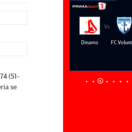
Vs
Vs
Farul
Csikszereda
Dinamo
FC Volunt
Constanţa
74 (51-
ria se