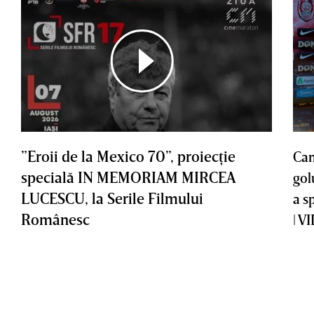
”Eroii de la Mexico 70”, proiecţie
Cam
specială IN MEMORIAM MIRCEA
gol
LUCESCU, la Serile Filmului
a s
Românesc
| V