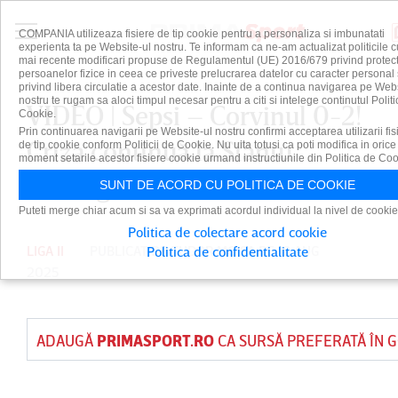
COMPANIA utilizeaza fisiere de tip cookie pentru a personaliza si imbunatati
experienta ta pe Website-ul nostru. Te informam ca ne-am actualizat politicile c
mai recente modificari propuse de Regulamentul (UE) 2016/679 privind protect
persoanelor fizice in ceea ce priveste prelucrarea datelor cu caracter personal 
privind libera circulatie a acestor date. Inainte de a continua navigarea pe Web
nostru te rugam sa aloci timpul necesar pentru a citi si intelege continutul Politi
VIDEO | Sepsi – Corvinul 0-2!
Cookie.
Prin continuarea navigarii pe Website-ul nostru confirmi acceptarea utilizarii fis
Criza continuă la Sfântu
de tip cookie conform Politicii de Cookie. Nu uita totusi ca poti modifica in orice
moment setarile acestor fisiere cookie urmand instructiunile din Politica de Coo
Gheorghe
SUNT DE ACORD CU POLITICA DE COOKIE
Puteti merge chiar acum si sa va exprimati acordul individual la nivel de cookie
Politica de colectare acord cookie
LIGA II
PUBLICAT DE
TUDOR MOISA
PE 18 AUG
Politica de confidentialitate
2025
ADAUGĂ
PRIMASPORT.RO
CA SURSĂ PREFERATĂ ÎN 