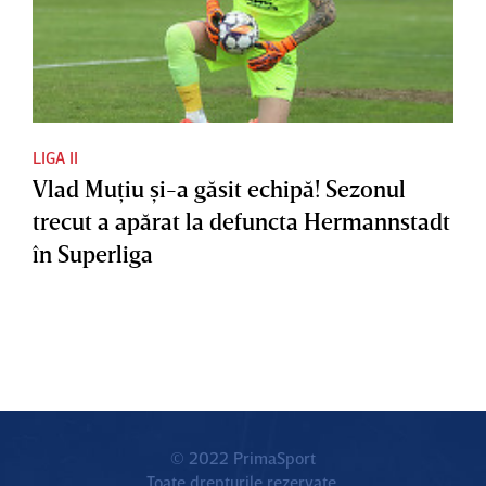
LIGA II
Vlad Muţiu şi-a găsit echipă! Sezonul
trecut a apărat la defuncta Hermannstadt
în Superliga
© 2022 PrimaSport
Toate drepturile rezervate.