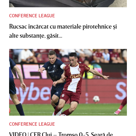
CONFERENCE LEAGUE
Rucsac încărcat cu materiale pirotehnice şi
alte substanţe, găsit...
CONFERENCE LEAGUE
VIDEO | CFR Cluj – Tromso 0-5. Seară de