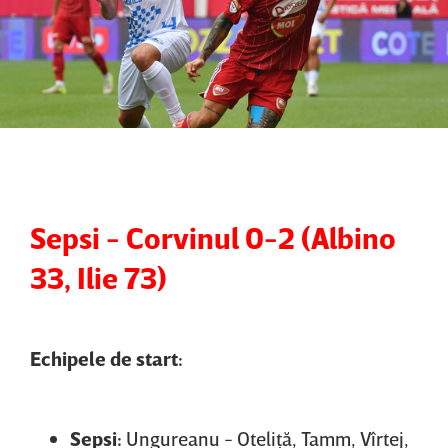
Sepsi - Corvinul 0-2 (Albino
33, Ilie 73)
Echipele de start:
Sepsi:
Ungureanu - Oteliţă, Tamm, Vîrtej,