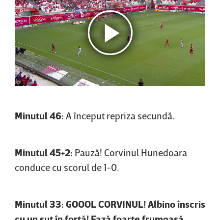
Minutul 46:
A început repriza secundă.
Minutul 45+2:
Pauză! Corvinul Hunedoara
conduce cu scorul de 1-0.
Minutul 33: GOOOL CORVINUL! Albino înscris
cu un şut în forţă! Fază foarte frumoasă