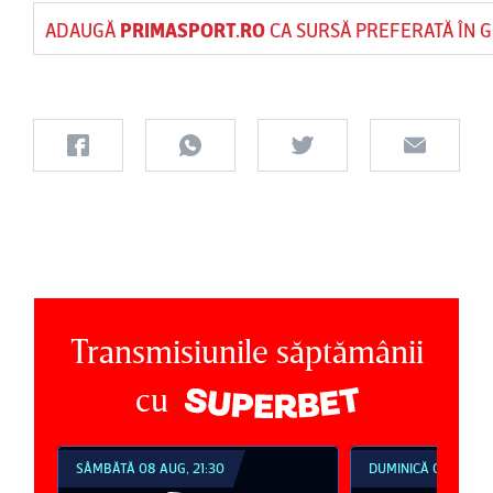
ADAUGĂ
PRIMASPORT.RO
CA SURSĂ PREFERATĂ ÎN 
Transmisiunile săptămânii
cu
DUMINICĂ 09 AUG, 18:30
DUMINICĂ 09 AUG, 2