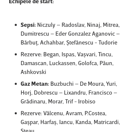
Echipele de start:
Sepsi:
Niczuly – Radoslav, Ninaj, Mitrea,
Dumitrescu – Eder Gonzalez Aganovic –
Bărbuţ, Achahbar, Ştefănescu - Tudorie
Rezerve: Began, Ispas, Vaşvari, Tincu,
Damascan, Luckassen, Golofca, Păun,
Ashkovski
Gaz Metan:
Buzbuchi – De Moura, Yuri,
Horj, Dobrescu – Lixandru, Francisco –
Grădinaru, Morar, Trif - Irobiso
Rezerve: Vâlcenu, Avram, P.Costea,
Gaşpar, Harfaş, Iancu, Kanda, Matricardi,
Şteau