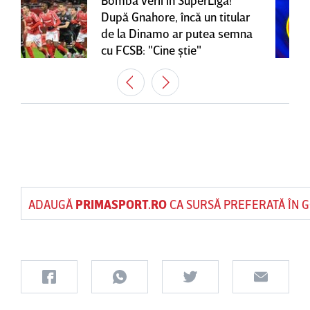
Bomba verii în SuperLiga!
După Gnahore, încă un titular
de la Dinamo ar putea semna
cu FCSB: "Cine ştie"
ADAUGĂ
PRIMASPORT.RO
CA SURSĂ PREFERATĂ ÎN 