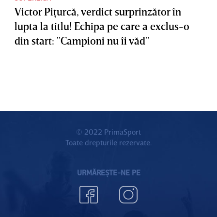
Victor Piţurcă, verdict surprinzător în
lupta la titlu! Echipa pe care a exclus-o
din start: "Campioni nu îi văd"
© 2022 PrimaSport
Toate drepturile rezervate.
URMĂREȘTE-NE PE