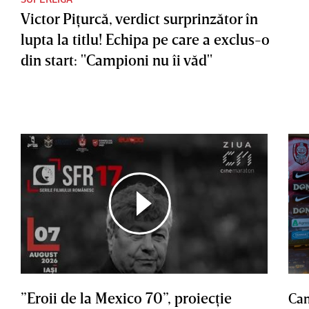
Victor Piţurcă, verdict surprinzător în
lupta la titlu! Echipa pe care a exclus-o
din start: "Campioni nu îi văd"
”Eroii de la Mexico 70”, proiecţie
Cam