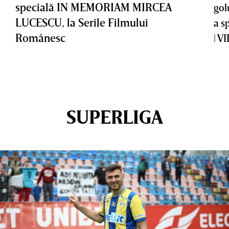
specială IN MEMORIAM MIRCEA
gol
LUCESCU, la Serile Filmului
a s
Românesc
| V
SUPERLIGA