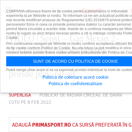
COMPANIA utilizeaza fisiere de tip cookie pentru a personaliza si imbunatati
experienta ta pe Website-ul nostru. Te informam ca ne-am actualizat politicile c
mai recente modificari propuse de Regulamentul (UE) 2016/679 privind protect
persoanelor fizice in ceea ce priveste prelucrarea datelor cu caracter personal 
privind libera circulatie a acestor date. Inainte de a continua navigarea pe Web
nostru te rugam sa aloci timpul necesar pentru a citi si intelege continutul Politi
VIDEO | Sepsi – Gaz Metan 2-
Cookie.
Prin continuarea navigarii pe Website-ul nostru confirmi acceptarea utilizarii fis
0. Victoria crucială pentru
de tip cookie conform Politicii de Cookie. Nu uita totusi ca poti modifica in orice
moment setarile acestor fisiere cookie urmand instructiunile din Politica de Coo
covăsneni, în încercarea de a
SUNT DE ACORD CU POLITICA DE COOKIE
Puteti merge chiar acum si sa va exprimati acordul individual la nivel de cookie
prinde play-off-ul
Politica de colectare acord cookie
Politica de confidentialitate
SUPERLIGA
PUBLICAT DE
RĂZVAN CÎRCEAG
, DE
DAIAN
CUTU
PE 8 FEB 2022
ADAUGĂ
PRIMASPORT.RO
CA SURSĂ PREFERATĂ ÎN 