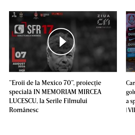
”Eroii de la Mexico 70”, proiecţie
Cam
specială IN MEMORIAM MIRCEA
gol
LUCESCU, la Serile Filmului
a s
Românesc
| V