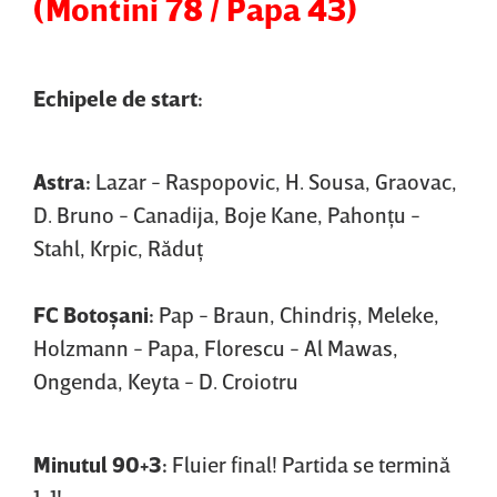
(Montini 78 / Papa 43)
Echipele de start:
Astra:
Lazar - Raspopovic, H. Sousa, Graovac,
D. Bruno - Canadija, Boje Kane, Pahonţu -
Stahl, Krpic, Răduţ
FC Botoşani:
Pap - Braun, Chindriş, Meleke,
Holzmann - Papa, Florescu - Al Mawas,
Ongenda, Keyta - D. Croiotru
Minutul 90+3:
Fluier final! Partida se termină
1-1!