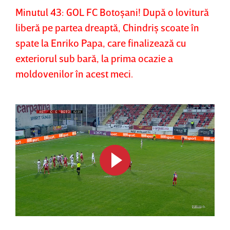
Minutul 43: GOL FC Botoşani! După o lovitură
liberă pe partea dreaptă, Chindriş scoate în
spate la Enriko Papa, care finalizează cu
exteriorul sub bară, la prima ocazie a
moldovenilor în acest meci.