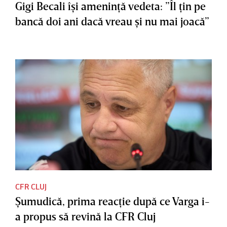
Gigi Becali îşi ameninţă vedeta: ”Îl ţin pe
bancă doi ani dacă vreau şi nu mai joacă”
CFR CLUJ
Şumudică, prima reacţie după ce Varga i-
a propus să revină la CFR Cluj