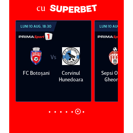
cu
LUNI 10 AUG, 18:30
LUNI 10 AUG, 21:30
Vs
Vs
FC Botoşani
Corvinul
Sepsi OSK Sf
Hunedoara
Gheorghe