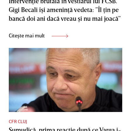
Intervenţie brutală în vestiarul lui FCSB.
Gigi Becali îşi ameninţă vedeta: ”Îl ţin pe
bancă doi ani dacă vreau şi nu mai joacă”
Citește mai mult
CFR CLUJ
Şumudică, prima reacţie după ce Varga i-