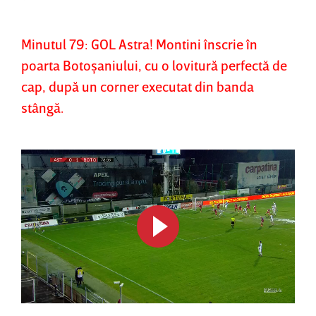
Minutul 79: GOL Astra! Montini înscrie în
poarta Botoşaniului, cu o lovitură perfectă de
cap, după un corner executat din banda
stângă.