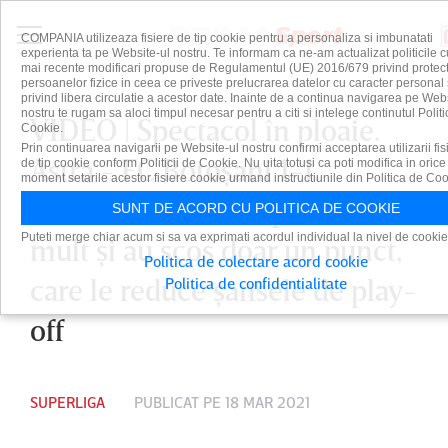
COMPANIA utilizeaza fisiere de tip cookie pentru a personaliza si imbunatati
experienta ta pe Website-ul nostru. Te informam ca ne-am actualizat politicile c
mai recente modificari propuse de Regulamentul (UE) 2016/679 privind protect
persoanelor fizice in ceea ce priveste prelucrarea datelor cu caracter personal 
privind libera circulatie a acestor date. Inainte de a continua navigarea pe Web
nostru te rugam sa aloci timpul necesar pentru a citi si intelege continutul Politi
VIDEO | Spectacol în ploaie.
Cookie.
Prin continuarea navigarii pe Website-ul nostru confirmi acceptarea utilizarii fis
Astra - FC Botoşani 1-1.
de tip cookie conform Politicii de Cookie. Nu uita totusi ca poti modifica in orice
moment setarile acestor fisiere cookie urmand instructiunile din Politica de Coo
Gazdele au ratat nepermis de
SUNT DE ACORD CU POLITICA DE COOKIE
Puteti merge chiar acum si sa va exprimati acordul individual la nivel de cookie
mult şi au scos doar un punct,
Politica de colectare acord cookie
care le reduce şansele de play-
Politica de confidentialitate
off
SUPERLIGA
PUBLICAT PE 18 MAR 2021