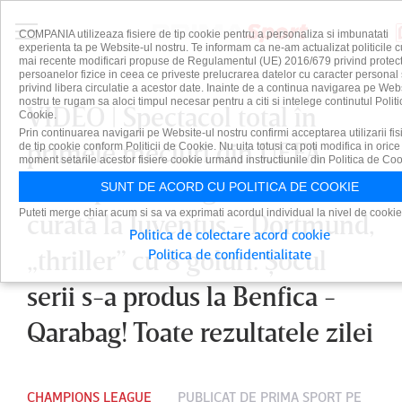
COMPANIA utilizeaza fisiere de tip cookie pentru a personaliza si imbunatati
experienta ta pe Website-ul nostru. Te informam ca ne-am actualizat politicile c
mai recente modificari propuse de Regulamentul (UE) 2016/679 privind protect
persoanelor fizice in ceea ce priveste prelucrarea datelor cu caracter personal 
privind libera circulatie a acestor date. Inainte de a continua navigarea pe Web
nostru te rugam sa aloci timpul necesar pentru a citi si intelege continutul Politi
VIDEO | Spectacol total în
Cookie.
Prin continuarea navigarii pe Website-ul nostru confirmi acceptarea utilizarii fis
primele meciuri din UEFA
de tip cookie conform Politicii de Cookie. Nu uita totusi ca poti modifica in orice
moment setarile acestor fisiere cookie urmand instructiunile din Politica de Coo
Champions League! Nebunie
SUNT DE ACORD CU POLITICA DE COOKIE
Puteti merge chiar acum si sa va exprimati acordul individual la nivel de cookie
curată la Juventus - Dortmund,
Politica de colectare acord cookie
„thriller” cu 8 goluri. Şocul
Politica de confidentialitate
serii s-a produs la Benfica -
Qarabag! Toate rezultatele zilei
CHAMPIONS LEAGUE
PUBLICAT DE
PRIMA SPORT
PE