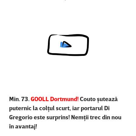
Content restricted in your location.
Min. 73.
GOOLL Dortmund!
Couto şutează
puternic la colţul scurt, iar portarul Di
Gregorio este surprins! Nemţii trec din nou
în avantaj!