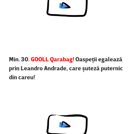
Content restricted in your location.
Min. 30.
GOOLL Qarabag!
Oaspeţii egalează
prin Leandro Andrade, care şuteză puternic
din careu!