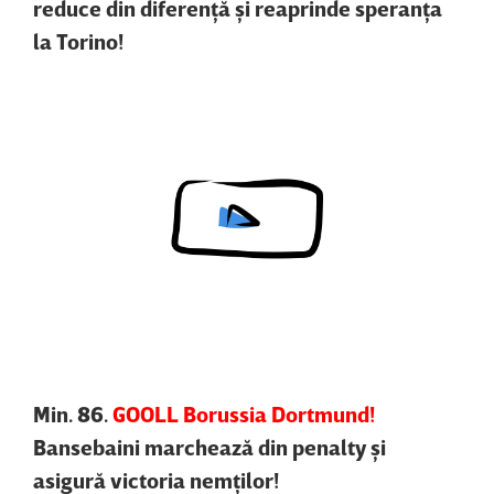
reduce din diferenţă şi reaprinde speranţa
la Torino!
Content restricted in your location.
Min. 86.
GOOLL Borussia Dortmund!
Bansebaini marchează din penalty şi
asigură victoria nemţilor!