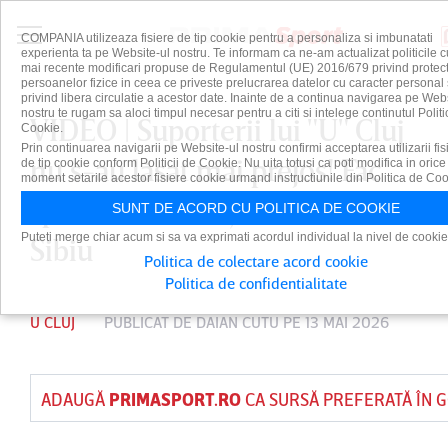
COMPANIA utilizeaza fisiere de tip cookie pentru a personaliza si imbunatati
experienta ta pe Website-ul nostru. Te informam ca ne-am actualizat politicile c
mai recente modificari propuse de Regulamentul (UE) 2016/679 privind protect
persoanelor fizice in ceea ce priveste prelucrarea datelor cu caracter personal 
privind libera circulatie a acestor date. Inainte de a continua navigarea pe Web
nostru te rugam sa aloci timpul necesar pentru a citi si intelege continutul Politi
VIDEO | Suporterii lui "U" Cluj
Cookie.
Prin continuarea navigarii pe Website-ul nostru confirmi acceptarea utilizarii fis
nu s-au lăsat mai prejos! Fac
de tip cookie conform Politicii de Cookie. Nu uita totusi ca poti modifica in orice
moment setarile acestor fisiere cookie urmand instructiunile din Politica de Coo
spectacol în Piaţa Mare din
SUNT DE ACORD CU POLITICA DE COOKIE
Puteti merge chiar acum si sa va exprimati acordul individual la nivel de cookie
Sibiu
Politica de colectare acord cookie
Politica de confidentialitate
U CLUJ
PUBLICAT DE
DAIAN CUTU
PE 13 MAI 2026
ADAUGĂ
PRIMASPORT.RO
CA SURSĂ PREFERATĂ ÎN 