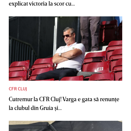
explicat victoria la scor cu...
CFR CLUJ
Cutremur la CFR Cluj! Varga e gata să renunţe
la clubul din Gruia şi...