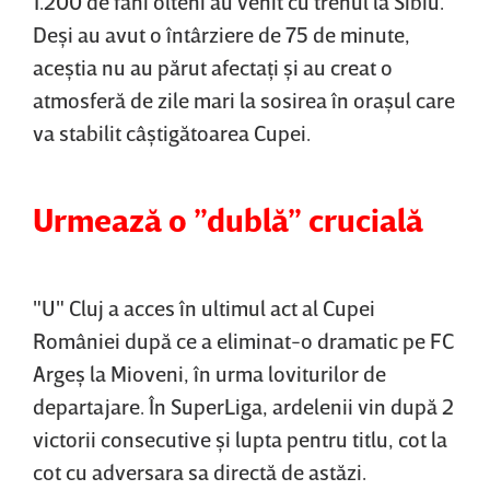
1.200 de fani olteni au venit cu trenul la Sibiu.
Deşi au avut o întârziere de 75 de minute,
aceştia nu au părut afectaţi şi au creat o
atmosferă de zile mari la sosirea în oraşul care
va stabilit câştigătoarea Cupei.
Urmează o ”dublă” crucială
"U" Cluj a acces în ultimul act al Cupei
României după ce a eliminat-o dramatic pe FC
Argeş la Mioveni, în urma loviturilor de
departajare. În SuperLiga, ardelenii vin după 2
victorii consecutive şi lupta pentru titlu, cot la
cot cu adversara sa directă de astăzi.