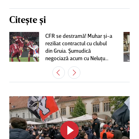
Citește și
CFR se destramă! Muhar şi-a
reziliat contractul cu clubul
din Gruia. Şumudică
negociază acum cu Neluţu
Varga, care mai are o
variantă pentru banca tehnică
| EXCLUSIV