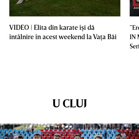
VIDEO | Elita din karate îşi dă
”Er
întâlnire în acest weekend la Vaţa Băi
IN
Ser
U CLUJ