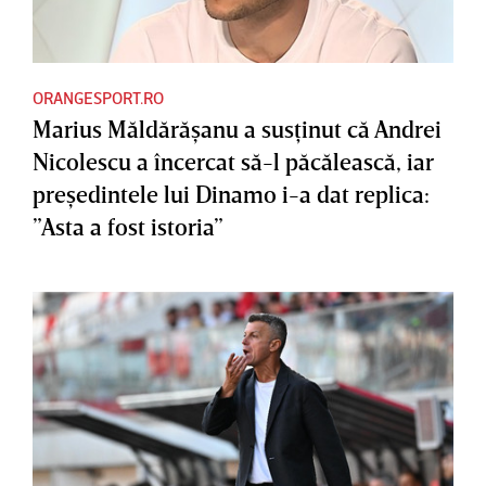
ORANGESPORT.RO
Marius Măldărăşanu a susţinut că Andrei
Nicolescu a încercat să-l păcălească, iar
preşedintele lui Dinamo i-a dat replica:
”Asta a fost istoria”