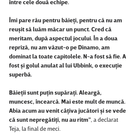
între cele două echipe.
Îmi pare rău pentru băieţi, pentru că nu am
reuşit să luăm măcar un punct. Cred că
meritam, după aspectul jocului. În a doua
repriză, nu am văzut-o pe Dinamo, am
dominat la toate capitolele. N-a fost să fie. A
fost şi golul anulat al lui Ubbink, o execuţie
superbă.
Băieţii sunt puţin supăraţi. Aleargă,
muncesc, încearcă. Mai este mult de muncă.
Abia acum au venit câţiva jucători şi se vede
că sunt nepregătiţi, nu au ritm”
, a declarat
Teja, la final de meci.