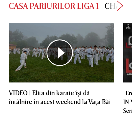
CASA PARIURILOR LIGA 1
CHAMP
VIDEO | Elita din karate îşi dă
”Er
întâlnire în acest weekend la Vaţa Băi
IN
Ser