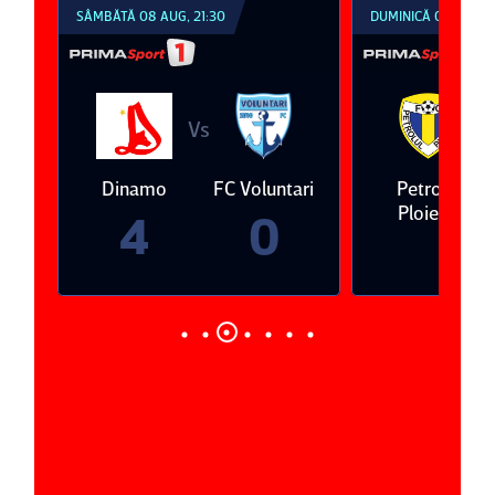
SÂMBĂTĂ 08 AUG, 21:30
DUMINICĂ 09 AUG, 1
Vs
V
eda
Dinamo
FC Voluntari
Petrolul
Ploieşti
4
0