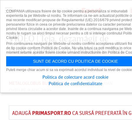
COMPANIA utilizeaza fisiere de tip cookie pentru a personaliza si imbunatati
experienta ta pe Website-ul nostru. Te informam ca ne-am actualizat politicile c
mai recente modificari propuse de Regulamentul (UE) 2016/679 privind protect
persoanelor fizice in ceea ce priveste prelucrarea datelor cu caracter personal 
privind libera circulatie a acestor date. Inainte de a continua navigarea pe Web
nostru te rugam sa aloci timpul necesar pentru a citi si intelege continutul Politi
VIDEO | Teja, dezamăgit de
Cookie.
Prin continuarea navigarii pe Website-ul nostru confirmi acceptarea utilizarii fis
cum a pierdut cu Dinamo. ”Am
de tip cookie conform Politicii de Cookie. Nu uita totusi ca poti modifica in orice
moment setarile acestor fisiere cookie urmand instructiunile din Politica de Coo
dominat la toate capitolele”
SUNT DE ACORD CU POLITICA DE COOKIE
Puteti merge chiar acum si sa va exprimati acordul individual la nivel de cookie
Politica de colectare acord cookie
METALOGLOBUS BUCUREȘTI
PUBLICAT DE
DAIAN
Politica de confidentialitate
CUTU
PE 9 AUG 2025
ADAUGĂ
PRIMASPORT.RO
CA SURSĂ PREFERATĂ ÎN 