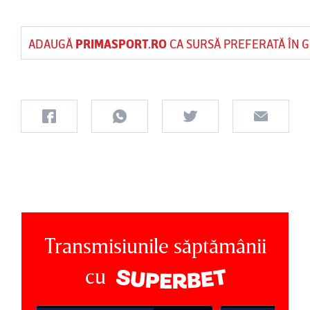
ADAUGĂ
PRIMASPORT.RO
CA SURSĂ PREFERATĂ ÎN 
Transmisiunile săptămânii
cu