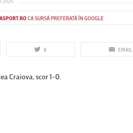
I 2025
ASPORT.RO
CA SURSĂ PREFERATĂ ÎN GOOGLE
Vs
Vs
f
FCSB
UTA Arad
Rapid
X
EMAIL
0
0
ea Craiova, scor 1-0.