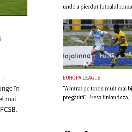
unde a pierdut fotbalul român
i
i –
EUROPA LEAGUE
unge în
”A intrat pe teren mult mai b
pregătită”. Presa finlandeză,..
cel mai
t FCSB.