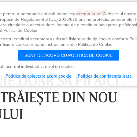
e pentru a personaliza si imbunatati experienta ta pe Website-ul nostr
i propuse de Regulamentul (UE) 2016/679 privind protectia persoanelor f
ibera circulatie a acestor date. Inainte de a continua navigarea pe Websi
l Politicii de Cookie.
ostru confirmi acceptarea utilizarii fisierelor de tip cookie conform Polit
 fisiere cookie urmand instructiunile din Politica de Cookie.
SUNT DE ACORD CU POLITICA DE COOKIE
i acordul individual la nivel de cookie:
IE DOAR SĂ FII AICI”.
Politica de colectare acord cookie
Politica de confidentialitate
I TRĂIEŞTE DIN NOU
ULUI
0
VINERI 07 AUG, 21:00
SÂ