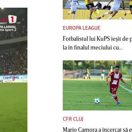
EUROPA LEAGUE
Fotbalistul lui KuPS ieşit de 
la în finalul meciului cu...
CFR CLUJ
Mario Camora a încercat să e