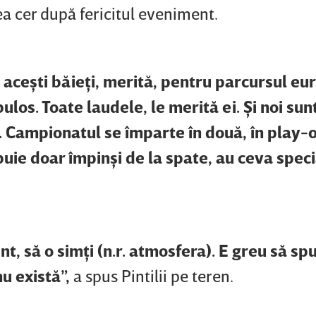
lea cer după fericitul eveniment.
u aceşti băieţi, merită, pentru parcursul eu
abulos. Toate laudele, le merită ei. Şi noi su
i. Campionatul se împarte în două, în play-o
buie doar împinşi de la spate, au ceva speci
ent, să o simţi (n.r. atmosfera). E greu să sp
nu există”,
a spus Pintilii pe teren.