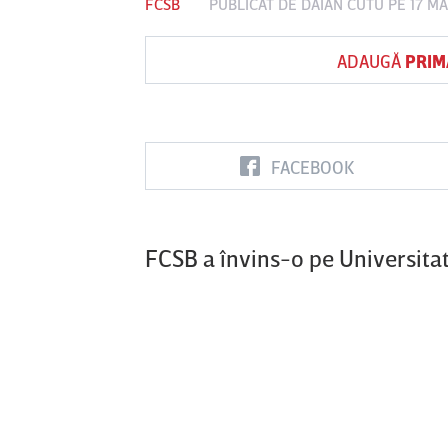
FCSB
PUBLICAT DE
DAIAN CUTU
PE 17 MA
ADAUGĂ
PRIM
Vs
FC Botoşani
Corvinul
Sepsi OSK S
Hunedoara
Gheorghe
FACEBOOK
FCSB a învins-o pe Universitat