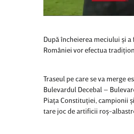
După încheierea meciului şi a f
României vor efectua tradiţio
Traseul pe care se va merge e
Bulevardul Decebal – Bulevardu
Piaţa Constituţiei, campionii şi 
tare joc de artificii roş-albas