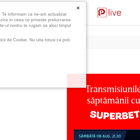
×
u. Te informam ca ne-am actualizat
izice in ceea ce priveste prelucrarea
te-ul nostru te rugam sa aloci timpul
icii de Cookie. Nu uita totusi ca poti
Transmisiunil
săptămânii c
MBĂTĂ 08 AUG, 18:30
SÂMBĂTĂ 08 AUG, 21:30