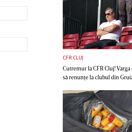
CFR CLUJ
Cutremur la CFR Cluj! Varga 
să renunţe la clubul din Gruia 