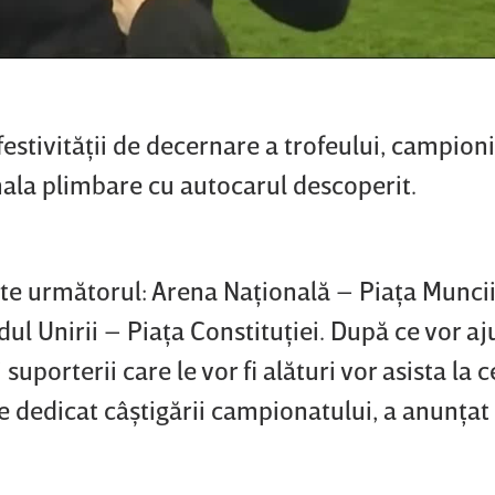
estivităţii de decernare a trofeului, campioni
nala plimbare cu autocarul descoperit.
ste următorul: Arena Naţională – Piaţa Munci
l Unirii – Piaţa Constituţiei. După ce vor aj
suporterii care le vor fi alături vor asista la 
tre dedicat câştigării campionatului, a anunţa