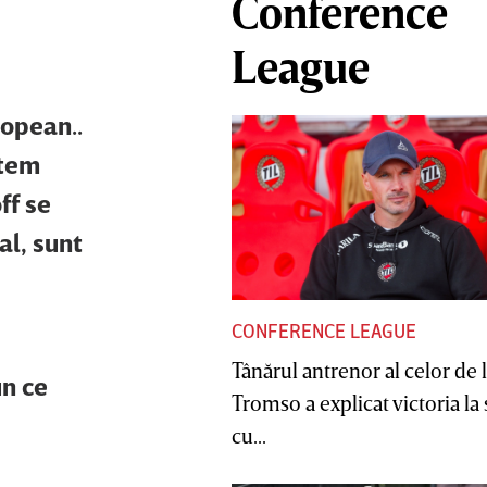
Conference
League
ropean..
ntem
ff se
al, sunt
CONFERENCE LEAGUE
Tânărul antrenor al celor de 
un ce
Tromso a explicat victoria la
cu...