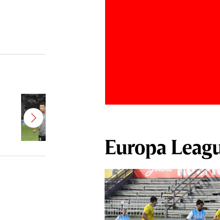
Antonio Folha a fost demis de la
CFR Cluj! Alţi 3 jucători sunt OUT
Europa Leag