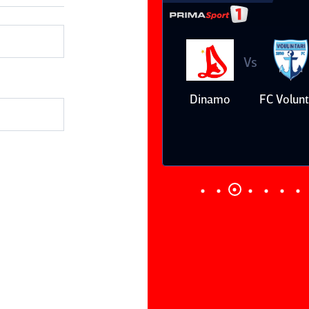
Vs
Vs
Farul
Csikszereda
Dinamo
FC Volunt
Constanţa