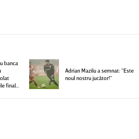
ru banca
u
Adrian Mazilu a semnat: ”Este
olat
noul nostru jucător!”
le finale