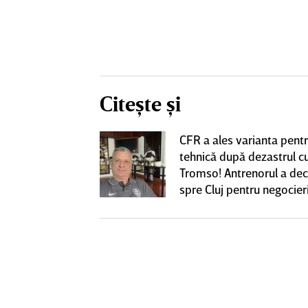
Citește și
CFR a ales varianta pent
eacţie după ce
tehnică după dezastrul c
ă revină la CFR
Tromso! Antrenorul a dec
spre Cluj pentru negocieri
cu Varga