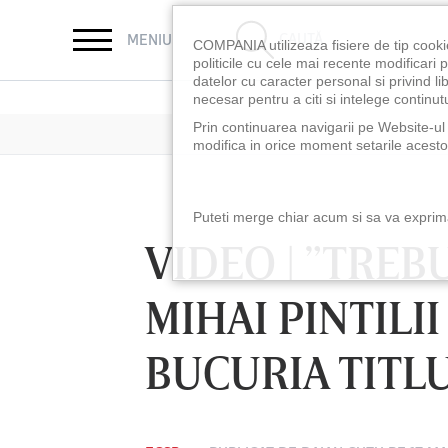
CAUTĂ
MENIU
COMPANIA utilizeaza fisiere de tip cooki
politicile cu cele mai recente modificar
datelor cu caracter personal si privind l
necesar pentru a citi si intelege continutu
Prin continuarea navigarii pe Website-ul n
modifica in orice moment setarile acestor
Puteti merge chiar acum si sa va exprimat
VIDEO | ”TREBU
MIHAI PINTILI
BUCURIA TITL
LUNI 10 AUG, 18:30
LUNI 10 AUG, 21:3