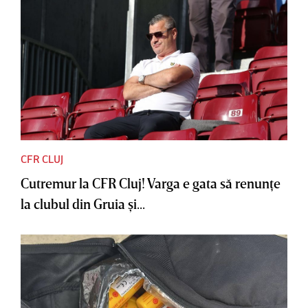
CFR CLUJ
Cutremur la CFR Cluj! Varga e gata să renunţe
la clubul din Gruia şi...