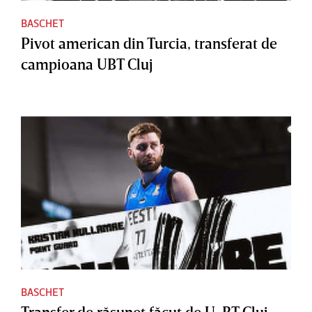
BASCHET
Pivot american din Turcia, transferat de
campioana UBT Cluj
BASCHET
Transfer de răsunet făcut de U-BT Cluj-