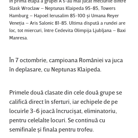
În prima etapă a grupei A s-au mai jucat meciurile dintre
Slask Wroclaw – Neptunas Klaipeda 95-85, Towers
Hamburg – Hapoel Ierusalim 85-100 şi Umana Reyer
Veneţia – Aris Salonic 81-85. Ultima dispută a rundei are
loc, tot miercuri, între Cedevita Olimpija Ljubljana – Baxi
Manresa.
În 7 octombrie, campioana României va juca
în deplasare, cu Neptunas Klaipeda.
Primele două clasate din cele două grupe se
califică direct în sferturi, iar echipele de pe
locuirle 3-6 joacă încrucişat, eliminatoriu,
pentru celelalte locuri. Se continuă cu
semifinale şi finala pentru trofeu.