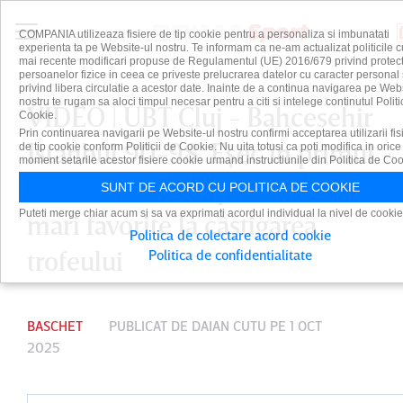
COMPANIA utilizeaza fisiere de tip cookie pentru a personaliza si imbunatati
experienta ta pe Website-ul nostru. Te informam ca ne-am actualizat politicile c
mai recente modificari propuse de Regulamentul (UE) 2016/679 privind protect
persoanelor fizice in ceea ce priveste prelucrarea datelor cu caracter personal 
privind libera circulatie a acestor date. Inainte de a continua navigarea pe Web
nostru te rugam sa aloci timpul necesar pentru a citi si intelege continutul Politi
VIDEO | UBT Cluj - Bahcesehir
Cookie.
Prin continuarea navigarii pe Website-ul nostru confirmi acceptarea utilizarii fis
Istanbul 90-98. Eşec în primul
de tip cookie conform Politicii de Cookie. Nu uita totusi ca poti modifica in orice
moment setarile acestor fisiere cookie urmand instructiunile din Politica de Coo
meci din EuroCup contra unei
SUNT DE ACORD CU POLITICA DE COOKIE
Puteti merge chiar acum si sa va exprimati acordul individual la nivel de cookie
mari favorite la câştigarea
Politica de colectare acord cookie
trofeului
Politica de confidentialitate
BASCHET
PUBLICAT DE
DAIAN CUTU
PE 1 OCT
2025