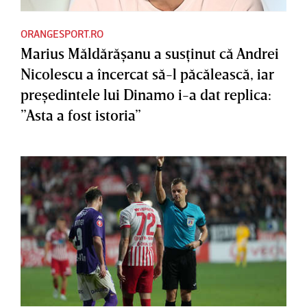
ORANGESPORT.RO
Marius Măldărăşanu a susţinut că Andrei
Nicolescu a încercat să-l păcălească, iar
preşedintele lui Dinamo i-a dat replica:
”Asta a fost istoria”