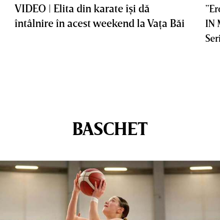
VIDEO | Elita din karate îşi dă
”Er
întâlnire în acest weekend la Vaţa Băi
IN
Ser
BASCHET