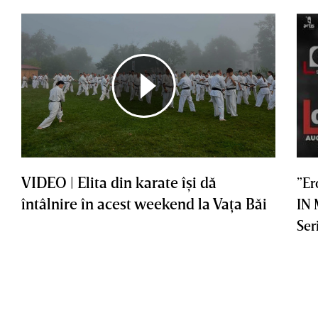
VIDEO | Elita din karate îşi dă
”Er
întâlnire în acest weekend la Vaţa Băi
IN
Ser