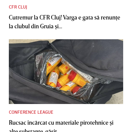
CFR CLUJ
Cutremur la CFR Cluj! Varga e gata să renunţe
la clubul din Gruia şi...
CONFERENCE LEAGUE
Rucsac încărcat cu materiale pirotehnice şi
alte substanţe, găsit...