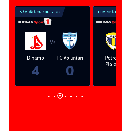
SÂMBĂTĂ 08 AUG, 21:30
DUMINICĂ 09 AUG, 1
Vs
V
eda
Dinamo
FC Voluntari
Petrolul
Ploieşti
4
0