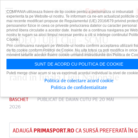
COMPANIA utilizeaza fisiere de tip cookie pentru a personaliza si imbunatati
experienta ta pe Website-ul nostru. Te informam ca ne-am actualizat politicile c
mai recente modificari propuse de Regulamentul (UE) 2016/679 privind protect
persoanelor fizice in ceea ce priveste prelucrarea datelor cu caracter personal 
privind libera circulatie a acestor date. Inainte de a continua navigarea pe Web
nostru te rugam sa aloci timpul necesar pentru a citi si intelege continutul Politi
VIDEO | UBT Cluj - SCMU
Cookie.
Prin continuarea navigarii pe Website-ul nostru confirmi acceptarea utilizarii fis
Craiova 103-83. Ardelenii se
de tip cookie conform Politicii de Cookie. Nu uita totusi ca poti modifica in orice
moment setarile acestor fisiere cookie urmand instructiunile din Politica de Coo
califică pentru a şasea oară la
SUNT DE ACORD CU POLITICA DE COOKIE
Puteti merge chiar acum si sa va exprimati acordul individual la nivel de cookie
rând în finala Ligii Naţionale
Politica de colectare acord cookie
Politica de confidentialitate
BASCHET
PUBLICAT DE
DAIAN CUTU
PE 20 MAI
2026
ADAUGĂ
PRIMASPORT.RO
CA SURSĂ PREFERATĂ ÎN 