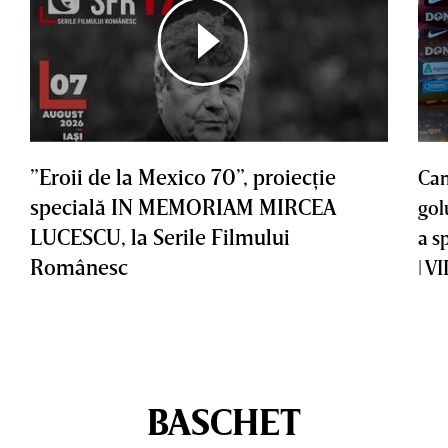
”Eroii de la Mexico 70”, proiecţie
Cam
specială IN MEMORIAM MIRCEA
gol
LUCESCU, la Serile Filmului
a s
Românesc
| V
BASCHET