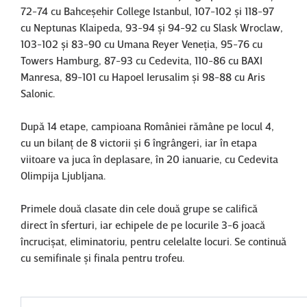
72-74 cu Bahceşehir College Istanbul, 107-102 şi 118-97
cu Neptunas Klaipeda, 93-94 şi 94-92 cu Slask Wroclaw,
103-102 şi 83-90 cu Umana Reyer Veneţia, 95-76 cu
Towers Hamburg, 87-93 cu Cedevita, 110-86 cu BAXI
Manresa, 89-101 cu Hapoel Ierusalim şi 98-88 cu Aris
Salonic.
După 14 etape, campioana României rămâne pe locul 4,
cu un bilanţ de 8 victorii şi 6 îngrângeri, iar în etapa
viitoare va juca în deplasare, în 20 ianuarie, cu Cedevita
Olimpija Ljubljana.
Primele două clasate din cele două grupe se califică
direct în sferturi, iar echipele de pe locurile 3-6 joacă
încrucişat, eliminatoriu, pentru celelalte locuri. Se continuă
cu semifinale şi finala pentru trofeu.