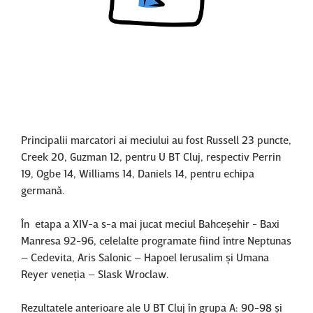
Content restricted in your location.
Principalii marcatori ai meciului au fost Russell 23 puncte,
Creek 20, Guzman 12, pentru U BT Cluj, respectiv Perrin
19, Ogbe 14, Williams 14, Daniels 14, pentru echipa
germană.
În etapa a XIV-a s-a mai jucat meciul Bahceşehir - Baxi
Manresa 92-96, celelalte programate fiind între Neptunas
– Cedevita, Aris Salonic – Hapoel Ierusalim şi Umana
Reyer veneţia – Slask Wroclaw.
Rezultatele anterioare ale U BT Cluj în grupa A: 90-98 şi