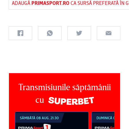
ADAUGĂ
PRIMASPORT.RO
CA SURSĂ PREFERATĂ ÎN 
Transmisiunile săptămânii
cu
SÂMBĂTĂ 08 AUG, 21:30
DUMINICĂ 09 AUG, 1