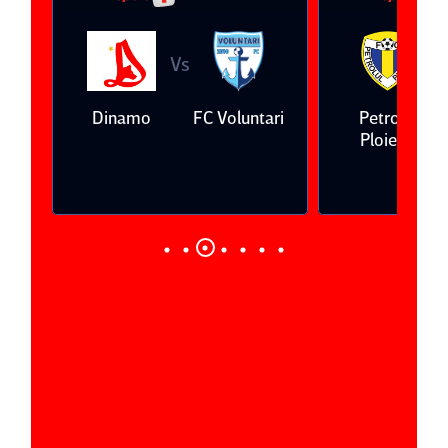
Vs
V
eda
Dinamo
FC Voluntari
Petrolul
Ploieşti