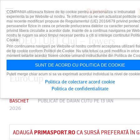
COMPANIA utilizeaza fisiere de tip cookie pentru a personaliza si imbunatati
experienta ta pe Website-ul nostru. Te informam ca ne-am actualizat politicile c
mai recente modificari propuse de Regulamentul (UE) 2016/679 privind protect
persoanelor fizice in ceea ce priveste prelucrarea datelor cu caracter personal 
privind libera circulatie a acestor date. Inainte de a continua navigarea pe Web
nostru te rugam sa aloci timpul necesar pentru a citi si intelege continutul Politi
VIDEO | UBT Cluj – Towers
Cookie.
Prin continuarea navigarii pe Website-ul nostru confirmi acceptarea utilizarii fis
Hamburg 103-92. Victorie
de tip cookie conform Politicii de Cookie. Nu uita totusi ca poti modifica in orice
moment setarile acestor fisiere cookie urmand instructiunile din Politica de Coo
facilă pentru ardeleni în BKT
SUNT DE ACORD CU POLITICA DE COOKIE
Puteti merge chiar acum si sa va exprimati acordul individual la nivel de cookie
EuroCup
Politica de colectare acord cookie
Politica de confidentialitate
BASCHET
PUBLICAT DE
DAIAN CUTU
PE 13 IAN
2026
ADAUGĂ
PRIMASPORT.RO
CA SURSĂ PREFERATĂ ÎN 