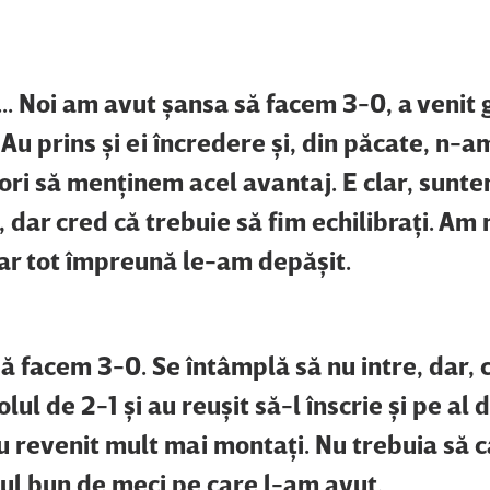
.. Noi am avut şansa să facem 3-0, a venit g
Au prins şi ei încredere şi, din păcate, n-a
 ori să menţinem acel avantaj. E clar, sunt
 dar cred că trebuie să fim echilibraţi. Am
dar tot împreună le-am depăşit.
să facem 3-0. Se întâmplă să nu intre, dar,
olul de 2-1 şi au reuşit să-l înscrie şi pe al d
au revenit mult mai montaţi. Nu trebuia să 
ul bun de meci pe care l-am avut.