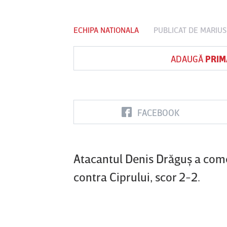
ECHIPA NATIONALA
PUBLICAT DE
MARIUS
Vs
ADAUGĂ
PRIM
FC Botoşani
Corvinul
Sepsi OSK S
Hunedoara
Gheorghe
FACEBOOK
Atacantul Denis Drăguş a come
contra Ciprului, scor 2-2.