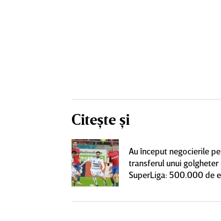
Citește și
 Pancu în
Au început negocierile pe
upă contractul cu
transferul unui golgheter
notificare la
SuperLiga: 500.000 de 