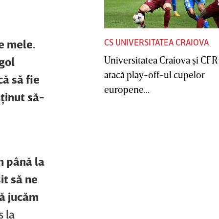
le mele.
CS UNIVERSITATEA CRAIOVA
Universitatea Craiova şi CFR
gol
atacă play-off-ul cupelor
ă să fie
europene...
ţinut să-
m până la
it să ne
să jucăm
 la