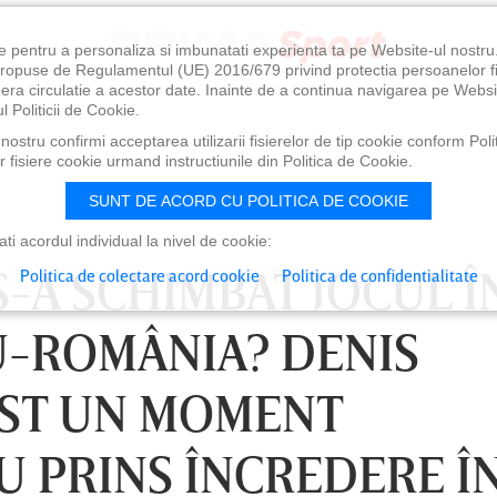
e pentru a personaliza si imbunatati experienta ta pe Website-ul nostr
i propuse de Regulamentul (UE) 2016/679 privind protectia persoanelor f
ibera circulatie a acestor date. Inainte de a continua navigarea pe Websi
l Politicii de Cookie.
ostru confirmi acceptarea utilizarii fisierelor de tip cookie conform Polit
 fisiere cookie urmand instructiunile din Politica de Cookie.
SUNT DE ACORD CU POLITICA DE COOKIE
i acordul individual la nivel de cookie:
S-A SCHIMBAT JOCUL Î
Politica de colectare acord cookie
Politica de confidentialitate
U-ROMÂNIA? DENIS
OST UN MOMENT
U PRINS ÎNCREDERE ÎN
0
VINERI 07 AUG, 21:00
SÂ