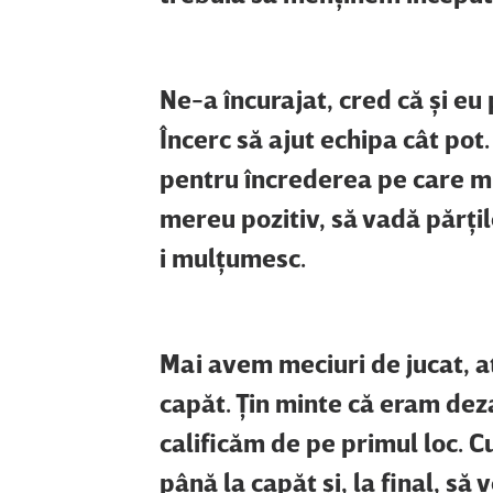
Ne-a încurajat, cred că şi eu
Încerc să ajut echipa cât pot
pentru încrederea pe care mi-
mereu pozitiv, să vadă părţi
i mulţumesc.
Mai avem meciuri de jucat, a
capăt. Ţin minte că eram dez
calificăm de pe primul loc. 
până la capăt şi, la final, s