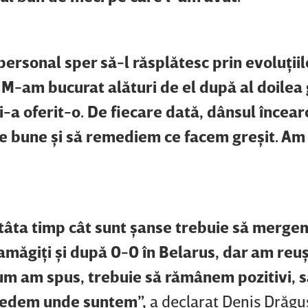
 personal sper să-l răsplătesc prin evoluţii
. M-am bucurat alături de el după al doilea 
a oferit-o. De fiecare dată, dânsul încearc
le bune şi să remediem ce facem greşit. Am 
tâta timp cât sunt şanse trebuie să merge
amăgiţi şi după 0-0 în Belarus, dar am reuş
Cum am spus, trebuie să rămânem pozitivi, 
ă vedem unde suntem”,
a declarat Denis Drăguş