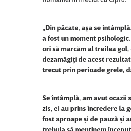
„Din păcate, aşa se întâmplă.
a fost un moment psihologic. 
ori să marcăm al treilea gol,
dezamăgiţi de acest rezultat,
trecut prin perioade grele, 
Se întâmplă, am avut ocazii 
zis, ei au prins încredere la g
fost aproape şi de pauză şi 
trebuia să menţinem început