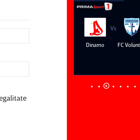
Vs
Vs
Farul
Csikszereda
Dinamo
FC Volunt
Constanţa
egalitate