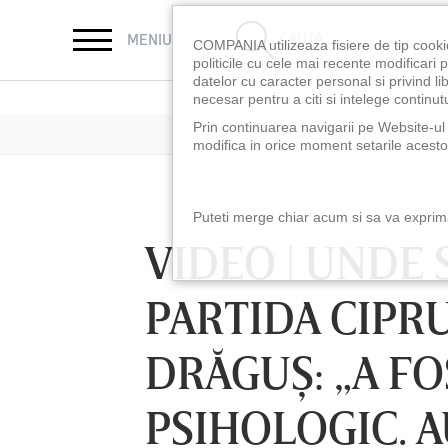
CAUTĂ
MENIU
COMPANIA utilizeaza fisiere de tip cooki
politicile cu cele mai recente modificar
datelor cu caracter personal si privind l
necesar pentru a citi si intelege continutu
Prin continuarea navigarii pe Website-ul n
modifica in orice moment setarile acestor
Puteti merge chiar acum si sa va exprimat
VIDEO | UNDE 
PARTIDA CIPR
DRĂGUŞ: „A F
PSIHOLOGIC. A
LUNI 10 AUG, 18:30
LUNI 10 AUG, 21:3