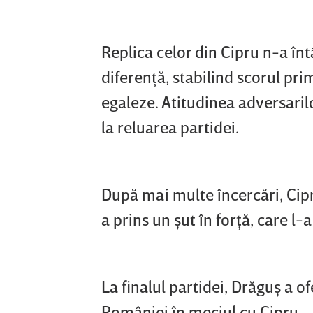
Replica celor din Cipru n-a înt
diferenţă, stabilind scorul prime
egaleze. Atitudinea adversari
la reluarea partidei.
După mai multe încercări, Cipr
a prins un şut în forţă, care l-
La finalul partidei, Drăguş a of
României în meciul cu Cipru.