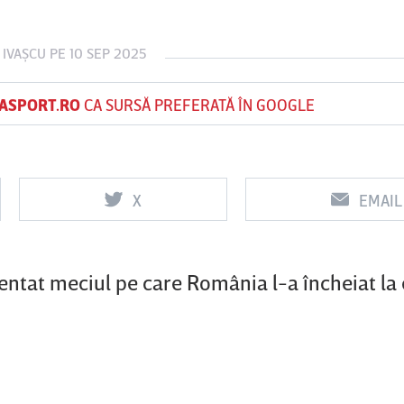
 IVAŞCU
PE 10 SEP 2025
Vs
Vs
ASPORT.RO
CA SURSĂ PREFERATĂ ÎN GOOGLE
f
FCSB
UTA Arad
Rapid
X
EMAIL
ntat meciul pe care România l-a încheiat la 