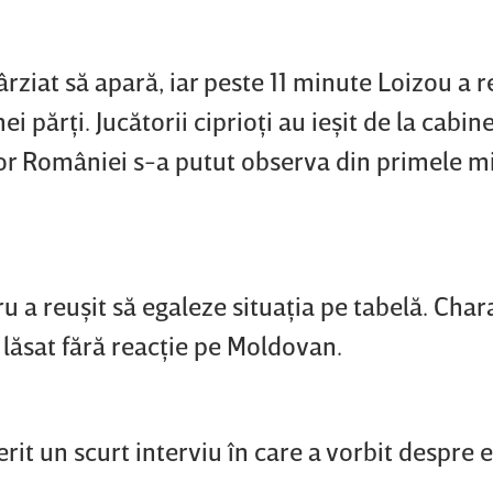
ârziat să apară, iar peste 11 minute Loizou a 
i părţi. Jucătorii ciprioţi au ieşit de la cabine
lor României s-a putut observa din primele m
u a reuşit să egaleze situaţia pe tabelă. Ch
a lăsat fără reacţie pe Moldovan.
erit un scurt interviu în care a vorbit despre 