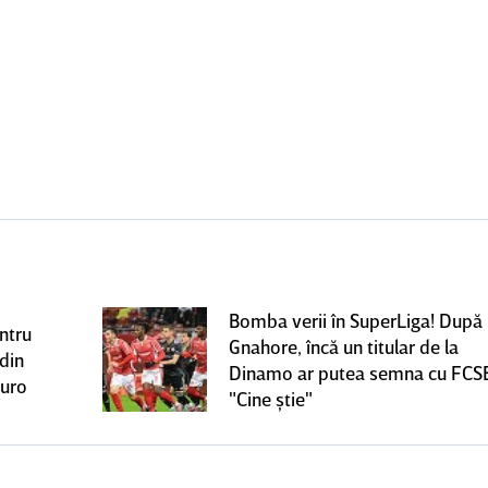
Bomba verii în SuperLiga! După
ntru
Gnahore, încă un titular de la
 din
Dinamo ar putea semna cu FCS
euro
"Cine ştie"