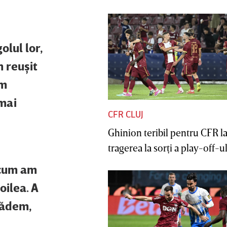
olul lor,
m reuşit
em
 mai
CFR CLUJ
Ghinion teribil pentru CFR l
tragerea la sorţi a play-off-ul
 cum am
oilea. A
cădem,