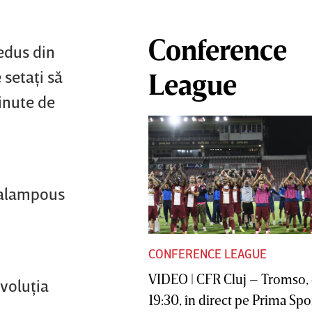
Conference
redus din
 setaţi să
League
inute de
aralampous
CONFERENCE LEAGUE
VIDEO | CFR Cluj – Tromso, 
evoluţia
19:30, în direct pe Prima Sport