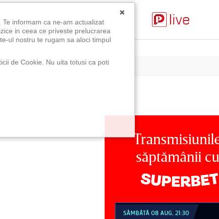
×
u. Te informam ca ne-am actualizat
izice in ceea ce priveste prelucrarea
te-ul nostru te rugam sa aloci timpul
icii de Cookie. Nu uita totusi ca poti
Transmisiunil
săptămânii c
MBĂTĂ 08 AUG, 21:30
DUMINICĂ 09 AUG, 18:30