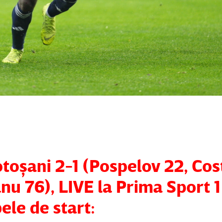
otoşani 2-1 (Pospelov 22, Co
u 76), LIVE la Prima Sport 1 
ele de start: