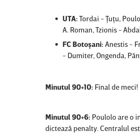
UTA:
Tordai - Ţuţu, Poul
A. Roman, Tzionis - Abda
FC Botoşani:
Anestis - F
- Dumiter, Ongenda, Păn
Minutul 90+10:
Final de meci!
Minutul 90+6:
Poulolo are o in
dictează penalty. Centralul est