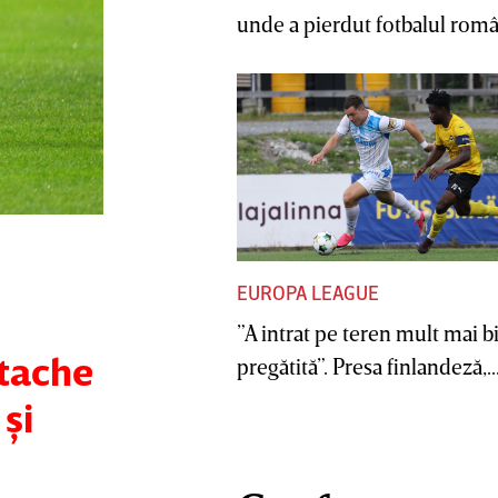
unde a pierdut fotbalul român
EUROPA LEAGUE
”A intrat pe teren mult mai b
stache
pregătită”. Presa finlandeză,..
şi