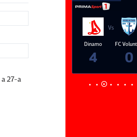
Vs
Vs
Dinamo
FC Voluntari
Petrolul
Oţelul Gal
Ploieşti
4
0
 a 27-a