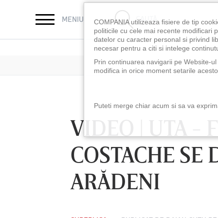
CAUTĂ
MENIU
COMPANIA utilizeaza fisiere de tip cooki
politicile cu cele mai recente modificar
datelor cu caracter personal si privind l
necesar pentru a citi si intelege continutu
Prin continuarea navigarii pe Website-ul n
modifica in orice moment setarile acestor
Puteti merge chiar acum si sa va exprimat
VIDEO | UTA - 
COSTACHE SE 
ARĂDENI
LUNI 10 AUG, 21:30
VINERI 07 AUG, 2