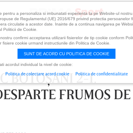
e pentru a personaliza si imbunatati experienta ta pe Website-ul nostr
i propuse de Regulamentul (UE) 2016/679 privind protectia persoanelor f
ibera circulatie a acestor date. Inainte de a continua navigarea pe Websi
l Politicii de Cookie.
ostru confirmi acceptarea utilizarii fisierelor de tip cookie conform Polit
 fisiere cookie urmand instructiunile din Politica de Cookie.
SUNT DE ACORD CU POLITICA DE COOKIE
i acordul individual la nivel de cookie:
FC BOTOŞANI 2-1.
Politica de colectare acord cookie
Politica de confidentialitate
DESPARTE FRUMOS DE
1:00
SÂMBĂTĂ 08 AUG, 18:30
SÂ