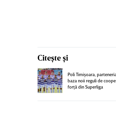
Citește și
 două
Poli Timişoara, parteneria
e de derby-ul cu
baza noii reguli de coope
CLUSIV
forţă din Superliga