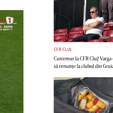
CFR CLUJ
Cutremur la CFR Cluj! Varga 
să renunţe la clubul din Gruia 