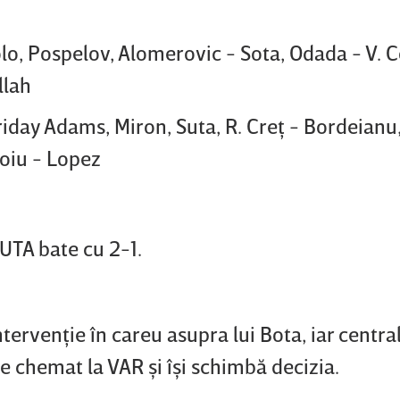
olo, Pospelov, Alomerovic - Sota, Odada - V. 
llah
riday Adams, Miron, Suta, R. Creţ - Bordeianu,
oiu - Lopez
 UTA bate cu 2-1.
tervenţie în careu asupra lui Bota, iar centra
e chemat la VAR şi îşi schimbă decizia.