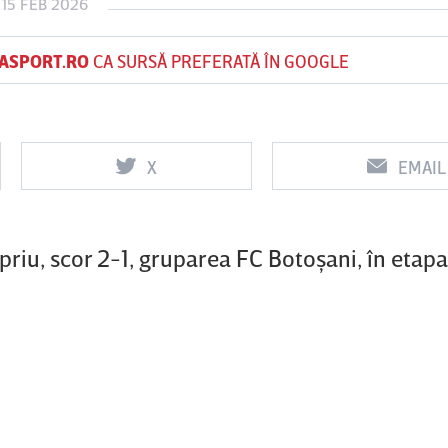
15 FEB 2026
ASPORT.RO
CA SURSĂ PREFERATĂ ÎN GOOGLE
Vs
Vs
Farul
Csikszereda
Rapid
Constanţa
X
EMAIL
0
3
2
priu, scor 2-1, gruparea FC Botoşani, în etapa