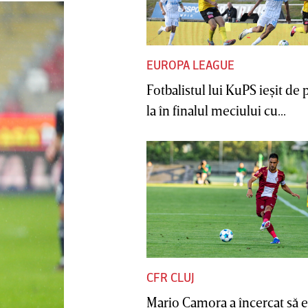
EUROPA LEAGUE
Fotbalistul lui KuPS ieşit de 
la în finalul meciului cu...
CFR CLUJ
Mario Camora a încercat să e