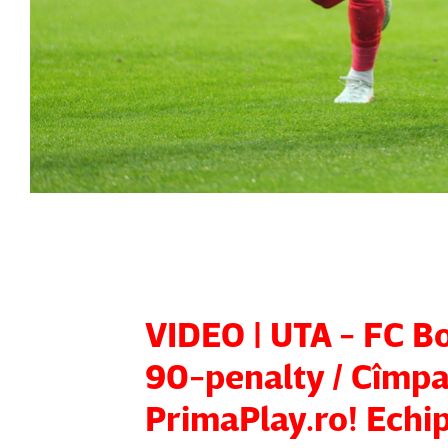
VIDEO | UTA - FC B
90-penalty / Cîmpan
PrimaPlay.ro! Echip