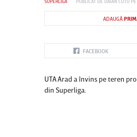
SUPERLIGA
PUBLICAT DE
DAIAN CUTU
PE 
ADAUGĂ
PRIM
Vs
nul
Sepsi OSK Sf
FCSB
UTA Arad
oara
Gheorghe
FACEBOOK
0
UTA Arad a învins pe teren pro
din Superliga.