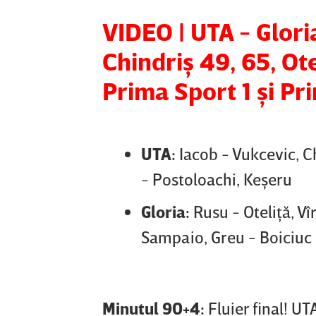
VIDEO | UTA - Glori
Chindriş 49, 65, Ote
Prima Sport 1 şi Pr
UTA:
Iacob - Vukcevic, C
- Postoloachi, Keşeru
Gloria:
Rusu - Oteliţă, Vî
Sampaio, Greu - Boiciuc
Minutul 90+4:
Fluier final! UT