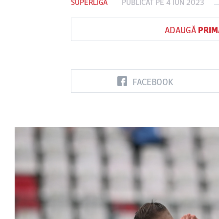
SUPERLIGA
PUBLICAT PE 4 IUN 2023
ADAUGĂ
PRIM
Vs
FC Botoşani
Corvinul
Sepsi OSK S
Hunedoara
Gheorghe
FACEBOOK