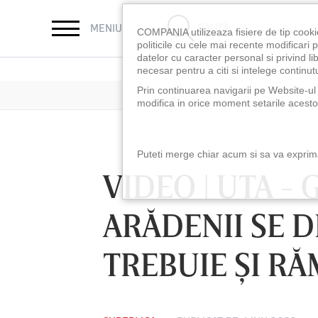
CAUTĂ
MENIU
COMPANIA utilizeaza fisiere de tip cooki
politicile cu cele mai recente modificar
datelor cu caracter personal si privind l
necesar pentru a citi si intelege continutu
Prin continuarea navigarii pe Website-ul n
modifica in orice moment setarile acestor
Puteti merge chiar acum si sa va exprimat
VIDEO | UTA - 
ARĂDENII SE 
TREBUIE ŞI RĂ
LUNI 10 AUG, 18:30
LUNI 10 AUG, 21:3