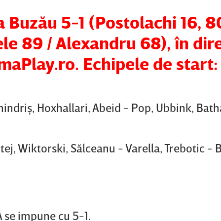
a Buzău 5-1 (Postolachi 16, 8
le 89 / Alexandru 68), în dir
imaPlay.ro. Echipele de start:
hindriş, Hoxhallari, Abeid - Pop, Ubbink, Bath
rtej, Wiktorski, Sălceanu - Varella, Trebotic - 
A se impune cu 5-1.