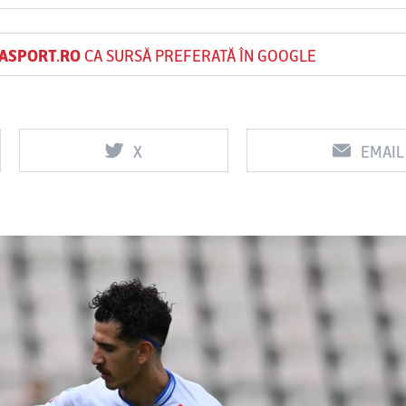
ASPORT.RO
CA SURSĂ PREFERATĂ ÎN GOOGLE
Vs
Vs
f
FCSB
UTA Arad
Rapid
X
EMAIL
0
0