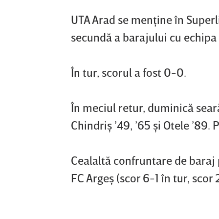
UTA Arad se menţine în Superli
secundă a barajului cu echipa
În tur, scorul a fost 0-0.
În meciul retur, duminică seară
Chindriş ’49, ’65 şi Otele ’89.
Cealaltă confruntare de baraj 
FC Argeş (scor 6-1 în tur, scor 