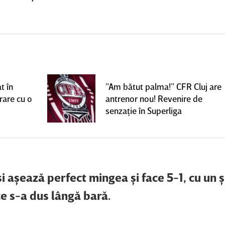
t în
”Am bătut palma!” CFR Cluj are
rare cu o
antrenor nou! Revenire de
senzaţie în Superliga
i aşează perfect mingea şi face 5-1, cu un 
ce s-a dus lângă bară.