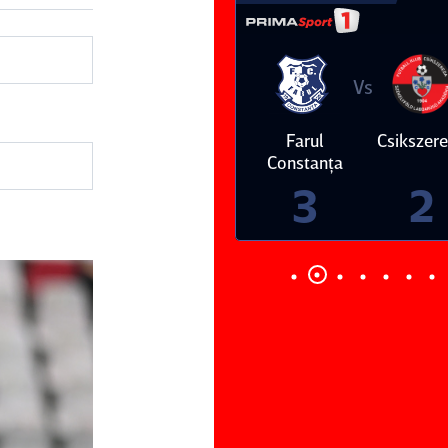
Vs
Vs
Farul
Csikszereda
Dinamo
FC Volunt
Constanţa
4
0
3
2