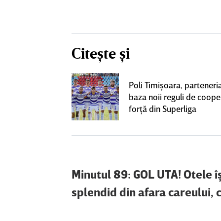
Citește și
toţii fanii o
Poli Timişoara, parteneria
rescu a vorbit
baza noii reguli de coope
la FCSB: „Sunt
forţă din Superliga
Minutul 89: GOL UTA! Otele îş
splendid din afara careului, 