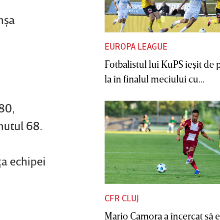
anşa
EUROPA LEAGUE
Fotbalistul lui KuPS ieşit de 
la în finalul meciului cu...
’80,
nutul 68.
ţa echipei
CFR CLUJ
Mario Camora a încercat să e