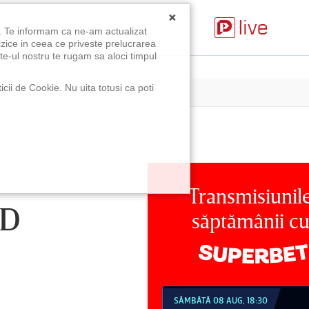
×
u. Te informam ca ne-am actualizat
izice in ceea ce priveste prelucrarea
te-ul nostru te rugam sa aloci timpul
icii de Cookie. Nu uita totusi ca poti
Transmisiunil
ND
săptămânii c
MBĂTĂ 08 AUG, 18:30
SÂMBĂTĂ 08 AUG, 21:30