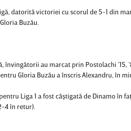
gă, datorită victoriei cu scorul de 5-1 din m
 Gloria Buzău.
, învingătorii au marcat prin Postolachi ’15, 
 Pentru Gloria Buzău a înscris Alexandru, în mi
pentru Liga 1 a fost câştigată de Dinamo în fa
2-4 în retur).