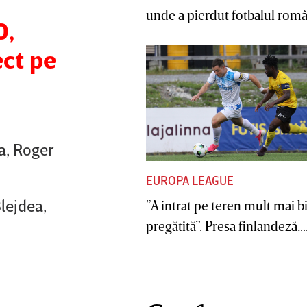
unde a pierdut fotbalul român
0,
ect pe
a, Roger
EUROPA LEAGUE
Blejdea,
”A intrat pe teren mult mai b
pregătită”. Presa finlandeză,..