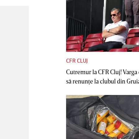
CFR CLUJ
Cutremur la CFR Cluj! Varga 
să renunţe la clubul din Gruia 