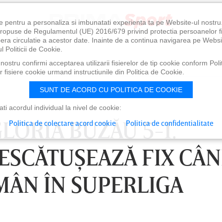
e pentru a personaliza si imbunatati experienta ta pe Website-ul nostr
i propuse de Regulamentul (UE) 2016/679 privind protectia persoanelor f
ibera circulatie a acestor date. Inainte de a continua navigarea pe Websi
l Politicii de Cookie.
ostru confirmi acceptarea utilizarii fisierelor de tip cookie conform Polit
 fisiere cookie urmand instructiunile din Politica de Cookie.
SUNT DE ACORD CU POLITICA DE COOKIE
i acordul individual la nivel de cookie:
GLORIA BUZĂU 5-1.
Politica de colectare acord cookie
Politica de confidentialitate
DESCĂTUŞEAZĂ FIX CÂ
MÂN ÎN SUPERLIGA
0
VINERI 07 AUG, 21:00
SÂ