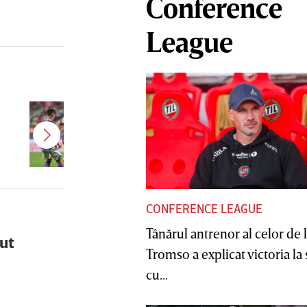
Conference
League
Se prevede un „război” între
Jayson Papeau şi suporterii lui
UTA! Fanii arădeni au fost scoşi
din sărite de ce a făcut francezul
la finalul meciului cu Rapid: „Un
gest pe care nu îl putem accepta”
CONFERENCE LEAGUE
Tânărul antrenor al celor de 
şut
Tromso a explicat victoria la
cu...