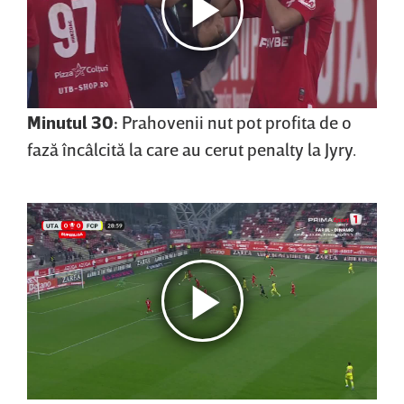
Minutul 30:
Prahovenii nut pot profita de o
fază încâlcită la care au cerut penalty la Jyry.