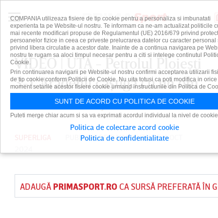
COMPANIA utilizeaza fisiere de tip cookie pentru a personaliza si imbunatati
experienta ta pe Website-ul nostru. Te informam ca ne-am actualizat politicile c
mai recente modificari propuse de Regulamentul (UE) 2016/679 privind protect
persoanelor fizice in ceea ce priveste prelucrarea datelor cu caracter personal 
privind libera circulatie a acestor date. Inainte de a continua navigarea pe Web
nostru te rugam sa aloci timpul necesar pentru a citi si intelege continutul Politi
VIDEO | UTA - Petrolul Ploieşti
Cookie.
Prin continuarea navigarii pe Website-ul nostru confirmi acceptarea utilizarii fis
3-1. Arădenii câştigă cu un om
de tip cookie conform Politicii de Cookie. Nu uita totusi ca poti modifica in orice
moment setarile acestor fisiere cookie urmand instructiunile din Politica de Coo
în minus derby-ul istoric
SUNT DE ACORD CU POLITICA DE COOKIE
Puteti merge chiar acum si sa va exprimati acordul individual la nivel de cookie
Politica de colectare acord cookie
SUPERLIGA
PUBLICAT DE
DAIAN CUTU
PE 4 OCT
Politica de confidentialitate
2024
ADAUGĂ
PRIMASPORT.RO
CA SURSĂ PREFERATĂ ÎN 