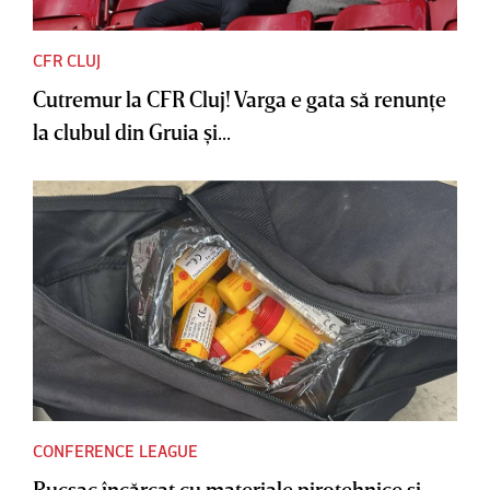
CFR CLUJ
Cutremur la CFR Cluj! Varga e gata să renunţe
la clubul din Gruia şi...
CONFERENCE LEAGUE
Rucsac încărcat cu materiale pirotehnice şi