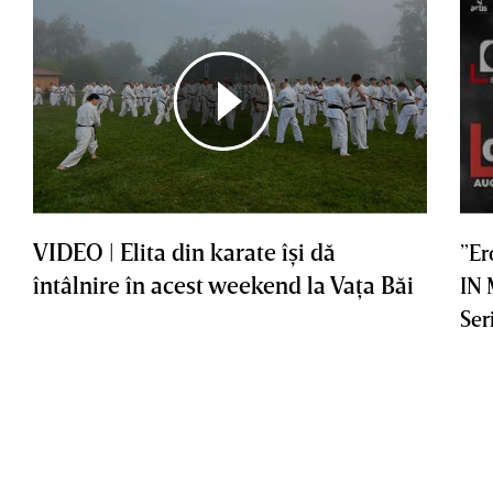
VIDEO | Elita din karate îşi dă
”Er
întâlnire în acest weekend la Vaţa Băi
IN
Ser