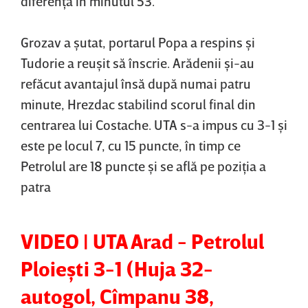
diferenţă în minutul 53.
Grozav a şutat, portarul Popa a respins şi
Tudorie a reuşit să înscrie. Arădenii şi-au
refăcut avantajul însă după numai patru
minute, Hrezdac stabilind scorul final din
centrarea lui Costache. UTA s-a impus cu 3-1 şi
este pe locul 7, cu 15 puncte, în timp ce
Petrolul are 18 puncte şi se află pe poziţia a
patra
VIDEO | UTA Arad - Petrolul
Ploieşti 3-1 (Huja 32-
autogol, Cîmpanu 38,