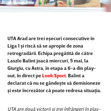
UTA Arad are trei eşecuri consecutive în
Liga 1 şi riscă să se apropie de zona
retrogradării. Echipa pregătită de către
Laszlo Balint joacă miercuri, 5 mai, la
Giurgiu, cu Astra, în etapa a 6-a din play-
out, în direct pe
Look Sport
. Balint a
declarat că nu se gândeşte să demisioneze
şi este încrezător că poate redresa situaţia.
UTA are două victorii şi trei înfrângeri în play-