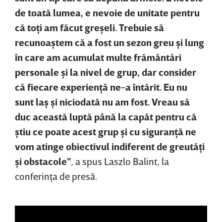
de toată lumea, e nevoie de unitate pentru
că toţi am făcut greşeli. Trebuie să
recunoaştem că a fost un sezon greu şi lung
în care am acumulat multe frământări
personale şi la nivel de grup, dar consider
că fiecare experienţă ne-a întărit. Eu nu
sunt laş şi niciodată nu am fost. Vreau să
duc această luptă până la capăt pentru că
ştiu ce poate acest grup şi cu siguranţă ne
vom atinge obiectivul indiferent de greutăţi
şi obstacole"
, a spus Laszlo Balint, la
conferinţa de presă.