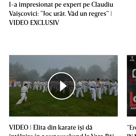
l-a impresionat pe expert pe Claudiu
Vaişcovici: ”Joc urât. Văd un regres” |
VIDEO EXCLUSIV
VIDEO | Elita din karate îşi dă
”Er