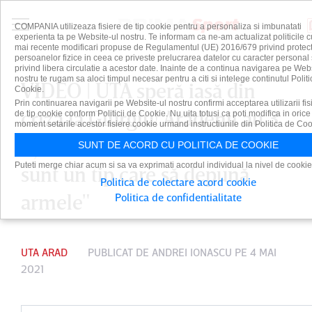
COMPANIA utilizeaza fisiere de tip cookie pentru a personaliza si imbunatati
experienta ta pe Website-ul nostru. Te informam ca ne-am actualizat politicile c
mai recente modificari propuse de Regulamentul (UE) 2016/679 privind protect
persoanelor fizice in ceea ce priveste prelucrarea datelor cu caracter personal 
privind libera circulatie a acestor date. Inainte de a continua navigarea pe Web
nostru te rugam sa aloci timpul necesar pentru a citi si intelege continutul Politi
VIDEO | UTA speră iasă din
Cookie.
Prin continuarea navigarii pe Website-ul nostru confirmi acceptarea utilizarii fis
criză la Giurgiu! Arădenii au 3
de tip cookie conform Politicii de Cookie. Nu uita totusi ca poti modifica in orice
moment setarile acestor fisiere cookie urmand instructiunile din Politica de Coo
eşecuri la rând. Balint: "Nu
SUNT DE ACORD CU POLITICA DE COOKIE
Puteti merge chiar acum si sa va exprimati acordul individual la nivel de cookie
sunt un tip care să depună
Politica de colectare acord cookie
armele"
Politica de confidentialitate
UTA ARAD
PUBLICAT DE
ANDREI IONASCU
PE 4 MAI
2021