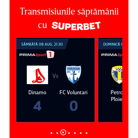
Transmisiunile săptămânii
cu
DUMINICĂ 09 AUG, 18:30
DUMINICĂ 09 AUG, 2
Vs
ari
Petrolul
Oţelul Galaţi
Universitatea
Ploieşti
Craiova