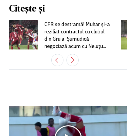
Citește și
CFR se destramă! Muhar şi-a
reziliat contractul cu clubul
din Gruia. Şumudică
negociază acum cu Neluţu
Varga, care mai are o
variantă pentru banca tehnică
| EXCLUSIV