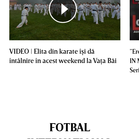
VIDEO | Elita din karate îşi dă
”Er
întâlnire în acest weekend la Vaţa Băi
IN
Ser
FOTBAL