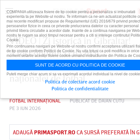
COMPANIA utilizeaza fisiere de tip cookie pentru a personaliza si imbunatati
experienta ta pe Website-ul nostru. Te informam ca ne-am actualizat politicile c
mai recente modificari propuse de Regulamentul (UE) 2016/679 privind protect
persoanelor fizice in ceea ce priveste prelucrarea datelor cu caracter personal 
privind libera circulatie a acestor date. Inainte de a continua navigarea pe Web
nostru te rugam sa aloci timpul necesar pentru a citi si intelege continutul Politi
VIDEO | Zi istorică în Gibraltar!
Cookie.
Prin continuarea navigarii pe Website-ul nostru confirmi acceptarea utilizarii fis
A fost obţinută cea mai
de tip cookie conform Politicii de Cookie. Nu uita totusi ca poti modifica in orice
moment setarile acestor fisiere cookie urmand instructiunile din Politica de Coo
categorică victorie din istoria
SUNT DE ACORD CU POLITICA DE COOKIE
Puteti merge chiar acum si sa va exprimati acordul individual la nivel de cookie
naţionalei de fotbal
Politica de colectare acord cookie
Politica de confidentialitate
FOTBAL INTERNAȚIONAL
PUBLICAT DE
DAIAN CUTU
PE 3 IUN 2026
ADAUGĂ
PRIMASPORT.RO
CA SURSĂ PREFERATĂ ÎN 