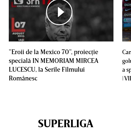
”Eroii de la Mexico 70”, proiecţie
Cam
specială IN MEMORIAM MIRCEA
gol
LUCESCU, la Serile Filmului
a s
Românesc
| V
SUPERLIGA