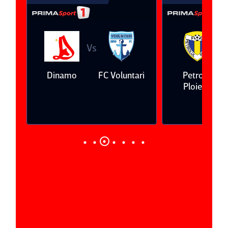
Vs
V
eda
Dinamo
FC Voluntari
Petrolul
Ploieşti