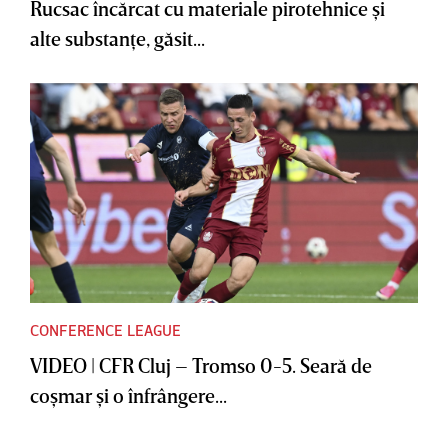
Rucsac încărcat cu materiale pirotehnice şi
alte substanţe, găsit...
CONFERENCE LEAGUE
VIDEO | CFR Cluj – Tromso 0-5. Seară de
coşmar şi o înfrângere...