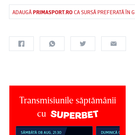
ADAUGĂ
PRIMASPORT.RO
CA SURSĂ PREFERATĂ ÎN 
Transmisiunile săptămânii
cu
SÂMBĂTĂ 08 AUG, 21:30
DUMINICĂ 09 AUG, 1