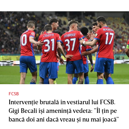
FCSB
Intervenţie brutală în vestiarul lui FCSB.
Gigi Becali îşi ameninţă vedeta: ”Îl ţin pe
bancă doi ani dacă vreau şi nu mai joacă”