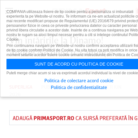
COMPANIA utilizeaza fisiere de tip cookie pentru a personaliza si imbunatati
experienta ta pe Website-ul nostru. Te informam ca ne-am actualizat politicile c
mai recente modificari propuse de Regulamentul (UE) 2016/679 privind protect
persoanelor fizice in ceea ce priveste prelucrarea datelor cu caracter personal 
privind libera circulatie a acestor date. Inainte de a continua navigarea pe Web
nostru te rugam sa aloci timpul necesar pentru a citi si intelege continutul Politi
Vin întăririle la Dinamo!
Cookie.
Prin continuarea navigarii pe Website-ul nostru confirmi acceptarea utilizarii fis
Andrei Nicolescu a anunţat
de tip cookie conform Politicii de Cookie. Nu uita totusi ca poti modifica in orice
moment setarile acestor fisiere cookie urmand instructiunile din Politica de Coo
transferurile verii
SUNT DE ACORD CU POLITICA DE COOKIE
Puteti merge chiar acum si sa va exprimati acordul individual la nivel de cookie
Politica de colectare acord cookie
SUPERLIGA
PUBLICAT DE
MARIUS IVAŞCU
PE 11 IUN
Politica de confidentialitate
2026
ADAUGĂ
PRIMASPORT.RO
CA SURSĂ PREFERATĂ ÎN 