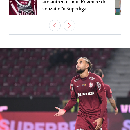
are antrenor nou! Revenire de
senzaţie în Superliga