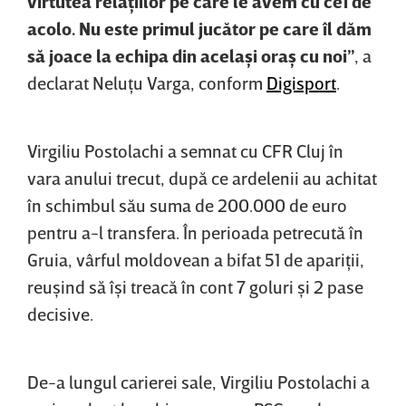
virtutea relaţiilor pe care le avem cu cei de
acolo. Nu este primul jucător pe care îl dăm
să joace la echipa din acelaşi oraş cu noi”
, a
declarat Neluţu Varga, conform
Digisport
.
Virgiliu Postolachi a semnat cu CFR Cluj în
vara anului trecut, după ce ardelenii au achitat
în schimbul său suma de 200.000 de euro
pentru a-l transfera. În perioada petrecută în
Gruia, vârful moldovean a bifat 51 de apariţii,
reuşind să îşi treacă în cont 7 goluri şi 2 pase
decisive.
De-a lungul carierei sale, Virgiliu Postolachi a