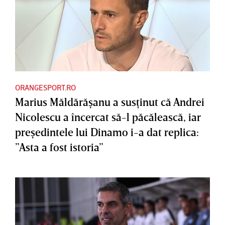
ORANGESPORT.RO
Marius Măldărăşanu a susţinut că Andrei
Nicolescu a încercat să-l păcălească, iar
preşedintele lui Dinamo i-a dat replica:
”Asta a fost istoria”