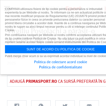
COMPANIA utilizeaza fisiere de tip cookie pentru a personaliza si imbunatati
experienta ta pe Website-ul nostru. Te informam ca ne-am actualizat politicile c
mai recente modificari propuse de Regulamentul (UE) 2016/679 privind protect
persoanelor fizice in ceea ce priveste prelucrarea datelor cu caracter personal 
privind libera circulatie a acestor date. Inainte de a continua navigarea pe Web
nostru te rugam sa aloci timpul necesar pentru a citi si intelege continutul Politi
Virgiliu Postolachi a părăsit-o
Cookie.
Prin continuarea navigarii pe Website-ul nostru confirmi acceptarea utilizarii fis
pe CFR Cluj! "Da, l-am lăsat"
de tip cookie conform Politicii de Cookie. Nu uita totusi ca poti modifica in orice
moment setarile acestor fisiere cookie urmand instructiunile din Politica de Coo
SUNT DE ACORD CU POLITICA DE COOKIE
Puteti merge chiar acum si sa va exprimati acordul individual la nivel de cookie
SUPERLIGA
PUBLICAT DE
TUDOR MOISA
PE 8 SEP
Politica de colectare acord cookie
2025
Politica de confidentialitate
ADAUGĂ
PRIMASPORT.RO
CA SURSĂ PREFERATĂ ÎN 