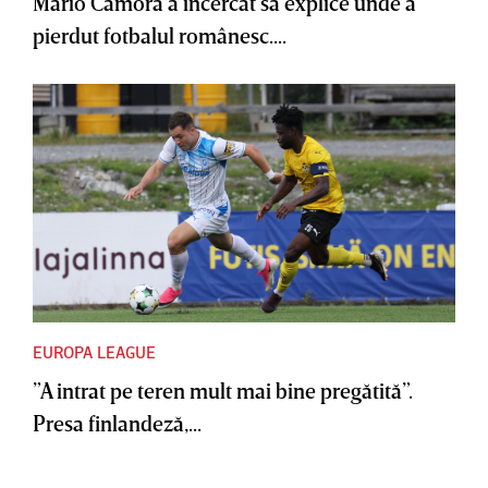
Mario Camora a încercat să explice unde a
pierdut fotbalul românesc....
EUROPA LEAGUE
”A intrat pe teren mult mai bine pregătită”.
Presa finlandeză,...