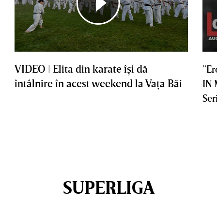
VIDEO | Elita din karate îşi dă
”Er
întâlnire în acest weekend la Vaţa Băi
IN
Ser
SUPERLIGA