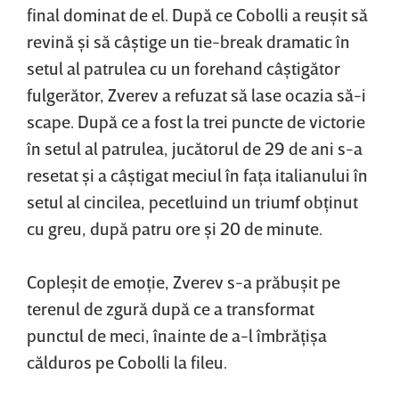
final dominat de el. După ce Cobolli a reuşit să
revină şi să câştige un tie-break dramatic în
setul al patrulea cu un forehand câştigător
fulgerător, Zverev a refuzat să lase ocazia să-i
scape. După ce a fost la trei puncte de victorie
în setul al patrulea, jucătorul de 29 de ani s-a
resetat şi a câştigat meciul în faţa italianului în
setul al cincilea, pecetluind un triumf obţinut
cu greu, după patru ore şi 20 de minute.
Copleşit de emoţie, Zverev s-a prăbuşit pe
terenul de zgură după ce a transformat
punctul de meci, înainte de a-l îmbrăţişa
călduros pe Cobolli la fileu.