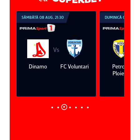
SÂMBĂTĂ 08 AUG, 21:30
DUMINICĂ 09 AUG, 1
Vs
V
eda
Dinamo
FC Voluntari
Petrolul
Ploieşti