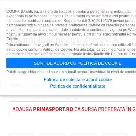
COMPANIA utilizeaza fisiere de tip cookie pentru a personaliza si imbunatati
experienta ta pe Website-ul nostru. Te informam ca ne-am actualizat politicile c
mai recente modificari propuse de Regulamentul (UE) 2016/679 privind protect
persoanelor fizice in ceea ce priveste prelucrarea datelor cu caracter personal 
privind libera circulatie a acestor date. Inainte de a continua navigarea pe Web
nostru te rugam sa aloci timpul necesar pentru a citi si intelege continutul Politi
Vis împlinit pentru Zverev! A
Cookie.
Prin continuarea navigarii pe Website-ul nostru confirmi acceptarea utilizarii fis
câştigat primul său titlu de
de tip cookie conform Politicii de Cookie. Nu uita totusi ca poti modifica in orice
moment setarile acestor fisiere cookie urmand instructiunile din Politica de Coo
Grand Slam
SUNT DE ACORD CU POLITICA DE COOKIE
Puteti merge chiar acum si sa va exprimati acordul individual la nivel de cookie
Politica de colectare acord cookie
TENIS
PUBLICAT DE
DAIAN CUTU
PE 7 IUN 2026
Politica de confidentialitate
ADAUGĂ
PRIMASPORT.RO
CA SURSĂ PREFERATĂ ÎN 