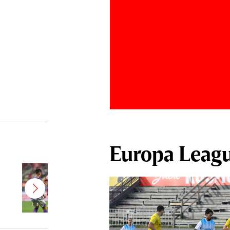
Europa Leag
Se prevede un „război” între
Jayson Papeau şi suporterii lui
UTA! Fanii arădeni au fost scoşi
din sărite de ce a făcut francezul
la finalul meciului cu Rapid: „Un