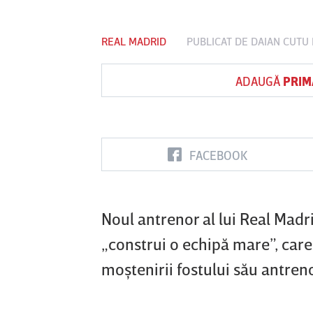
REAL MADRID
PUBLICAT DE
DAIAN CUTU
Vs
ADAUGĂ
PRIM
FC Botoşani
Corvinul
Sepsi OSK S
Hunedoara
Gheorghe
FACEBOOK
Noul antrenor al lui Real Madri
„construi o echipă mare”, care s
moştenirii fostului său antreno