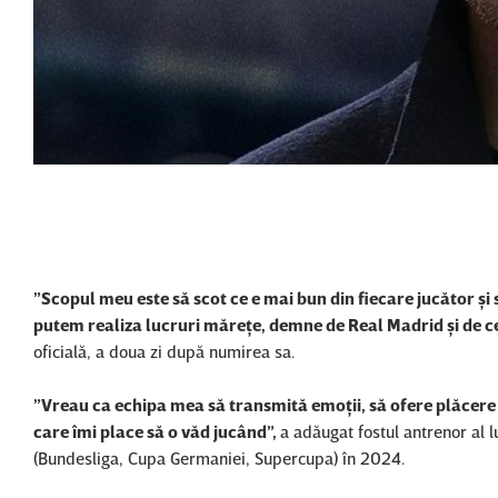
”Scopul meu este să scot ce e mai bun din fiecare jucător ş
putem realiza lucruri măreţe, demne de Real Madrid şi de cel
oficială, a doua zi după numirea sa.
”Vreau ca echipa mea să transmită emoţii, să ofere plăcere 
care îmi place să o văd jucând”,
a adăugat fostul antrenor al 
(Bundesliga, Cupa Germaniei, Supercupa) în 2024.