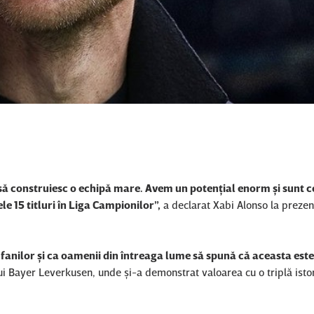
i să construiesc o echipă mare. Avem un potenţial enorm şi sunt 
e 15 titluri în Liga Campionilor”,
a declarat Xabi Alonso la prezen
fanilor şi ca oamenii din întreaga lume să spună că aceasta este
lui Bayer Leverkusen, unde şi-a demonstrat valoarea cu o triplă isto