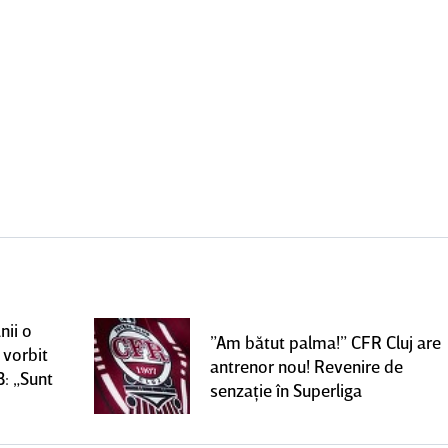
nii o
”Am bătut palma!” CFR Cluj are
 vorbit
antrenor nou! Revenire de
B: „Sunt
senzaţie în Superliga