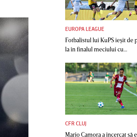
gest pe care nu îl putem accepta”
EUROPA LEAGUE
Fotbalistul lui KuPS ieşit de 
la în finalul meciului cu...
CFR CLUJ
Mario Camora a încercat să e