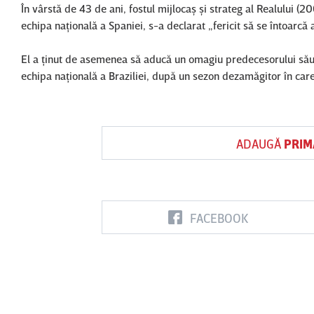
În vârstă de 43 de ani, fostul mijlocaş şi strateg al Realului
echipa naţională a Spaniei, s-a declarat „fericit să se întoarcă
El a ţinut de asemenea să aducă un omagiu predecesorului său ş
echipa naţională a Braziliei, după un sezon dezamăgitor în care
ADAUGĂ
PRIM
FACEBOOK