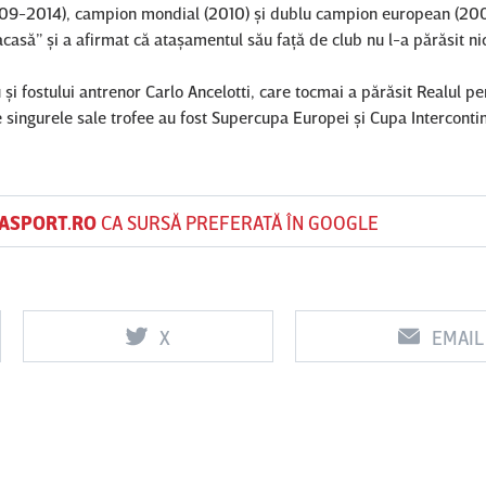
 (2009-2014), campion mondial (2010) şi dublu campion european (20
 acasă” şi a afirmat că ataşamentul său faţă de club nu l-a părăsit ni
i fostului antrenor Carlo Ancelotti, care tocmai a părăsit Realul pe
 singurele sale trofee au fost Supercupa Europei şi Cupa Intercontin
ASPORT.RO
CA SURSĂ PREFERATĂ ÎN GOOGLE
X
EMAIL