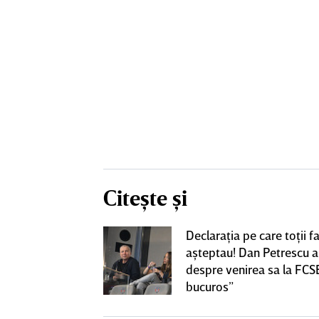
Citește și
„victimă” a
Declaraţia pe care toţii fa
e sezon al
aşteptau! Dan Petrescu a
va! Clubul a
despre venirea sa la FCS
l: „Mulţumim”
bucuros”