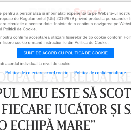
e pentru a personaliza si imbunatati experienta ta pe Website-ul nostr
i propuse de Regulamentul (UE) 2016/679 privind protectia persoanelor f
ibera circulatie a acestor date. Inainte de a continua navigarea pe Websi
l Politicii de Cookie.
ostru confirmi acceptarea utilizarii fisierelor de tip cookie conform Polit
 fisiere cookie urmand instructiunile din Politica de Cookie.
SUNT DE ACORD CU POLITICA DE COOKIE
i acordul individual la nivel de cookie:
DUPĂ CE A PRELUAT R
Politica de colectare acord cookie
Politica de confidentialitate
UL MEU ESTE SĂ SCOT
 FIECARE JUCĂTOR ŞI 
O ECHIPĂ MARE”
0
VINERI 07 AUG, 21:00
SÂ