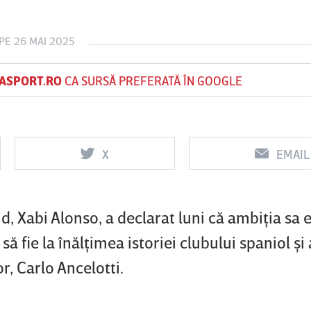
PE 26 MAI 2025
Vs
Vs
ASPORT.RO
CA SURSĂ PREFERATĂ ÎN GOOGLE
f
FCSB
UTA Arad
Rapid
0
0
X
EMAIL
d, Xabi Alonso, a declarat luni că ambiţia sa 
ă fie la înălţimea istoriei clubului spaniol şi 
r, Carlo Ancelotti.