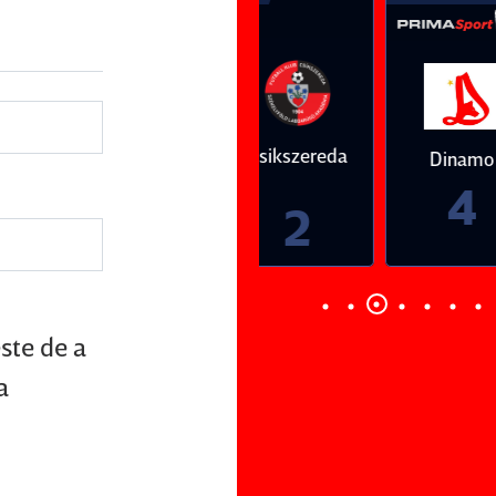
Vs
Vs
Farul
Csikszereda
Dinamo
FC Volunt
Constanţa
4
0
3
2
este de a
a