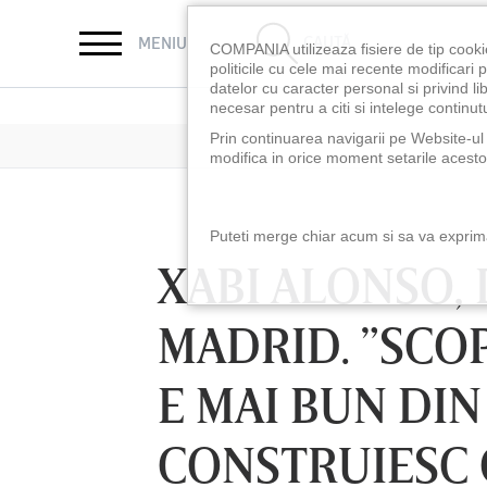
CAUTĂ
MENIU
COMPANIA utilizeaza fisiere de tip cooki
politicile cu cele mai recente modificar
datelor cu caracter personal si privind l
necesar pentru a citi si intelege continutu
Prin continuarea navigarii pe Website-ul n
modifica in orice moment setarile acestor
Puteti merge chiar acum si sa va exprimat
XABI ALONSO, 
MADRID. ”SCOP
E MAI BUN DIN
CONSTRUIESC 
LUNI 10 AUG, 18:30
LUNI 10 AUG, 21:3