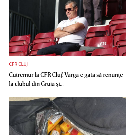
CFR CLUJ
Cutremur la CFR Cluj! Varga e gata să renunţe
la clubul din Gruia şi...