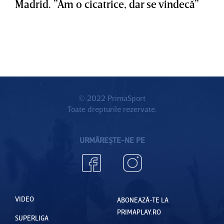
Madrid. ”Am o cicatrice, dar se vindecă”
© 2022 PrimaSport
Toate drepturile rezervate.
URMĂREȘTE-NE PE
VIDEO
ABONEAZĂ-TE LA
PRIMAPLAY.RO
SUPERLIGA