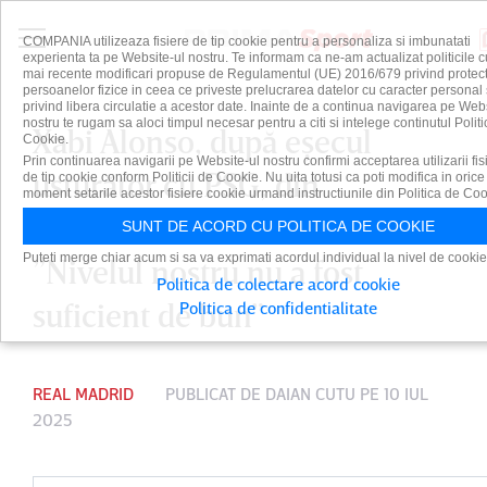
COMPANIA utilizeaza fisiere de tip cookie pentru a personaliza si imbunatati
experienta ta pe Website-ul nostru. Te informam ca ne-am actualizat politicile c
mai recente modificari propuse de Regulamentul (UE) 2016/679 privind protect
persoanelor fizice in ceea ce priveste prelucrarea datelor cu caracter personal 
privind libera circulatie a acestor date. Inainte de a continua navigarea pe Web
nostru te rugam sa aloci timpul necesar pentru a citi si intelege continutul Politi
Xabi Alonso, după eşecul
Cookie.
Prin continuarea navigarii pe Website-ul nostru confirmi acceptarea utilizarii fis
usturător cu PSG, din
de tip cookie conform Politicii de Cookie. Nu uita totusi ca poti modifica in orice
moment setarile acestor fisiere cookie urmand instructiunile din Politica de Coo
semifinalele CM a Cluburilor.
SUNT DE ACORD CU POLITICA DE COOKIE
Puteti merge chiar acum si sa va exprimati acordul individual la nivel de cookie
”Nivelul nostru nu a fost
Politica de colectare acord cookie
suficient de bun”
Politica de confidentialitate
REAL MADRID
PUBLICAT DE
DAIAN CUTU
PE 10 IUL
2025