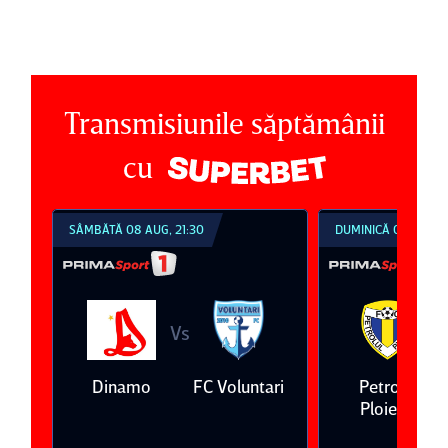
Transmisiunile săptămânii
cu
DUMINICĂ 09 AUG, 18:30
DUMINICĂ 09 AUG, 2
Vs
V
ari
Petrolul
Oţelul Galaţi
Universitatea
Ploieşti
Craiova