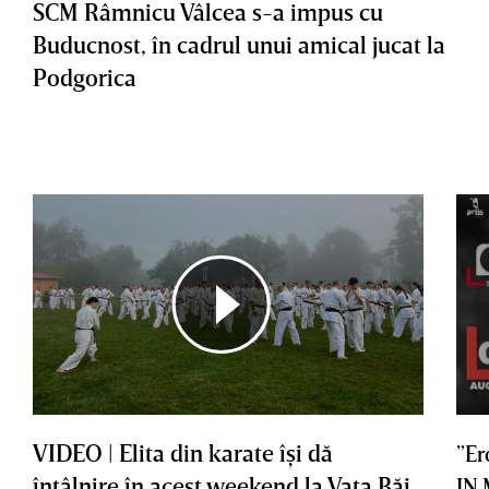
SCM Râmnicu Vâlcea s-a impus cu
Buducnost, în cadrul unui amical jucat la
Podgorica
VIDEO | Elita din karate îşi dă
”Er
întâlnire în acest weekend la Vaţa Băi
IN