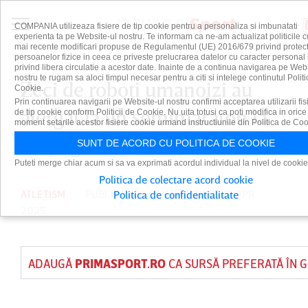
COMPANIA utilizeaza fisiere de tip cookie pentru a personaliza si imbunatati
experienta ta pe Website-ul nostru. Te informam ca ne-am actualizat politicile c
mai recente modificari propuse de Regulamentul (UE) 2016/679 privind protect
persoanelor fizice in ceea ce priveste prelucrarea datelor cu caracter personal 
privind libera circulatie a acestor date. Inainte de a continua navigarea pe Web
nostru te rugam sa aloci timpul necesar pentru a citi si intelege continutul Politi
Zeci de roboţi umanoizi au
Cookie.
Prin continuarea navigarii pe Website-ul nostru confirmi acceptarea utilizarii fis
alergat la un semimaraton la
de tip cookie conform Politicii de Cookie. Nu uita totusi ca poti modifica in orice
moment setarile acestor fisiere cookie urmand instructiunile din Politica de Coo
Beijing
SUNT DE ACORD CU POLITICA DE COOKIE
Puteti merge chiar acum si sa va exprimati acordul individual la nivel de cookie
Politica de colectare acord cookie
ATLETISM
PUBLICAT DE
DAIAN CUTU
PE 19 APR
Politica de confidentialitate
2025
ADAUGĂ
PRIMASPORT.RO
CA SURSĂ PREFERATĂ ÎN 