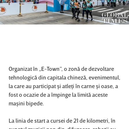
Organizat în „E-Town”, o zonă de dezvoltare
tehnologică din capitala chineză, evenimentul,
la care au participat şi atleţi în carne şi oase, a
fost o ocazie de a împinge la limită aceste
maşini bipede.
La linia de start a cursei de 21 de kilometri, în
sunetul muzicii pop din difuzoare, roboţii au