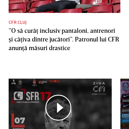
CFR CLUJ
”O să curăţ inclusiv pantaloni, antrenori
şi câţiva dintre jucători”. Patronul lui CFR
anunţă măsuri drastice