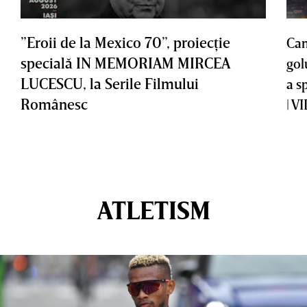
”Eroii de la Mexico 70”, proiecţie
Cam
specială IN MEMORIAM MIRCEA
gol
LUCESCU, la Serile Filmului
a s
Românesc
| V
ATLETISM