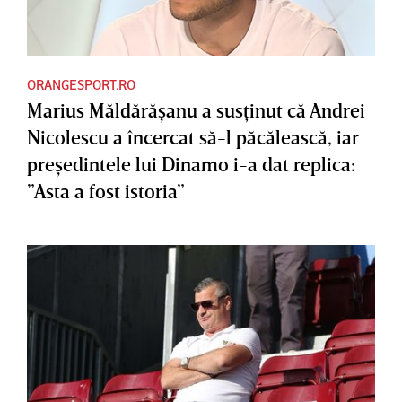
ORANGESPORT.RO
Marius Măldărăşanu a susţinut că Andrei
Nicolescu a încercat să-l păcălească, iar
preşedintele lui Dinamo i-a dat replica:
”Asta a fost istoria”