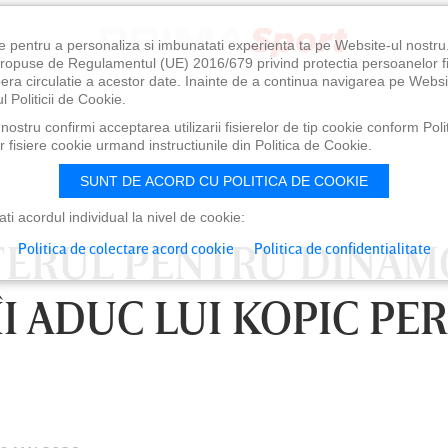
e pentru a personaliza si imbunatati experienta ta pe Website-ul nostr
i propuse de Regulamentul (UE) 2016/679 privind protectia persoanelor f
ibera circulatie a acestor date. Inainte de a continua navigarea pe Websi
l Politicii de Cookie.
ostru confirmi acceptarea utilizarii fisierelor de tip cookie conform Polit
 fisiere cookie urmand instructiunile din Politica de Cookie.
SUNT DE ACORD CU POLITICA DE COOKIE
i acordul individual la nivel de cookie:
SFERUL PENTRU DINAM
Politica de colectare acord cookie
Politica de confidentialitate
 ÎI ADUC LUI KOPIC PE
LUNI 10 AUG, 18:30
LU