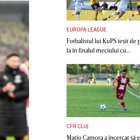
EUROPA LEAGUE
Fotbalistul lui KuPS ieşit de 
la în finalul meciului cu...
CFR CLUJ
Mario Camora a încercat să e