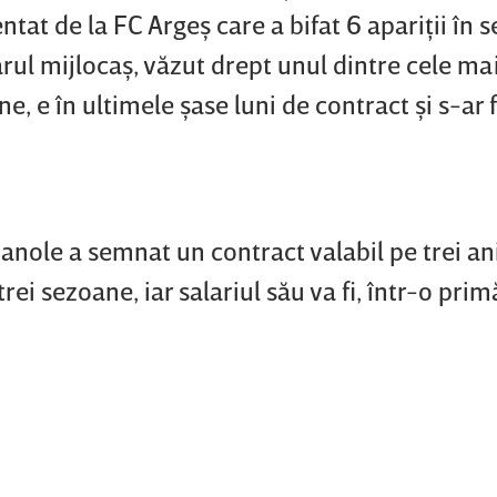
ntat de la FC Argeş care a bifat 6 apariţii în 
ul mijlocaş, văzut drept unul dintre cele ma
, e în ultimele şase luni de contract şi s-ar f
nole a semnat un contract valabil pe trei ani
ei sezoane, iar salariul său va fi, într-o prim