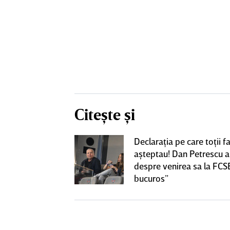
Citește și
„victimă” a
Declaraţia pe care toţii fa
e sezon al
aşteptau! Dan Petrescu a
va! Clubul a
despre venirea sa la FCS
l: „Mulţumim”
bucuros”