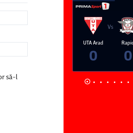
Vs
Vs
epsi OSK Sf
FCSB
UTA Arad
Rapid
Gheorghe
0
0
r să-l