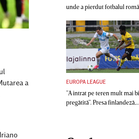
unde a pierdut fotbalul român
ul
 Mutarea a
EUROPA LEAGUE
”A intrat pe teren mult mai b
t
pregătită”. Presa finlandeză,..
driano