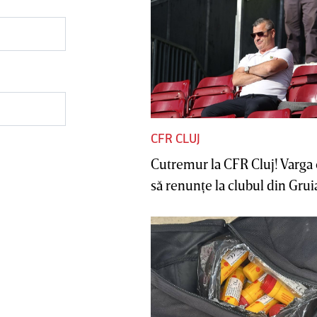
CFR CLUJ
Cutremur la CFR Cluj! Varga 
să renunţe la clubul din Gruia 