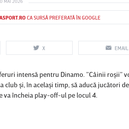
0 MAI 2026
ASPORT.RO
CA SURSĂ PREFERATĂ ÎN GOOGLE
Vs
FC Botoşani
Corvinul
S
Hunedoara
X
EMAIL
eruri intensă pentru Dinamo. ”Câinii roşii” vo
club şi, în acelaşi timp, să aducă jucători de
 va încheia play-off-ul pe locul 4.