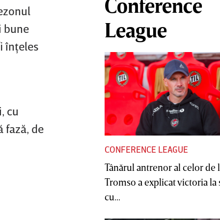
Conference
sezonul
League
i bune
i înţeles
, cu
ă fază, de
CONFERENCE LEAGUE
Tânărul antrenor al celor de 
Tromso a explicat victoria la
cu...