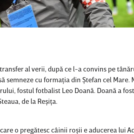
ransfer al verii, după ce l-a convins pe tânăr
 să semneze cu formaţia din Ştefan cel Mare.
rului, fostul fotbalist Leo Doană. Doană a fos
teaua, de la Reşiţa.
are o pregătesc câinii roşii e aducerea lui A