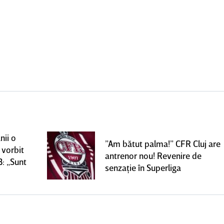
nii o
”Am bătut palma!” CFR Cluj are
 vorbit
antrenor nou! Revenire de
B: „Sunt
senzaţie în Superliga