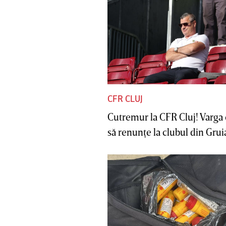
CFR CLUJ
Cutremur la CFR Cluj! Varga 
să renunţe la clubul din Gruia 