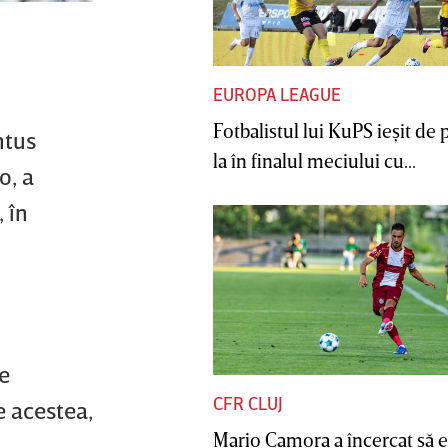
EUROPA LEAGUE
Fotbalistul lui KuPS ieşit de 
ntus
la în finalul meciului cu...
o, a
 în
de
CFR CLUJ
e acestea,
Mario Camora a încercat să e