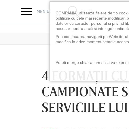
CAUTĂ
MENIU
COMPANIA utilizeaza fisiere de tip cooki
politicile cu cele mai recente modificar
datelor cu caracter personal si privind l
necesar pentru a citi si intelege continutu
Prin continuarea navigarii pe Website-ul n
modifica in orice moment setarile acestor
Puteti merge chiar acum si sa va exprimat
4 FORMAŢII CU
CAMPIONATE S
SERVICIILE LU
LUNI 10 AUG, 18:30
LUNI 10 AUG, 21:3