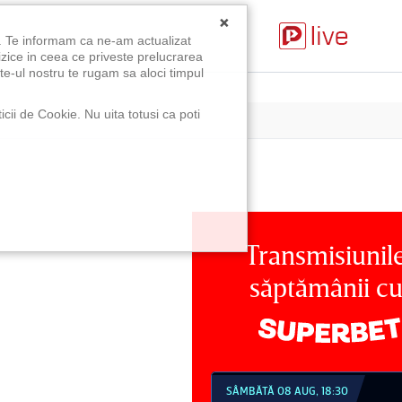
×
u. Te informam ca ne-am actualizat
izice in ceea ce priveste prelucrarea
te-ul nostru te rugam sa aloci timpul
icii de Cookie. Nu uita totusi ca poti
Transmisiunil
săptămânii c
MBĂTĂ 08 AUG, 18:30
SÂMBĂTĂ 08 AUG, 21:30