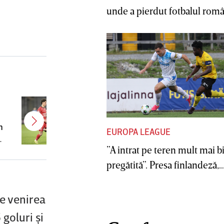
unde a pierdut fotbalul român
Kevin Ciubotaru şi-a găsit echipă
m
şi a fost prezentat oficial
EUROPA LEAGUE
”A intrat pe teren mult mai b
pregătită”. Presa finlandeză,..
te venirea
goluri şi