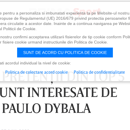
e pentru a personaliza si imbunatati experienta ta pe Website-ul nostr
i propuse de Regulamentul (UE) 2016/679 privind protectia persoanelor f
ibera circulatie a acestor date. Inainte de a continua navigarea pe Websi
l Politicii de Cookie.
ostru confirmi acceptarea utilizarii fisierelor de tip cookie conform Polit
 fisiere cookie urmand instructiunile din Politica de Cookie.
SUNT DE ACORD CU POLITICA DE COOKIE
i acordul individual la nivel de cookie:
 PRETENŢII DIN TOP 5
Politica de colectare acord cookie
Politica de confidentialitate
UNT INTERESATE DE
I PAULO DYBALA
0
VINERI 07 AUG, 21:00
SÂ