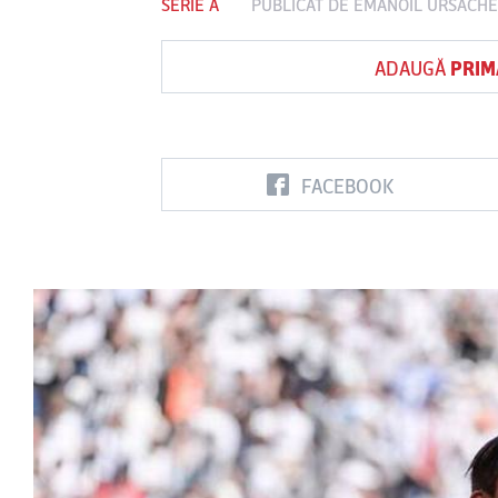
SERIE A
PUBLICAT DE
EMANOIL URSACHE
ADAUGĂ
PRIM
Vs
FC Botoşani
Corvinul
Sepsi OSK S
Hunedoara
Gheorghe
FACEBOOK