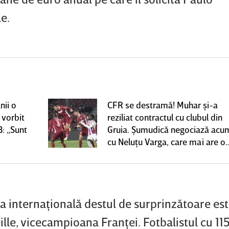
e.
nii o
CFR se destramă! Muhar şi-a
 vorbit
reziliat contractul cu clubul din
B: „Sunt
Gruia. Şumudică negociază acu
cu Neluţu Varga, care mai are o
variantă pentru banca tehnică |
EXCLUSIV
sa internaţională destul de surprinzătoare es
le, vicecampioana Franţei. Fotbalistul cu 115 