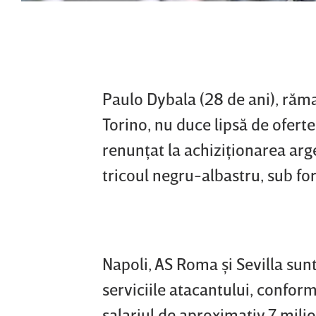
Paulo Dybala (28 de ani), răma
Torino, nu duce lipsă de oferte
renunţat la achiziţionarea ar
tricoul negru-albastru, sub f
Napoli, AS Roma şi Sevilla sunt
serviciile atacantului, conform 
salariul de aproximativ 7 milio