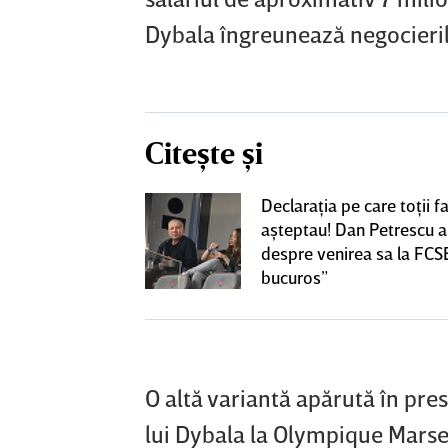
Dybala îngreunează negocieril
Citește și
luată prin
Declaraţia pe care toţii fa
ez de noapte!
aşteptau! Dan Petrescu a
pool au ajuns la
despre venirea sa la FCS
imeni nu se
bucuros”
O altă variantă apărută în pre
lui Dybala la Olympique Marseil