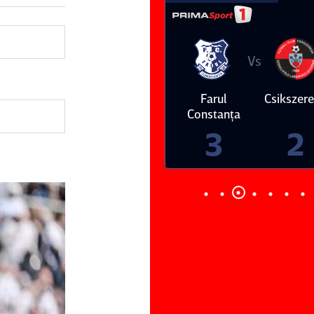
Vs
Vs
Farul
Csikszereda
Dinamo
FC Volunt
Constanţa
3
2