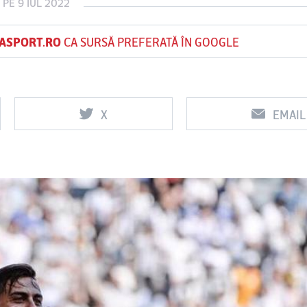
PE 9 IUL 2022
ASPORT.RO
CA SURSĂ PREFERATĂ ÎN GOOGLE
Vs
Vs
f
FCSB
UTA Arad
Rapid
X
EMAIL
0
0