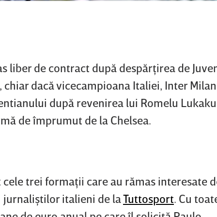
s liber de contract după despărţirea de Juve
, chiar dacă vicecampioana Italiei, Inter Milan
gentianului după revenirea lui Romelu Lukaku,
ormă de împrumut de la Chelsea.
 cele trei formaţii care au rămas interesate 
jurnaliştilor italieni de la
Tuttosport
. Cu toat
ane de euro anual pe care îl solicită Paulo