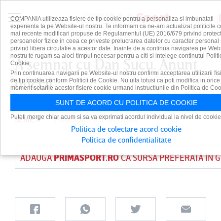
COMPANIA utilizeaza fisiere de tip cookie pentru a personaliza si imbunatati
experienta ta pe Website-ul nostru. Te informam ca ne-am actualizat politicile c
mai recente modificari propuse de Regulamentul (UE) 2016/679 privind protect
persoanelor fizice in ceea ce priveste prelucrarea datelor cu caracter personal 
privind libera circulatie a acestor date. Inainte de a continua navigarea pe Web
nostru te rugam sa aloci timpul necesar pentru a citi si intelege continutul Politi
A semnat cu Dan Şucu. Anunţ
Cookie.
Prin continuarea navigarii pe Website-ul nostru confirmi acceptarea utilizarii fis
oficial
de tip cookie conform Politicii de Cookie. Nu uita totusi ca poti modifica in orice
moment setarile acestor fisiere cookie urmand instructiunile din Politica de Coo
SUNT DE ACORD CU POLITICA DE COOKIE
Puteti merge chiar acum si sa va exprimati acordul individual la nivel de cookie
SERIE A
PUBLICAT PE 4 IUL 2026
Politica de colectare acord cookie
Politica de confidentialitate
ADAUGĂ
PRIMASPORT.RO
CA SURSĂ PREFERATĂ ÎN 