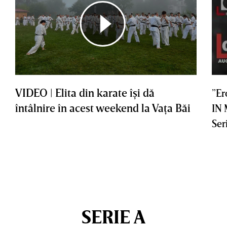
VIDEO | Elita din karate îşi dă
”Er
întâlnire în acest weekend la Vaţa Băi
IN
Ser
SERIE A