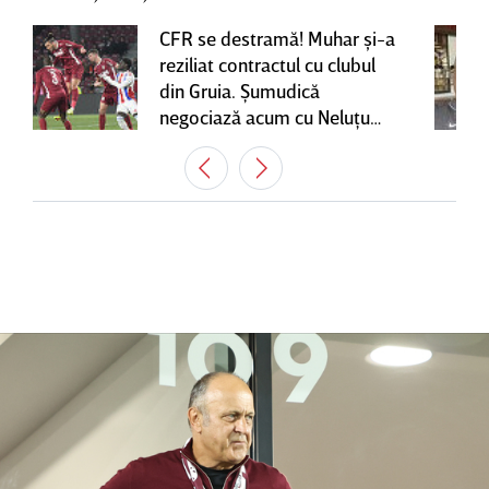
CFR se destramă! Muhar şi-a
reziliat contractul cu clubul
din Gruia. Şumudică
negociază acum cu Neluţu
Varga, care mai are o
variantă pentru banca tehnică
| EXCLUSIV