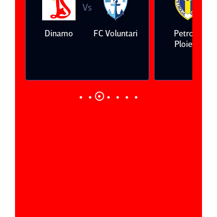
Vs
V
eda
Dinamo
FC Voluntari
Petrolul
Ploieşti