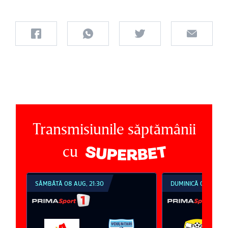
Transmisiunile săptămânii
cu
SÂMBĂTĂ 08 AUG, 21:30
DUMINICĂ 09 AUG, 1