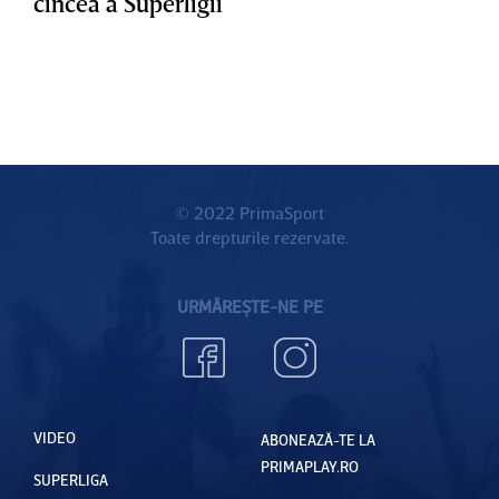
cincea a Superligii
© 2022 PrimaSport
Toate drepturile rezervate.
URMĂREȘTE-NE PE
VIDEO
ABONEAZĂ-TE LA
PRIMAPLAY.RO
SUPERLIGA