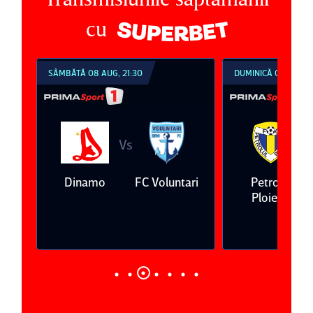
cu
SÂMBĂTĂ 08 AUG, 21:30
DUMINICĂ 09 AUG, 1
Vs
V
eda
Dinamo
FC Voluntari
Petrolul
Ploieşti