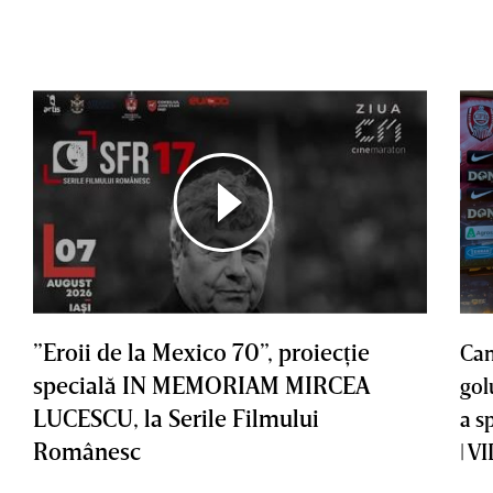
”Eroii de la Mexico 70”, proiecţie
Cam
specială IN MEMORIAM MIRCEA
gol
LUCESCU, la Serile Filmului
a s
Românesc
| V