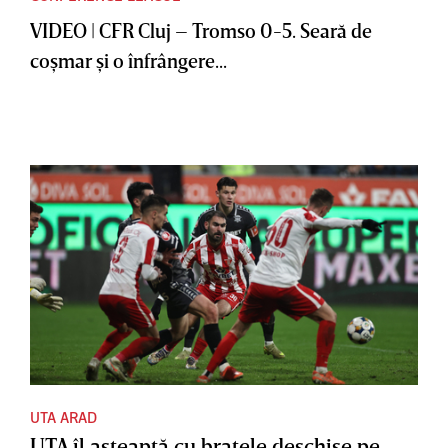
VIDEO | CFR Cluj – Tromso 0-5. Seară de
coşmar şi o înfrângere...
UTA ARAD
UTA îl aşteaptă cu braţele deschise pe