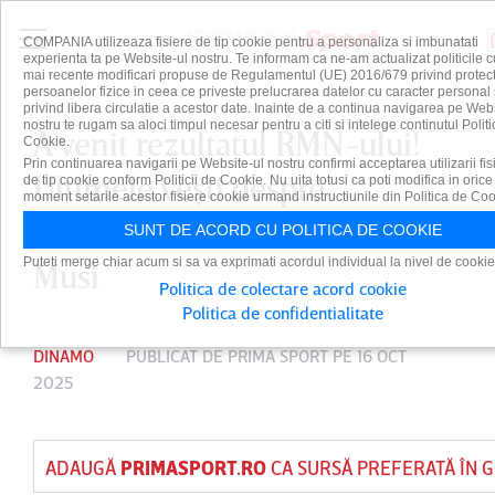
COMPANIA utilizeaza fisiere de tip cookie pentru a personaliza si imbunatati
experienta ta pe Website-ul nostru. Te informam ca ne-am actualizat politicile c
mai recente modificari propuse de Regulamentul (UE) 2016/679 privind protect
persoanelor fizice in ceea ce priveste prelucrarea datelor cu caracter personal 
privind libera circulatie a acestor date. Inainte de a continua navigarea pe Web
nostru te rugam sa aloci timpul necesar pentru a citi si intelege continutul Politi
A venit rezultatul RMN-ului!
Cookie.
Prin continuarea navigarii pe Website-ul nostru confirmi acceptarea utilizarii fis
Ultimele veşti despre
de tip cookie conform Politicii de Cookie. Nu uita totusi ca poti modifica in orice
moment setarile acestor fisiere cookie urmand instructiunile din Politica de Coo
accidentarea lui Alexandru
SUNT DE ACORD CU POLITICA DE COOKIE
Puteti merge chiar acum si sa va exprimati acordul individual la nivel de cookie
Musi
Politica de colectare acord cookie
Politica de confidentialitate
DINAMO
PUBLICAT DE
PRIMA SPORT
PE 16 OCT
2025
ADAUGĂ
PRIMASPORT.RO
CA SURSĂ PREFERATĂ ÎN 