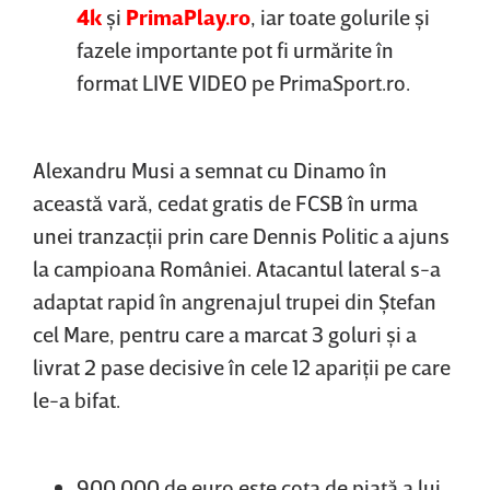
4k
şi
PrimaPlay.ro
, iar toate golurile şi
fazele importante pot fi urmărite în
format LIVE VIDEO pe PrimaSport.ro.
Alexandru Musi a semnat cu Dinamo în
această vară, cedat gratis de FCSB în urma
unei tranzacţii prin care Dennis Politic a ajuns
la campioana României. Atacantul lateral s-a
adaptat rapid în angrenajul trupei din Ştefan
cel Mare, pentru care a marcat 3 goluri şi a
livrat 2 pase decisive în cele 12 apariţii pe care
le-a bifat.
900.000 de euro este cota de piaţă a lui