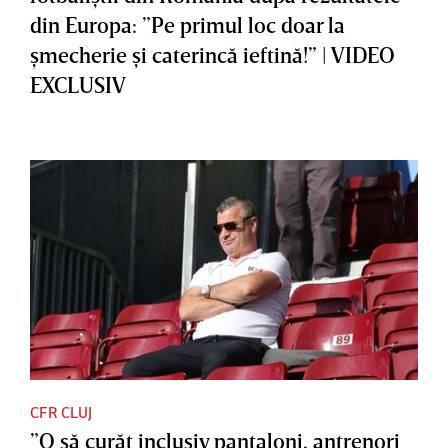
din Europa: ”Pe primul loc doar la
şmecherie şi caterincă ieftină!” | VIDEO
EXCLUSIV
CFR CLUJ
”O să curăţ inclusiv pantaloni, antrenori