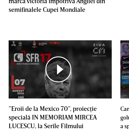
marca victoria împotriva Angliei din
semifinalele Cupei Mondiale
”Eroii de la Mexico 70”, proiecţie
Cam
specială IN MEMORIAM MIRCEA
gol
LUCESCU, la Serile Filmului
a s