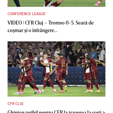
CONFERENCE LEAGUE
VIDEO | CFR Cluj – Tromso 0-5. Seară de
coşmar şi o înfrângere...
CFR CLUJ
Ghinion teribil pentru CFR la tragerea la sorţi a