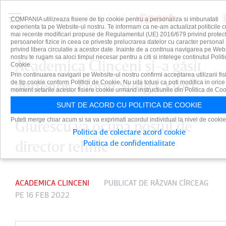
COMPANIA utilizeaza fisiere de tip cookie pentru a personaliza si imbunatati
experienta ta pe Website-ul nostru. Te informam ca ne-am actualizat politicile c
mai recente modificari propuse de Regulamentul (UE) 2016/679 privind protect
persoanelor fizice in ceea ce priveste prelucrarea datelor cu caracter personal 
privind libera circulatie a acestor date. Inainte de a continua navigarea pe Web
nostru te rugam sa aloci timpul necesar pentru a citi si intelege continutul Politi
Academica Clinceni şi-a găsit
Cookie.
Prin continuarea navigarii pe Website-ul nostru confirmi acceptarea utilizarii fis
antrenor: Florin Stîngă a fost
de tip cookie conform Politicii de Cookie. Nu uita totusi ca poti modifica in orice
moment setarile acestor fisiere cookie urmand instructiunile din Politica de Coo
anunţat oficial! Constantin
SUNT DE ACORD CU POLITICA DE COOKIE
Puteti merge chiar acum si sa va exprimati acordul individual la nivel de cookie
Giurescu va ocupa postul de
Politica de colectare acord cookie
director tehnic
Politica de confidentialitate
ACADEMICA CLINCENI
PUBLICAT DE
RĂZVAN CÎRCEAG
PE 16 FEB 2022