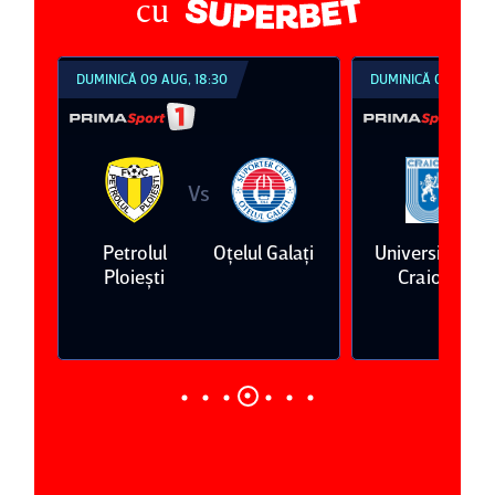
cu
DUMINICĂ 09 AUG, 18:30
DUMINICĂ 09 AUG, 2
Vs
V
ari
Petrolul
Oţelul Galaţi
Universitatea
Ploieşti
Craiova