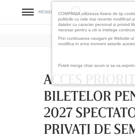
CAUTĂ
MENIU
COMPANIA utilizeaza fisiere de tip cooki
politicile cu cele mai recente modificar
datelor cu caracter personal si privind l
necesar pentru a citi si intelege continutu
Prin continuarea navigarii pe Website-ul n
modifica in orice moment setarile acestor
Puteti merge chiar acum si sa va exprimat
ACCES PRIORI
BILETELOR P
2027 SPECTAT
PRIVAŢI DE SE
LUNI 10 AUG, 18:30
LUNI 10 AUG, 21:3