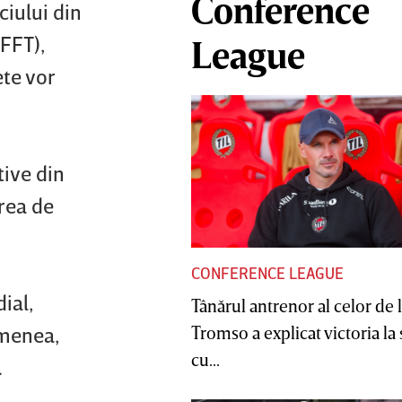
Conference
ciului din
(FFT),
League
ete vor
tive din
area de
CONFERENCE LEAGUE
ial,
Tânărul antrenor al celor de 
emenea,
Tromso a explicat victoria la
cu...
.