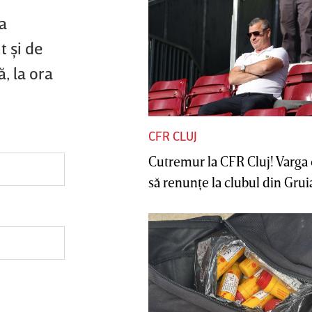
a
t şi de
, la ora
CFR CLUJ
Cutremur la CFR Cluj! Varga 
să renunţe la clubul din Gruia 