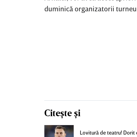
duminică organizatorii turneul
Citește și
eacţie după ce
Lovitură de teatru! Dorit