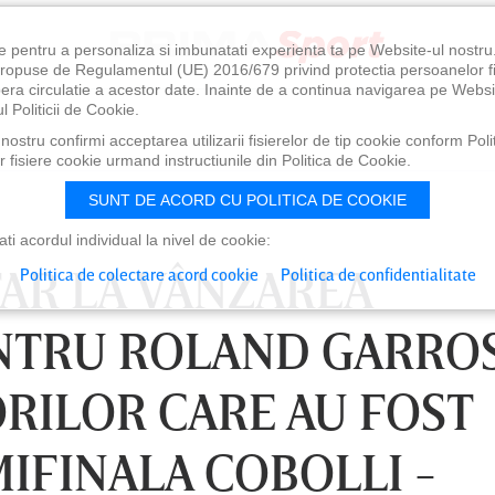
e pentru a personaliza si imbunatati experienta ta pe Website-ul nostr
i propuse de Regulamentul (UE) 2016/679 privind protectia persoanelor f
ibera circulatie a acestor date. Inainte de a continua navigarea pe Websi
l Politicii de Cookie.
ostru confirmi acceptarea utilizarii fisierelor de tip cookie conform Polit
 fisiere cookie urmand instructiunile din Politica de Cookie.
SUNT DE ACORD CU POLITICA DE COOKIE
i acordul individual la nivel de cookie:
TAR LA VÂNZAREA
Politica de colectare acord cookie
Politica de confidentialitate
ENTRU ROLAND GARRO
ORILOR CARE AU FOST
MIFINALA COBOLLI -
0
VINERI 07 AUG, 21:00
SÂ