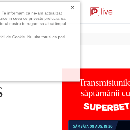
×
u. Te informam ca ne-am actualizat
izice in ceea ce priveste prelucrarea
te-ul nostru te rugam sa aloci timpul
icii de Cookie. Nu uita totusi ca poti
Transmisiunil
S
săptămânii c
MBĂTĂ 08 AUG, 18:30
SÂMBĂTĂ 08 AUG, 21:30