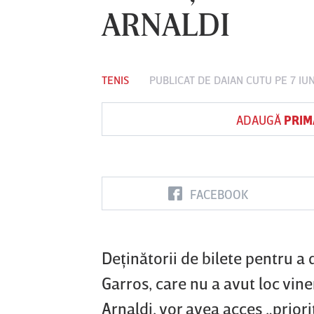
ARNALDI
Vs
TENIS
PUBLICAT DE
DAIAN CUTU
PE 7 IU
FC Botoşani
Corvinul
Sepsi OSK S
Hunedoara
Gheorghe
ADAUGĂ
PRIM
FACEBOOK
Deţinătorii de bilete pentru a
Garros, care nu a avut loc vin
Arnaldi, vor avea acces „priori