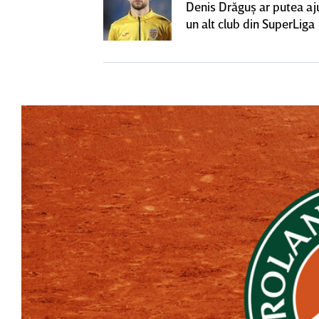
ă revină la CFR
Denis Drăguş ar putea aj
un alt club din SuperLiga