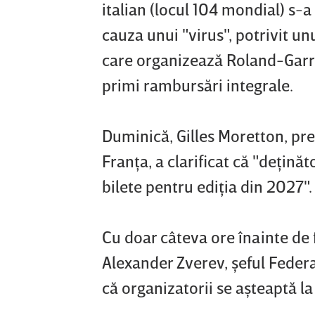
italian (locul 104 mondial) s-
cauza unui "virus", potrivit un
care organizează Roland-Garros
primi rambursări integrale.
Duminică, Gilles Moretton, pre
Franţa, a clarificat că "deţinăt
bilete pentru ediţia din 2027".
Cu doar câteva ore înainte de 
Alexander Zverev, şeful Federa
că organizatorii se aşteaptă l