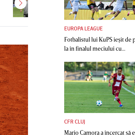
CFR Cluj! Alţi 3 jucători sunt OUT
EUROPA LEAGUE
Fotbalistul lui KuPS ieşit de 
la în finalul meciului cu...
CFR CLUJ
Mario Camora a încercat să e