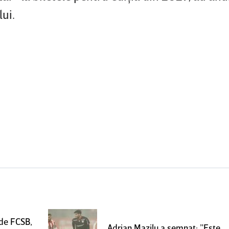
ui.
 de FCSB,
Adrian Mazilu a semnat: ”Este