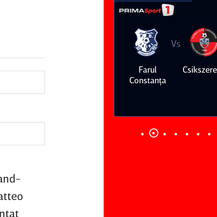
Vs
Vs
Farul
Csikszereda
Dinamo
FC Volunt
Constanţa
land-
atteo
unţat