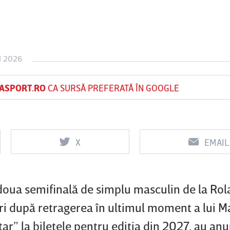
Vs
Vs
N 2026
f
FCSB
UTA Arad
Rapid
ASPORT.RO
CA SURSĂ PREFERATĂ ÎN GOOGLE
X
EMAIL
 doua semifinală de simplu masculin de la Ro
eri după retragerea în ultimul moment a lui M
tar” la biletele pentru ediţia din 2027, au an