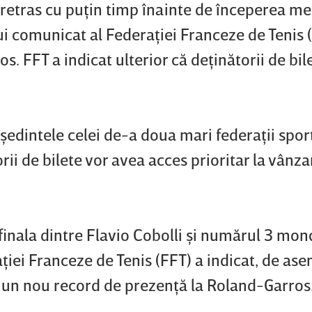
a retras cu puţin timp înainte de începerea me
ui comunicat al Federaţiei Franceze de Tenis 
. FFT a indicat ulterior că deţinătorii de bil
şedintele celei de-a doua mari federaţii spor
orii de bilete vor avea acces prioritar la vânz
finala dintre Flavio Cobolli şi numărul 3 mond
ţiei Franceze de Tenis (FFT) a indicat, de as
a un nou record de prezenţă la Roland-Garros