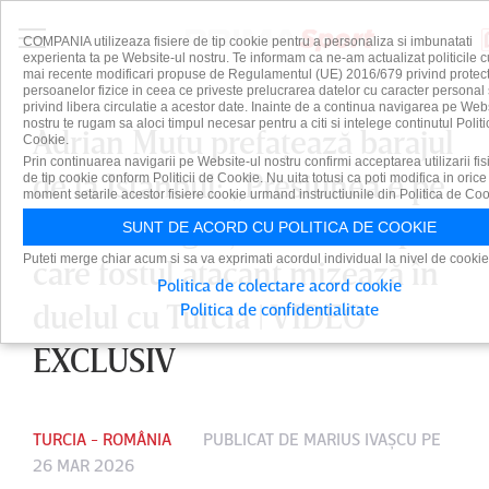
COMPANIA utilizeaza fisiere de tip cookie pentru a personaliza si imbunatati
experienta ta pe Website-ul nostru. Te informam ca ne-am actualizat politicile c
mai recente modificari propuse de Regulamentul (UE) 2016/679 privind protect
persoanelor fizice in ceea ce priveste prelucrarea datelor cu caracter personal 
privind libera circulatie a acestor date. Inainte de a continua navigarea pe Web
nostru te rugam sa aloci timpul necesar pentru a citi si intelege continutul Politi
Adrian Mutu prefaţează barajul
Cookie.
Prin continuarea navigarii pe Website-ul nostru confirmi acceptarea utilizarii fis
de la Istanbul: „Presiunea e pe
de tip cookie conform Politicii de Cookie. Nu uita totusi ca poti modifica in orice
moment setarile acestor fisiere cookie urmand instructiunile din Politica de Coo
Turcia, vor greşi”! Jucătorii pe
SUNT DE ACORD CU POLITICA DE COOKIE
Puteti merge chiar acum si sa va exprimati acordul individual la nivel de cookie
care fostul atacant mizează în
Politica de colectare acord cookie
duelul cu Turcia | VIDEO
Politica de confidentialitate
EXCLUSIV
TURCIA - ROMÂNIA
PUBLICAT DE
MARIUS IVAŞCU
PE
26 MAR 2026