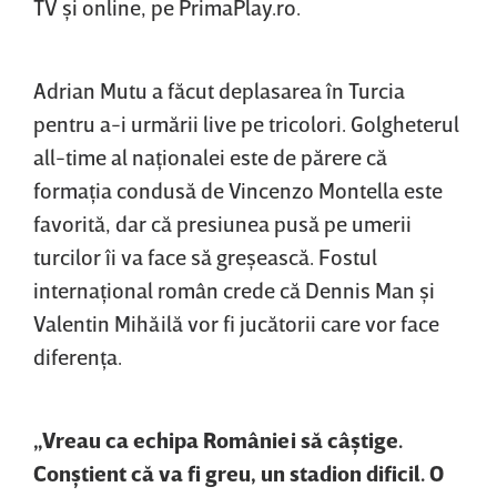
TV şi online, pe PrimaPlay.ro.
Adrian Mutu a făcut deplasarea în Turcia
pentru a-i urmării live pe tricolori. Golgheterul
all-time al naţionalei este de părere că
formaţia condusă de Vincenzo Montella este
favorită, dar că presiunea pusă pe umerii
turcilor îi va face să greşească. Fostul
internaţional român crede că Dennis Man şi
Valentin Mihăilă vor fi jucătorii care vor face
diferenţa.
„Vreau ca echipa României să câştige.
Conştient că va fi greu, un stadion dificil. O