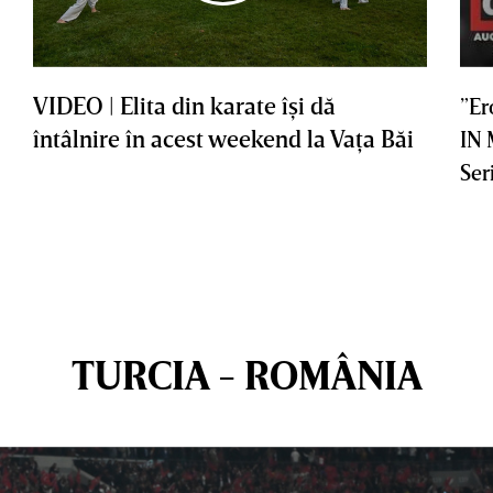
VIDEO | Elita din karate îşi dă
”Er
întâlnire în acest weekend la Vaţa Băi
IN
Ser
TURCIA - ROMÂNIA