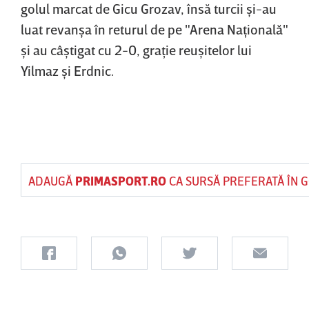
golul marcat de Gicu Grozav, însă turcii şi-au
luat revanşa în returul de pe "Arena Naţională"
şi au câştigat cu 2-0, graţie reuşitelor lui
Yilmaz şi Erdnic.
ADAUGĂ
PRIMASPORT.RO
CA SURSĂ PREFERATĂ ÎN 