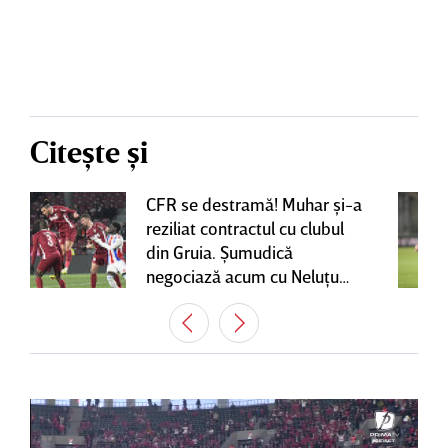
Citește și
CFR se destramă! Muhar şi-a
reziliat contractul cu clubul
din Gruia. Şumudică
negociază acum cu Neluţu
Varga, care mai are o
variantă pentru banca tehnică
| EXCLUSIV