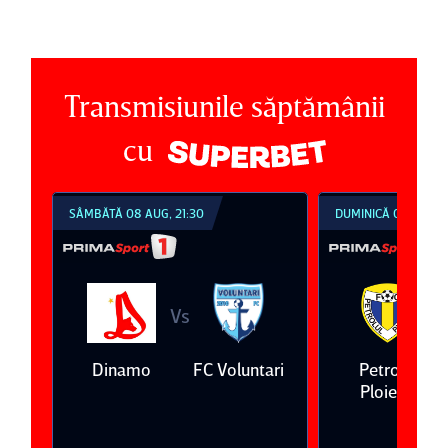
Transmisiunile săptămânii
cu
DUMINICĂ 09 AUG, 18:30
DUMINICĂ 09 AUG, 2
Vs
V
ari
Petrolul
Oţelul Galaţi
Universitatea
Ploieşti
Craiova