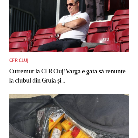
CFR CLUJ
Cutremur la CFR Cluj! Varga e gata să renunţe
la clubul din Gruia şi...