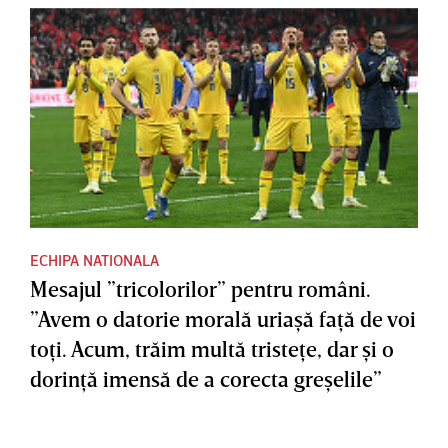
ECHIPA NATIONALA
Mesajul ”tricolorilor” pentru români.
”Avem o datorie morală uriaşă faţă de voi
toţi. Acum, trăim multă tristeţe, dar şi o
dorinţă imensă de a corecta greşelile”