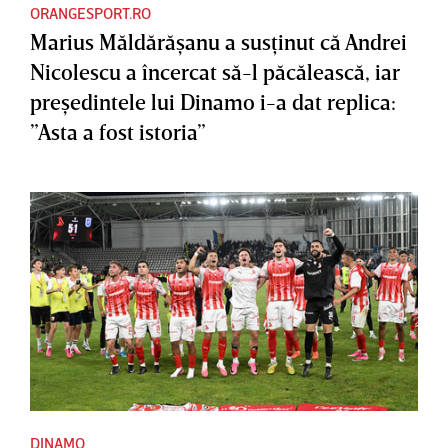
ORANGESPORT.RO
Marius Măldărăşanu a susţinut că Andrei
Nicolescu a încercat să-l păcălească, iar
preşedintele lui Dinamo i-a dat replica:
”Asta a fost istoria”
DINAMO