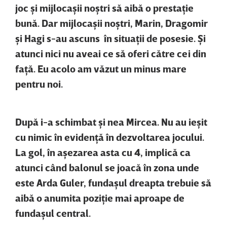
joc şi mijlocaşii noştri să aibă o prestaţie
bună. Dar mijlocaşii noştri, Marin, Dragomir
şi Hagi s-au ascuns în situaţii de posesie. Şi
atunci nici nu aveai ce să oferi către cei din
faţă. Eu acolo am văzut un minus mare
pentru noi.
După i-a schimbat şi nea Mircea. Nu au ieşit
cu nimic în evidenţă în dezvoltarea jocului.
La gol, în aşezarea asta cu 4, implică ca
atunci când balonul se joacă în zona unde
este Arda Guler, fundaşul dreapta trebuie să
aibă o anumita poziţie mai aproape de
fundaşul central.