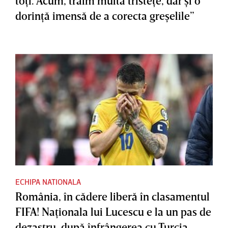
toţi. Acum, trăim multă tristeţe, dar şi o
dorinţă imensă de a corecta greşelile”
ECHIPA NATIONALA
România, în cădere liberă în clasamentul
FIFA! Naţionala lui Lucescu e la un pas de
dezastru, după înfrângerea cu Turcia