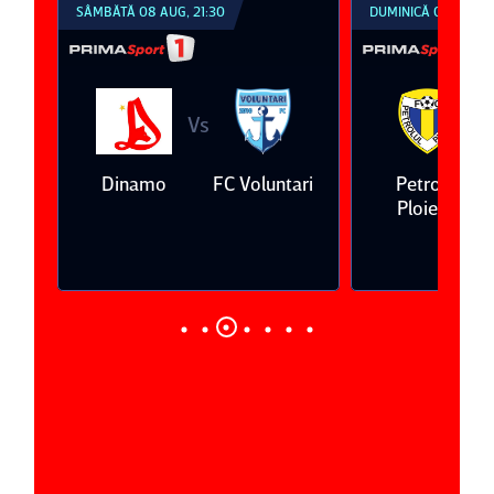
SÂMBĂTĂ 08 AUG, 21:30
DUMINICĂ 09 AUG, 1
Vs
V
da
Dinamo
FC Voluntari
Petrolul
Ploieşti