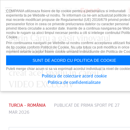
COMPANIA utilizeaza fisiere de tip cookie pentru a personaliza si imbunatati
experienta ta pe Website-ul nostru. Te informam ca ne-am actualizat politicile c
mai recente modificari propuse de Regulamentul (UE) 2016/679 privind protect
persoanelor fizice in ceea ce priveste prelucrarea datelor cu caracter personal 
privind libera circulatie a acestor date. Inainte de a continua navigarea pe Web
nostru te rugam sa aloci timpul necesar pentru a citi si intelege continutul Politi
Sorin Cârţu a găsit vinovatul
Cookie.
Prin continuarea navigarii pe Website-ul nostru confirmi acceptarea utilizarii fis
pentru golul încasat de
de tip cookie conform Politicii de Cookie. Nu uita totusi ca poti modifica in orice
moment setarile acestor fisiere cookie urmand instructiunile din Politica de Coo
România: "Niciodată nu s-ar fi
SUNT DE ACORD CU POLITICA DE COOKIE
Puteti merge chiar acum si sa va exprimati acordul individual la nivel de cookie
creat acel spaţiu în careu"|
Politica de colectare acord cookie
VIDEO EXCLUSIV
Politica de confidentialitate
TURCIA - ROMÂNIA
PUBLICAT DE
PRIMA SPORT
PE 27
MAR 2026