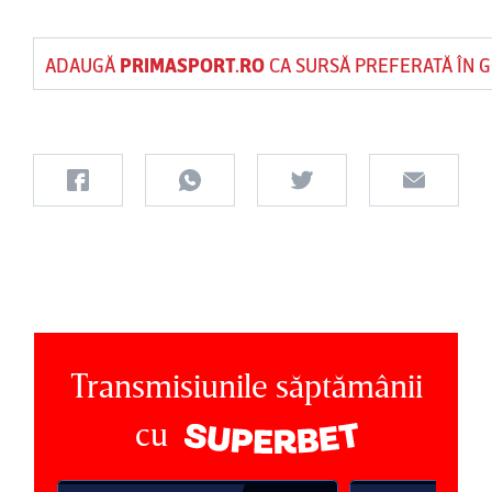
ADAUGĂ
PRIMASPORT.RO
CA SURSĂ PREFERATĂ ÎN 
Transmisiunile săptămânii
cu