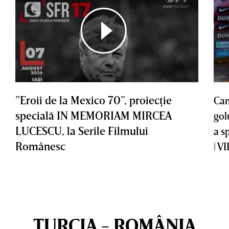
”Eroii de la Mexico 70”, proiecţie
Cam
specială IN MEMORIAM MIRCEA
gol
LUCESCU, la Serile Filmului
a s
Românesc
| V
TURCIA - ROMÂNIA