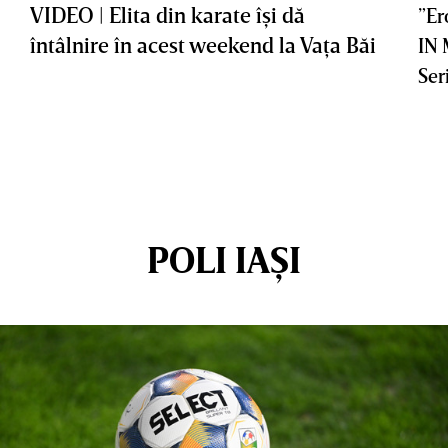
VIDEO | Elita din karate îşi dă
”Er
întâlnire în acest weekend la Vaţa Băi
IN
Ser
POLI IAȘI