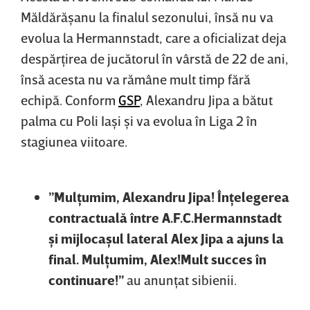
Măldărăşanu la finalul sezonului, însă nu va
evolua la Hermannstadt, care a oficializat deja
despărţirea de jucătorul în vârstă de 22 de ani,
însă acesta nu va rămâne mult timp fără
echipă. Conform
GSP
, Alexandru Jipa a bătut
palma cu Poli Iaşi şi va evolua în Liga 2 în
stagiunea viitoare.
”Mulţumim, Alexandru Jipa! Înţelegerea
contractuală între A.F.C.Hermannstadt
şi mijlocaşul lateral Alex Jipa a ajuns la
final. Mulţumim, Alex!Mult succes în
continuare!”
au anunţat sibienii.