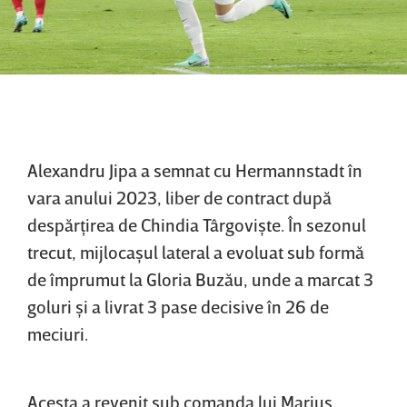
Alexandru Jipa a semnat cu Hermannstadt în
vara anului 2023, liber de contract după
despărţirea de Chindia Târgovişte. În sezonul
trecut, mijlocaşul lateral a evoluat sub formă
de împrumut la Gloria Buzău, unde a marcat 3
goluri şi a livrat 3 pase decisive în 26 de
meciuri.
Acesta a revenit sub comanda lui Marius