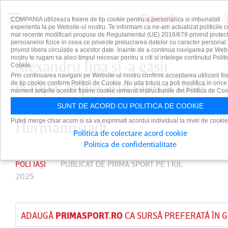
COMPANIA utilizeaza fisiere de tip cookie pentru a personaliza si imbunatati
experienta ta pe Website-ul nostru. Te informam ca ne-am actualizat politicile c
mai recente modificari propuse de Regulamentul (UE) 2016/679 privind protect
persoanelor fizice in ceea ce priveste prelucrarea datelor cu caracter personal 
privind libera circulatie a acestor date. Inainte de a continua navigarea pe Web
nostru te rugam sa aloci timpul necesar pentru a citi si intelege continutul Politi
Alexandru Jipa şi-a găsit
Cookie.
Prin continuarea navigarii pe Website-ul nostru confirmi acceptarea utilizarii fis
echipă! Mijlocaşul lateral doar
de tip cookie conform Politicii de Cookie. Nu uita totusi ca poti modifica in orice
moment setarile acestor fisiere cookie urmand instructiunile din Politica de Coo
ce s-a despărţit de
SUNT DE ACORD CU POLITICA DE COOKIE
Puteti merge chiar acum si sa va exprimati acordul individual la nivel de cookie
Hermannstadt
Politica de colectare acord cookie
Politica de confidentialitate
POLI IAȘI
PUBLICAT DE
PRIMA SPORT
PE 1 IUL
2025
ADAUGĂ
PRIMASPORT.RO
CA SURSĂ PREFERATĂ ÎN 