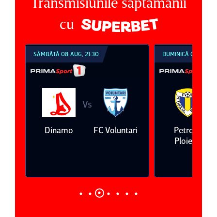
Transmisiunile săptămânii
cu
SÂMBĂTĂ 08 AUG, 21:30
DUMINICĂ 09 AUG, 1
Vs
V
eda
Dinamo
FC Voluntari
Petrolul
Ploieşti