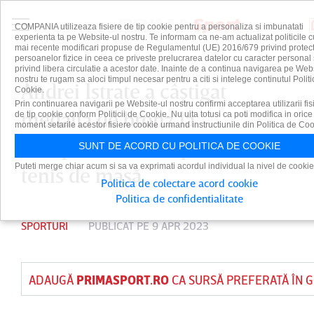
COMPANIA utilizeaza fisiere de tip cookie pentru a personaliza si imbunatati
experienta ta pe Website-ul nostru. Te informam ca ne-am actualizat politicile c
mai recente modificari propuse de Regulamentul (UE) 2016/679 privind protect
persoanelor fizice in ceea ce priveste prelucrarea datelor cu caracter personal 
privind libera circulatie a acestor date. Inainte de a continua navigarea pe Web
nostru te rugam sa aloci timpul necesar pentru a citi si intelege continutul Politi
Andrei Istrate a câştigat
Cookie.
Prin continuarea navigarii pe Website-ul nostru confirmi acceptarea utilizarii fis
medalia de bronz la
de tip cookie conform Politicii de Cookie. Nu uita totusi ca poti modifica in orice
moment setarile acestor fisiere cookie urmand instructiunile din Politica de Coo
Campionatul European U21 de
SUNT DE ACORD CU POLITICA DE COOKIE
Puteti merge chiar acum si sa va exprimati acordul individual la nivel de cookie
tenis de masă
Politica de colectare acord cookie
Politica de confidentialitate
SPORTURI
PUBLICAT PE 9 APR 2023
ADAUGĂ
PRIMASPORT.RO
CA SURSĂ PREFERATĂ ÎN 