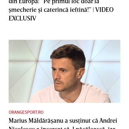
din Europa: ”Pe primul loc doar la
şmecherie şi caterincă ieftină!” | VIDEO
EXCLUSIV
ORANGESPORT.RO
Marius Măldărăşanu a susţinut că Andrei
Nicolescu a încercat să-l păcălească, iar