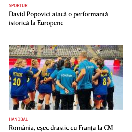
SPORTURI
David Popovici atacă o performanţă
istorică la Europene
HANDBAL
România, eşec drastic cu Franţa la CM