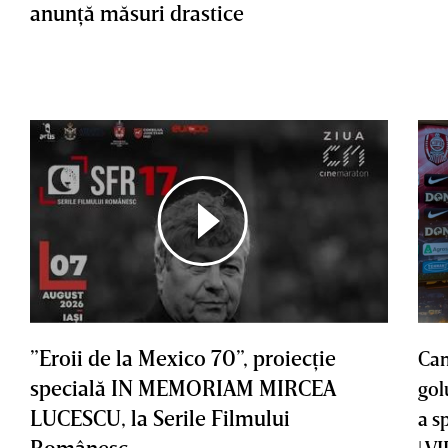
anunţă măsuri drastice
”Eroii de la Mexico 70”, proiecţie
Cam
specială IN MEMORIAM MIRCEA
gol
LUCESCU, la Serile Filmului
a s
Românesc
| V