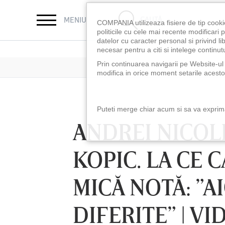
CAUTĂ
MENIU
COMPANIA utilizeaza fisiere de tip cooki
politicile cu cele mai recente modificar
datelor cu caracter personal si privind l
necesar pentru a citi si intelege continutu
Prin continuarea navigarii pe Website-ul n
modifica in orice moment setarile acestor
Puteti merge chiar acum si sa va exprimat
ANDREI NICOL
KOPIC. LA CE 
MICĂ NOTĂ: ”A
DIFERITE” | V
LUNI 10 AUG, 18:30
LUNI 10 AUG, 21:3