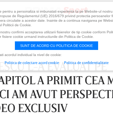
e pentru a personaliza si imbunatati experienta ta pe Website-ul nostr
i propuse de Regulamentul (UE) 2016/679 privind protectia persoanelor f
ibera circulatie a acestor date. Inainte de a continua navigarea pe Websi
l Politicii de Cookie.
ostru confirmi acceptarea utilizarii fisierelor de tip cookie conform Polit
 fisiere cookie urmand instructiunile din Politica de Cookie.
SUNT DE ACORD CU POLITICA DE COOKIE
i acordul individual la nivel de cookie:
ESCU L-A EVALUAT PE
Politica de colectare acord cookie
Politica de confidentialitate
CAPITOL A PRIMIT CEA 
ICI AM AVUT PERSPECT
IDEO EXCLUSIV
0
VINERI 07 AUG, 21:00
SÂ