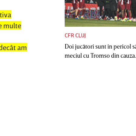
tiva
De multe
CFR CLUJ
Doi jucători sunt în pericol s
i decât am
meciul cu Tromso din cauza..