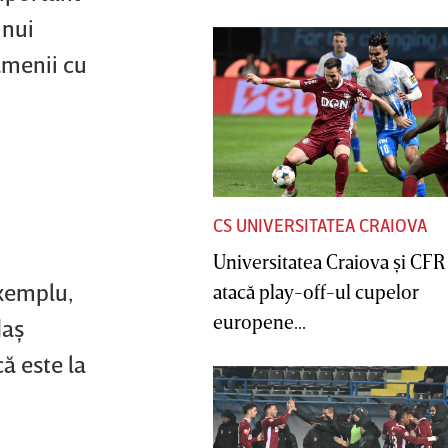
unui
amenii cu
CS UNIVERSITATEA CRAIOVA
Universitatea Craiova şi CFR
exemplu,
atacă play-off-ul cupelor
europene...
daş
că este la