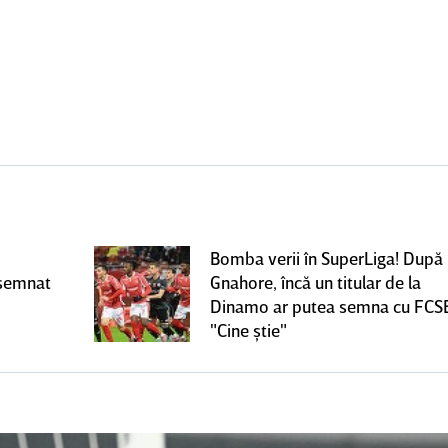
Bomba verii în SuperLiga! După
 semnat
Gnahore, încă un titular de la
Dinamo ar putea semna cu FCS
"Cine ştie"