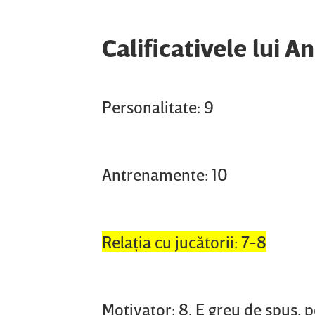
Calificativele lui A
Personalitate: 9
Antrenamente: 10
Relaţia cu jucătorii: 7-8
Motivator: 8. E greu de spus, p