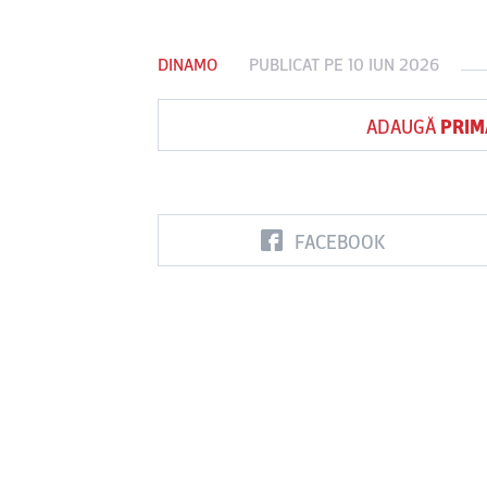
DINAMO
PUBLICAT PE 10 IUN 2026
Vs
ADAUGĂ
PRIM
FC Botoşani
Corvinul
Sepsi OSK S
Hunedoara
Gheorghe
FACEBOOK