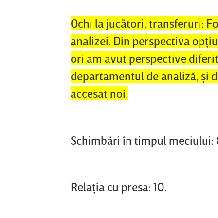
Ochi la jucători, transferuri: F
analizei. Din perspectiva opţi
ori am avut perspective diferit
departamentul de analiză, şi d
accesat noi.
Schimbări în timpul meciului:
Relaţia cu presa: 10.