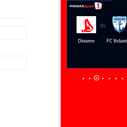
Vs
Vs
Farul
Csikszereda
Dinamo
FC Volunt
Constanţa