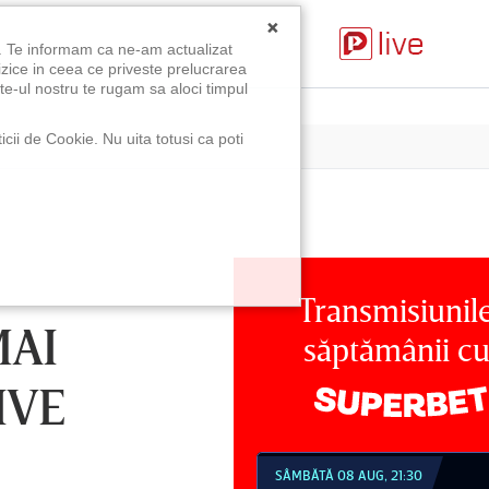
×
u. Te informam ca ne-am actualizat
izice in ceea ce priveste prelucrarea
te-ul nostru te rugam sa aloci timpul
icii de Cookie. Nu uita totusi ca poti
Transmisiunil
MAI
săptămânii c
IVE
MBĂTĂ 08 AUG, 18:30
SÂMBĂTĂ 08 AUG, 21:30