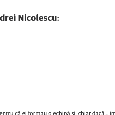
ndrei Nicolescu:
entru că ei formau o echipă şi, chiar dacă... 