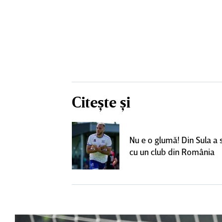
Citește și
un grup de
ci pentru a
Nu e o glumă! Din Sula a
SuperLiga: ”Nu
cu un club din România
teresant decât
ra actuală”