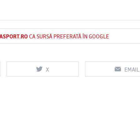
Vs
Vs
ASPORT.RO
CA SURSĂ PREFERATĂ ÎN GOOGLE
f
FCSB
UTA Arad
Rapid
X
EMAIL