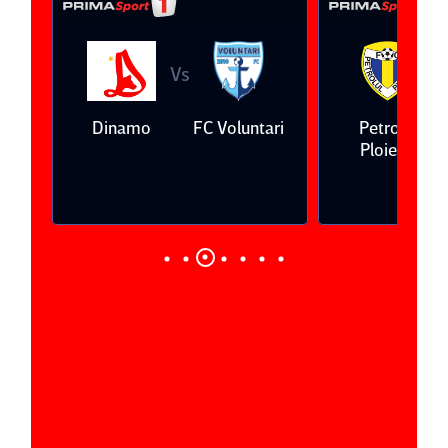
Vs
V
eda
Dinamo
FC Voluntari
Petrolul
Ploieşti