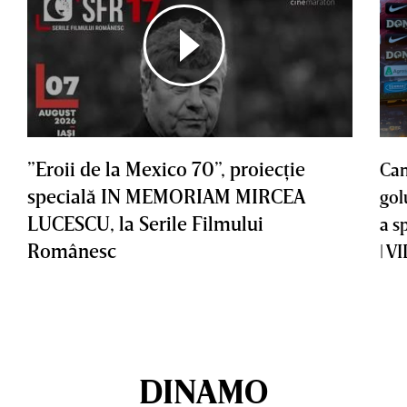
”Eroii de la Mexico 70”, proiecţie
Cam
specială IN MEMORIAM MIRCEA
gol
LUCESCU, la Serile Filmului
a s
Românesc
| V
DINAMO