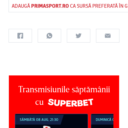
ADAUGĂ
PRIMASPORT.RO
CA SURSĂ PREFERATĂ ÎN 
Transmisiunile săptămânii
cu
SÂMBĂTĂ 08 AUG, 21:30
DUMINICĂ 09 AUG, 1