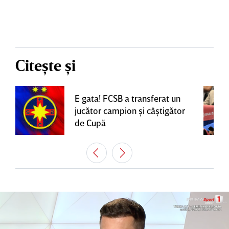
Citește și
E gata! FCSB a transferat un
jucător campion şi câştigător
de Cupă