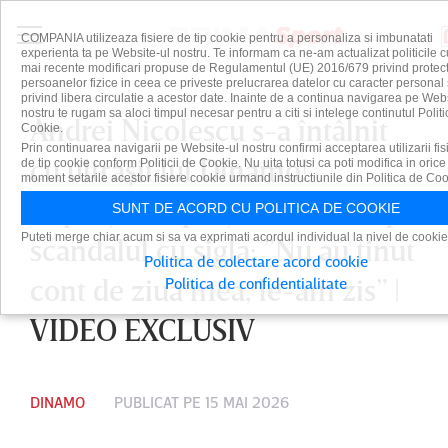
COMPANIA utilizeaza fisiere de tip cookie pentru a personaliza si imbunatati
experienta ta pe Website-ul nostru. Te informam ca ne-am actualizat politicile c
mai recente modificari propuse de Regulamentul (UE) 2016/679 privind protect
persoanelor fizice in ceea ce priveste prelucrarea datelor cu caracter personal 
privind libera circulatie a acestor date. Inainte de a continua navigarea pe Web
nostru te rugam sa aloci timpul necesar pentru a citi si intelege continutul Politi
Andrei Nicolescu s-a întâlnit
Cookie.
Prin continuarea navigarii pe Website-ul nostru confirmi acceptarea utilizarii fis
cu ultraşii lui Dinamo!
de tip cookie conform Politicii de Cookie. Nu uita totusi ca poti modifica in orice
moment setarile acestor fisiere cookie urmand instructiunile din Politica de Coo
Reproşurile preşedintelui după
SUNT DE ACORD CU POLITICA DE COOKIE
Puteti merge chiar acum si sa va exprimati acordul individual la nivel de cookie
scandalul cu sigla: ”Nu au ţinut
Politica de colectare acord cookie
cont de ziua mea, le-am zis” |
Politica de confidentialitate
VIDEO EXCLUSIV
DINAMO
PUBLICAT PE 15 MAI 2026