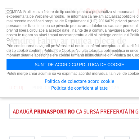
COMPANIA utilizeaza fisiere de tip cookie pentru a personaliza si imbunatati
experienta ta pe Website-ul nostru. Te informam ca ne-am actualizat politicile c
mai recente modificari propuse de Regulamentul (UE) 2016/679 privind protect
persoanelor fizice in ceea ce priveste prelucrarea datelor cu caracter personal 
privind libera circulatie a acestor date. Inainte de a continua navigarea pe Web
nostru te rugam sa aloci timpul necesar pentru a citi si intelege continutul Politi
Andrej Fabry ar putea pleca de
Cookie.
Prin continuarea navigarii pe Website-ul nostru confirmi acceptarea utilizarii fis
la ”U” Cluj! E dorit de alt club
de tip cookie conform Politicii de Cookie. Nu uita totusi ca poti modifica in orice
moment setarile acestor fisiere cookie urmand instructiunile din Politica de Coo
din Superliga
SUNT DE ACORD CU POLITICA DE COOKIE
Puteti merge chiar acum si sa va exprimati acordul individual la nivel de cookie
Politica de colectare acord cookie
U CLUJ
PUBLICAT DE
DAIAN CUTU
PE 11 IUN 2026
Politica de confidentialitate
ADAUGĂ
PRIMASPORT.RO
CA SURSĂ PREFERATĂ ÎN 