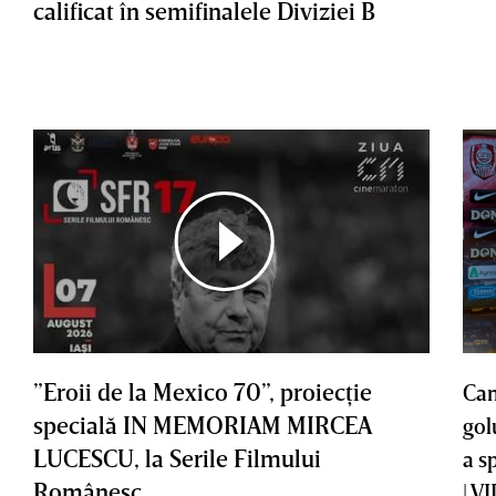
calificat în semifinalele Diviziei B
”Eroii de la Mexico 70”, proiecţie
Cam
specială IN MEMORIAM MIRCEA
gol
LUCESCU, la Serile Filmului
a s
Românesc
| V