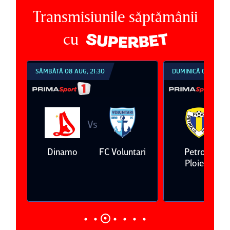
Transmisiunile săptămânii
cu
SÂMBĂTĂ 08 AUG, 21:30
DUMINICĂ 09 AUG, 1
Vs
V
eda
Dinamo
FC Voluntari
Petrolul
Ploieşti