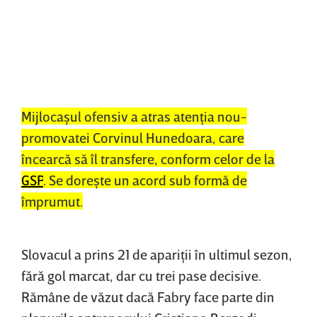
Mijlocaşul ofensiv a atras atenţia nou-
promovatei Corvinul Hunedoara, care
încearcă să îl transfere, conform celor de la
GSP
. Se doreşte un acord sub formă de
împrumut.
Slovacul a prins 21 de apariţii în ultimul sezon,
fără gol marcat, dar cu trei pase decisive.
Rămâne de văzut dacă Fabry face parte din