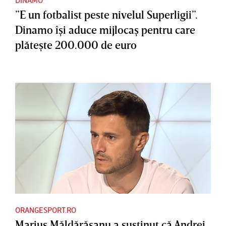
DINAMO
”E un fotbalist peste nivelul Superligii”.
Dinamo îşi aduce mijlocaş pentru care
plăteşte 200.000 de euro
ORANGESPORT.RO
Marius Măldărăşanu a susţinut că Andrei