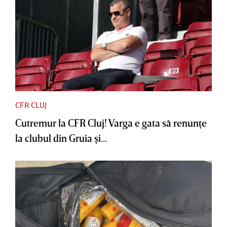
CFR CLUJ
Cutremur la CFR Cluj! Varga e gata să renunţe
la clubul din Gruia şi...