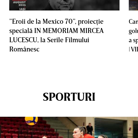
”Eroii de la Mexico 70”, proiecţie
Cam
specială IN MEMORIAM MIRCEA
gol
LUCESCU, la Serile Filmului
a s
Românesc
| V
SPORTURI