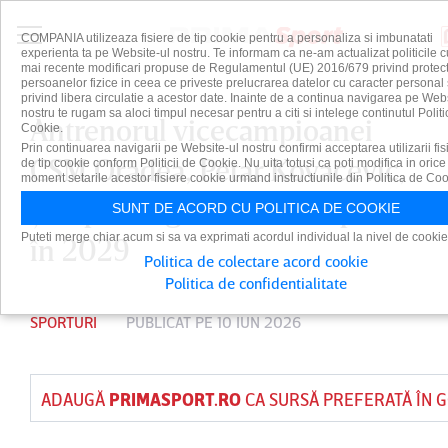
COMPANIA utilizeaza fisiere de tip cookie pentru a personaliza si imbunatati
experienta ta pe Website-ul nostru. Te informam ca ne-am actualizat politicile c
mai recente modificari propuse de Regulamentul (UE) 2016/679 privind protect
persoanelor fizice in ceea ce priveste prelucrarea datelor cu caracter personal 
privind libera circulatie a acestor date. Inainte de a continua navigarea pe Web
nostru te rugam sa aloci timpul necesar pentru a citi si intelege continutul Politi
Antrenorul vicecampioanei
Cookie.
Prin continuarea navigarii pe Website-ul nostru confirmi acceptarea utilizarii fis
CSM Oradea, Petar Kovacevic,
de tip cookie conform Politicii de Cookie. Nu uita totusi ca poti modifica in orice
moment setarile acestor fisiere cookie urmand instructiunile din Politica de Coo
şi-a prelungit contractul până
SUNT DE ACORD CU POLITICA DE COOKIE
Puteti merge chiar acum si sa va exprimati acordul individual la nivel de cookie
în 2029
Politica de colectare acord cookie
Politica de confidentialitate
SPORTURI
PUBLICAT PE 10 IUN 2026
ADAUGĂ
PRIMASPORT.RO
CA SURSĂ PREFERATĂ ÎN 