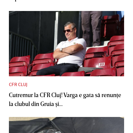
CFR CLUJ
Cutremur la CFR Cluj! Varga e gata să renunţe
la clubul din Gruia şi...