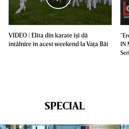
VIDEO | Elita din karate îşi dă
”Er
întâlnire în acest weekend la Vaţa Băi
IN
Ser
SPECIAL