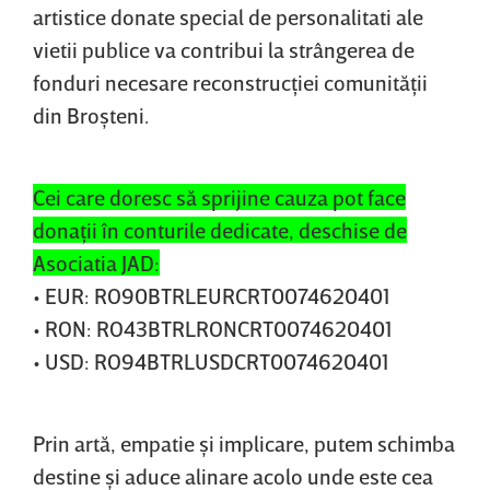
artistice donate special de personalitati ale
vietii publice va contribui la strângerea de
fonduri necesare reconstrucţiei comunităţii
din Broşteni.
Cei care doresc să sprijine cauza pot face
donaţii în conturile dedicate, deschise de
Asociatia JAD:
• EUR: RO90BTRLEURCRT0074620401
• RON: RO43BTRLRONCRT0074620401
• USD: RO94BTRLUSDCRT0074620401
Prin artă, empatie şi implicare, putem schimba
destine şi aduce alinare acolo unde este cea