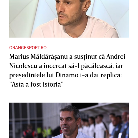
ORANGESPORT.RO
Marius Măldărăşanu a susţinut că Andrei
Nicolescu a încercat să-l păcălească, iar
preşedintele lui Dinamo i-a dat replica:
”Asta a fost istoria”