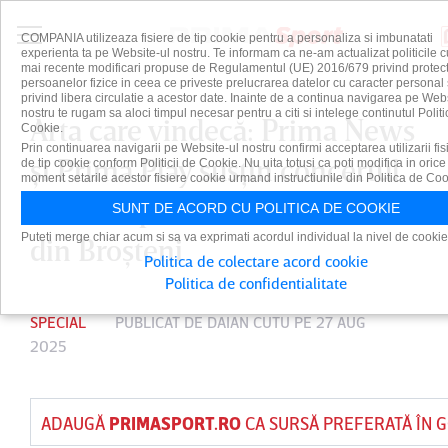
COMPANIA utilizeaza fisiere de tip cookie pentru a personaliza si imbunatati
experienta ta pe Website-ul nostru. Te informam ca ne-am actualizat politicile c
mai recente modificari propuse de Regulamentul (UE) 2016/679 privind protect
persoanelor fizice in ceea ce priveste prelucrarea datelor cu caracter personal 
privind libera circulatie a acestor date. Inainte de a continua navigarea pe Web
nostru te rugam sa aloci timpul necesar pentru a citi si intelege continutul Politi
Arta care vindecă: Prima News
Cookie.
Prin continuarea navigarii pe Website-ul nostru confirmi acceptarea utilizarii fis
şi Prima Play susţin concertul
de tip cookie conform Politicii de Cookie. Nu uita totusi ca poti modifica in orice
moment setarile acestor fisiere cookie urmand instructiunile din Politica de Coo
caritabil pentru comunitatea
SUNT DE ACORD CU POLITICA DE COOKIE
Puteti merge chiar acum si sa va exprimati acordul individual la nivel de cookie
din Broşteni
Politica de colectare acord cookie
Politica de confidentialitate
SPECIAL
PUBLICAT DE
DAIAN CUTU
PE 27 AUG
2025
ADAUGĂ
PRIMASPORT.RO
CA SURSĂ PREFERATĂ ÎN 