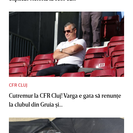
CFR CLUJ
Cutremur la CFR Cluj! Varga e gata să renunţe
la clubul din Gruia şi...