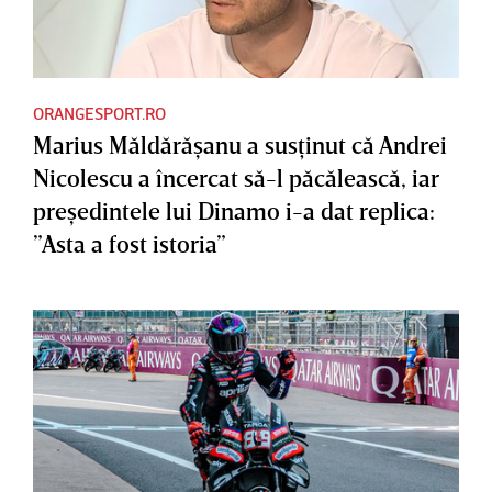
ORANGESPORT.RO
Marius Măldărăşanu a susţinut că Andrei
Nicolescu a încercat să-l păcălească, iar
preşedintele lui Dinamo i-a dat replica:
”Asta a fost istoria”