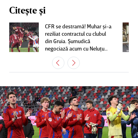
Citește și
CFR se destramă! Muhar şi-a
reziliat contractul cu clubul
din Gruia. Şumudică
negociază acum cu Neluţu
Varga, care mai are o
variantă pentru banca tehnică
| EXCLUSIV