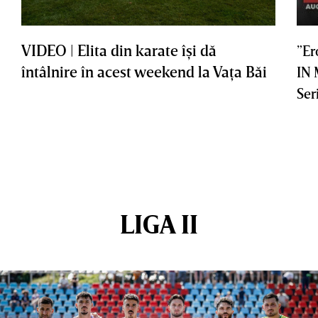
VIDEO | Elita din karate îşi dă
”Er
întâlnire în acest weekend la Vaţa Băi
IN
Ser
LIGA II