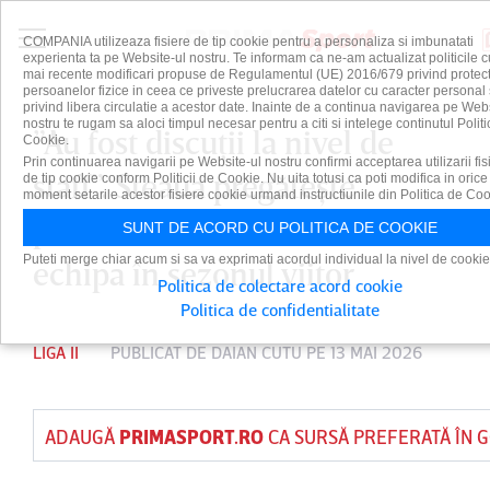
COMPANIA utilizeaza fisiere de tip cookie pentru a personaliza si imbunatati
experienta ta pe Website-ul nostru. Te informam ca ne-am actualizat politicile c
mai recente modificari propuse de Regulamentul (UE) 2016/679 privind protect
persoanelor fizice in ceea ce priveste prelucrarea datelor cu caracter personal 
privind libera circulatie a acestor date. Inainte de a continua navigarea pe Web
nostru te rugam sa aloci timpul necesar pentru a citi si intelege continutul Politi
”Au fost discuţii la nivel de
Cookie.
Prin continuarea navigarii pe Website-ul nostru confirmi acceptarea utilizarii fis
staff”. Steaua pregăteşte
de tip cookie conform Politicii de Cookie. Nu uita totusi ca poti modifica in orice
moment setarile acestor fisiere cookie urmand instructiunile din Politica de Coo
promovarea! Cine va antrena
SUNT DE ACORD CU POLITICA DE COOKIE
Puteti merge chiar acum si sa va exprimati acordul individual la nivel de cookie
echipa în sezonul viitor
Politica de colectare acord cookie
Politica de confidentialitate
LIGA II
PUBLICAT DE
DAIAN CUTU
PE 13 MAI 2026
ADAUGĂ
PRIMASPORT.RO
CA SURSĂ PREFERATĂ ÎN 