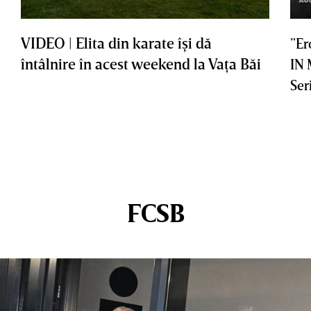
VIDEO | Elita din karate îşi dă
”Er
întâlnire în acest weekend la Vaţa Băi
IN
Ser
FCSB