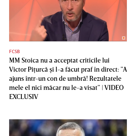
FCSB
MM Stoica nu a acceptat criticile lui
Victor Piţurcă şi l-a făcut praf în direct: ”A
ajuns într-un con de umbră! Rezultatele
mele el nici măcar nu le-a visat” | VIDEO
EXCLUSIV