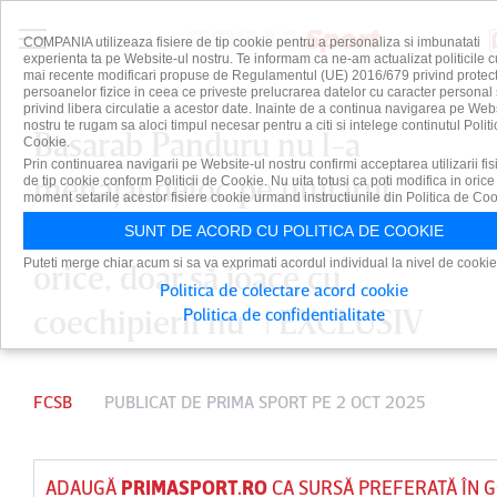
COMPANIA utilizeaza fisiere de tip cookie pentru a personaliza si imbunatati
experienta ta pe Website-ul nostru. Te informam ca ne-am actualizat politicile c
mai recente modificari propuse de Regulamentul (UE) 2016/679 privind protect
persoanelor fizice in ceea ce priveste prelucrarea datelor cu caracter personal 
privind libera circulatie a acestor date. Inainte de a continua navigarea pe Web
nostru te rugam sa aloci timpul necesar pentru a citi si intelege continutul Politi
Basarab Panduru nu l-a
Cookie.
Prin continuarea navigarii pe Website-ul nostru confirmi acceptarea utilizarii fis
menajat deloc pe titularul
de tip cookie conform Politicii de Cookie. Nu uita totusi ca poti modifica in orice
moment setarile acestor fisiere cookie urmand instructiunile din Politica de Coo
FCSB-ului: „L-am văzut să facă
SUNT DE ACORD CU POLITICA DE COOKIE
Puteti merge chiar acum si sa va exprimati acordul individual la nivel de cookie
orice, doar să joace cu
Politica de colectare acord cookie
coechipierii nu” | EXCLUSIV
Politica de confidentialitate
FCSB
PUBLICAT DE
PRIMA SPORT
PE 2 OCT 2025
ADAUGĂ
PRIMASPORT.RO
CA SURSĂ PREFERATĂ ÎN 