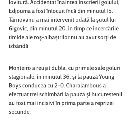
lovitură. Accidentat înaintea înscrierii golului,
Edjouma a fost înlocuit încă din minutul 15.
Târnovanu a mai intervenit odată la şutul lui
Gigovic, din minutul 20, în timp ce încercările
timide ale roş-albaştrilor nu au avut sorţi de
izbândă.
Monteiro a reuşit dubla, cu primele sale goluri
stagionale, în minutul 36, şi la pauză Young
Boys conducea cu 2-0. Charalambous a
efectuat trei schimbări la pauză şi bucureştenii
au fost mai incisivi în prima parte a reprizei
secunde.