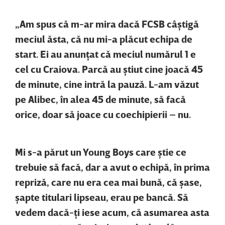
„Am spus că m-ar mira dacă FCSB câştigă
meciul ăsta, că nu mi-a plăcut echipa de
start. Ei au anunţat că meciul numărul 1 e
cel cu Craiova. Parcă au ştiut cine joacă 45
de minute, cine intră la pauză. L-am văzut
pe Alibec, în alea 45 de minute, să facă
orice, doar să joace cu coechipierii – nu.
Mi s-a părut un Young Boys care ştie ce
trebuie să facă, dar a avut o echipă, în prima
repriză, care nu era cea mai bună, că şase,
şapte titulari lipseau, erau pe bancă. Să
vedem dacă-ţi iese acum, că asumarea asta